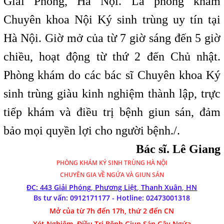
Giải Phóng, Hà Nội. Là phòng khám
Chuyên khoa Nội Ký sinh trùng uy tín tại
Hà Nội. Giờ mở của từ 7 giờ sáng đến 5 giờ
chiều, hoạt động từ thứ 2 đến Chủ nhật.
Phòng khám do các bác sĩ Chuyên khoa Ký
sinh trùng giàu kinh nghiệm thành lập, trực
tiếp khám và điều trị bệnh giun sán, đảm
bảo mọi quyền lợi cho người bệnh./.
Bác sĩ. Lê Giang
PHÒNG KHÁM
KÝ SINH TRÙNG HÀ NỘI
CHUYÊN GIA VỀ NGỨA VÀ GIUN SÁN
ĐC: 443 Giải Phóng,
Phương Liệt, Thanh Xuân, HN
Bs tư vấn: 0912171177 - Hotline:
02473001318
Mở của từ 7h đến 17h, thứ 2 đến CN
Xét Nghiệm, Điều Trị Bệnh Giun Sán Gây Ngứa