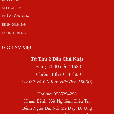
ẤU TRÙNG SÁN CHÓ DI CHUYỂN QUA DA GÂY NGỨA
XÉT NGHIỆM
VIÊM DA ĐỒNG TIỀN
KHÁM TỔNG QUÁT
Tại sao khám bệnh viện da liễu nhiều năm không hết
BỆNH GIUN SÁN
ngứa?
KÝ SINH TRÙNG
Địa Chỉ Chữa Bệnh Giun Sán Chó Uy Tín Tại Hà Nội
GIỜ LÀM VIỆC
SÁN TRONG NÃO GÂY RA CÁC TRIỆU CHỨNG NHƯ TÂM
THẦN
Từ Thứ 2 Đến Chủ Nhật
BỆNH GIUN XOẮN
- Sáng: 7h00 đến 11h30
Địa Chỉ Điều Trị Bệnh Sán Dây Uy Tín Tại Hà Nội
- Chiều: 13h30 - 17h00
TỔNG QUAN VỀ NHIỄM GIUN LƯƠN
(Thứ 7 và CN làm việc đến 16h00)
Bị Ngứa Nổi Mẩn Toàn Thân Do Giun Sán, Người Phụ Nữ
Hotline: 0985294298
Đầu Hàng Vì Trị Nhiều Lần Không Khỏi
Khám Bệnh, Xét Nghiệm, Điều Trị
NHIỄM TRÙNG NÃO DO AMIP, VIÊM MÀNG NÃO DO AMIP
Bệnh Ngứa Da, Nổi Mề Đay, Dị Ứng
NGUYÊN PHÁT