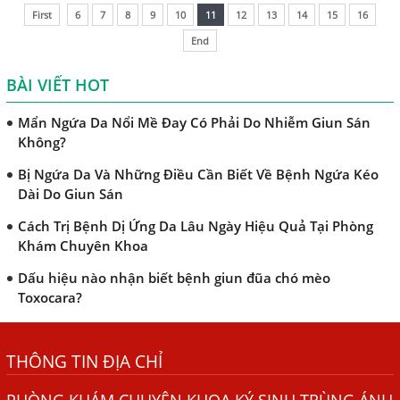
chuyển đến não.
TRIỆU CHỨNG GIUN SÁN CHÓ MÈO
First
6
7
8
9
10
11
12
13
14
15
16
Khi Trẻ Bị Dị Ứng Da Cần Làm Xét Nghiệm Gì Tìm Nguyên
End
Nhân Dị Ứng Da
BÀI VIẾT HOT
Điều trị bệnh sán lá gan ở đâu?
Mẩn Ngứa Da Nổi Mề Đay Có Phải Do Nhiễm Giun Sán
Không?
Bị Ngứa Da Và Những Điều Cần Biết Về Bệnh Ngứa Kéo
Dài Do Giun Sán
Cách Trị Bệnh Dị Ứng Da Lâu Ngày Hiệu Quả Tại Phòng
Khám Chuyên Khoa
Dấu hiệu nào nhận biết bệnh giun đũa chó mèo
Toxocara?
Những điều cần biết về bệnh giun đũa chó mèo
THÔNG TIN ĐỊA CHỈ
Bệnh Chàm Và Những Yếu Tố Liên Quan Đến Bệnh Giun
Sán
PHÒNG KHÁM CHUYÊN KHOA KÝ SINH TRÙNG ÁNH