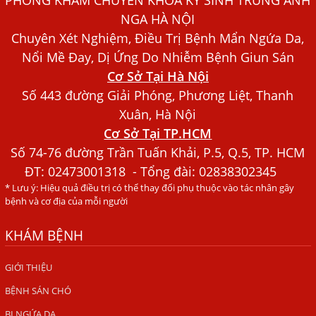
Dấu Hiệu Ngứa Da, Dị Ứng, Nổi Mề Đay Do Nhiễm Sán
NGA HÀ NỘI
Chó Trong Máu
Chuyên Xét Nghiệm, Điều Trị Bệnh Mẩn Ngứa Da,
Bác sĩ Nguyễn Ngọc Ánh Phòng Khám Ánh Nga Đề Tài
Nổi Mề Đay, Dị Ứng Do Nhiễm Bệnh Giun Sán
Nghiên Cứu Khoa
Cơ Sở Tại Hà Nội
Xét Nghiệm Giun Sán Gồm Những Loại Nào? Chi Phí Bao
Số 443 đường Giải Phóng, Phương Liệt, Thanh
Nhiêu?
Xuân, Hà Nội
Cơ Sở Tại TP.HCM
Người Đàn Ông Phát Ban Mẩn Đỏ Khắp Người, Sau Ba
Tháng Mới Tìm Ra Nguyên Nhân
Số 74-76 đường Trần Tuấn Khải, P.5, Q.5, TP. HCM
ĐT:
02473001318
- Tổng đài: 02838302345
Đau Mắt Đỏ, Nguyên Nhân Và Cách Điều Trị
* Lưu ý: Hiệu quả điều trị có thể thay đổi phụ thuộc vào tác nhân gây
HÀ NỘI – PHÁT BAN MẨN ĐỎ KHẮP NGƯỜI, ĐI KHÁM
bệnh và cơ địa của mỗi người
PHÁT HIỆN NHIỄM KÝ SINH TRÙNG
KHÁM BỆNH
Ăn hải sản sống, coi chừng nhiễm giun sán
TỔNG QUAN VỀ KÉM HẤP THU THỨC ĂN
GIỚI THIỆU
BỆNH SÁN CHÓ
HÀ NỘI – NHIỄM BA LOẠI KÝ SINH TRÙNG DO THÓI QUEN
ĂN MỘT MÓN ĂN SÁNG
BỊ NGỨA DA