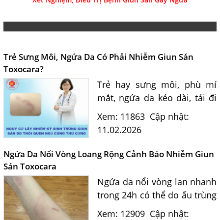
Trẻ Sưng Môi, Ngứa Da Có Phải Nhiễm Giun Sán
Toxocara?
Trẻ hay sưng môi, phù mí
mắt, ngứa da kéo dài, tái đi
tái lại có thể liên quan ấu
Xem: 11863
Cập nhật:
trùng giun sán Toxocara
11.02.2026
hoặc dị ứng. Bác sĩ tư vấn
nguyên nhân, xét nghiệm
Ngứa Da Nổi Vòng Loang Rộng Cảnh Báo Nhiễm Giun
và...
Sán Toxocara
Ngứa da nổi vòng lan nhanh
trong 24h có thể do ấu trùng
giun sán Toxocara. Bác sĩ tư
Xem: 12909
Cập nhật: