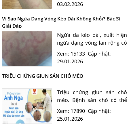
vấn xét nghiệm Elisa và điều
03.02.2026
trị hiệu quả.
Vì Sao Ngứa Dạng Vòng Kéo Dài Không Khỏi? Bác Sĩ
Giải Đáp
Ngứa da kéo dài, xuất hiện
ngứa dạng vòng lan rộng có
Một Số Điều Cần Biết Về Ký Sinh Trùng Demodex Trên Da
thể do ấu trùng giun sán
Người
Xem: 15133
Cập nhật:
Toxocara. Bác sĩ tư vấn
29.01.2026
Nguyên Nhân Và Tác Hại Của Bệnh Giun Chỉ Bạch Huyết
nguyên nhân, xét nghiệm
Chẩn Đoán Và Điều Trị Bệnh Echinococcus
Elisa và điều trị hiệu quả.
TRIỆU CHỨNG GIUN SÁN CHÓ MÈO
Những Điều Cần Biết Về Giun Hình Ống
Triệu chứng giun sán chó
Chẩn Đoán Và Điều Trị Bệnh Amip Ở Não
mèo. Bệnh sán chó có thể
Bệnh Sán Chó Dấu Hiệu Nhận Biết Và Thời Gian Trị Bệnh
gây mù lòa khi ấu trùng di
Sán Chó
Xem: 17890
Cập nhật:
chuyển đến mắt, gây liệt, u
25.01.2026
Trị Bệnh Sán Chó Có Khỏi Bệnh Ngứa Da Không?
não, thậm chí tử vong nếu di