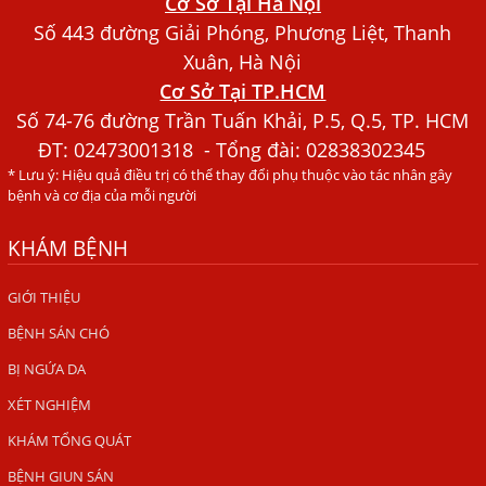
Cơ Sở Tại Hà Nội
Xét Nghiệm Giun Sán Gồm Những Loại Nào? Chi Phí Bao
Số 443 đường Giải Phóng, Phương Liệt, Thanh
Nhiêu?
Xuân, Hà Nội
Cơ Sở Tại TP.HCM
Người Đàn Ông Phát Ban Mẩn Đỏ Khắp Người, Sau Ba
Tháng Mới Tìm Ra Nguyên Nhân
Số 74-76 đường Trần Tuấn Khải, P.5, Q.5, TP. HCM
ĐT:
02473001318
- Tổng đài: 02838302345
Đau Mắt Đỏ, Nguyên Nhân Và Cách Điều Trị
* Lưu ý: Hiệu quả điều trị có thể thay đổi phụ thuộc vào tác nhân gây
HÀ NỘI – PHÁT BAN MẨN ĐỎ KHẮP NGƯỜI, ĐI KHÁM
bệnh và cơ địa của mỗi người
PHÁT HIỆN NHIỄM KÝ SINH TRÙNG
KHÁM BỆNH
Ăn hải sản sống, coi chừng nhiễm giun sán
TỔNG QUAN VỀ KÉM HẤP THU THỨC ĂN
GIỚI THIỆU
BỆNH SÁN CHÓ
HÀ NỘI – NHIỄM BA LOẠI KÝ SINH TRÙNG DO THÓI QUEN
ĂN MỘT MÓN ĂN SÁNG
BỊ NGỨA DA
ẤU TRÙNG SÁN CHÓ DI CHUYỂN QUA DA GÂY NGỨA
XÉT NGHIỆM
VIÊM DA ĐỒNG TIỀN
KHÁM TỔNG QUÁT
Tại sao khám bệnh viện da liễu nhiều năm không hết
BỆNH GIUN SÁN