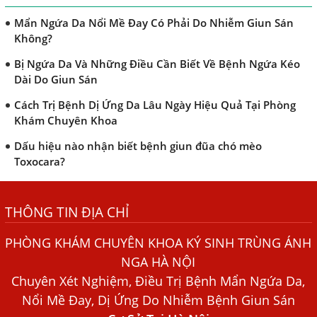
Mẩn Ngứa Da Nổi Mề Đay Có Phải Do Nhiễm Giun Sán
Không?
Bị Ngứa Da Và Những Điều Cần Biết Về Bệnh Ngứa Kéo
Dài Do Giun Sán
Cách Trị Bệnh Dị Ứng Da Lâu Ngày Hiệu Quả Tại Phòng
Khám Chuyên Khoa
Dấu hiệu nào nhận biết bệnh giun đũa chó mèo
Toxocara?
Những điều cần biết về bệnh giun đũa chó mèo
THÔNG TIN ĐỊA CHỈ
Bệnh Chàm Và Những Yếu Tố Liên Quan Đến Bệnh Giun
Sán
PHÒNG KHÁM CHUYÊN KHOA KÝ SINH TRÙNG ÁNH
Dấu Hiệu Ngứa Da, Dị Ứng, Nổi Mề Đay Do Nhiễm Sán
NGA HÀ NỘI
Chó Trong Máu
Chuyên Xét Nghiệm, Điều Trị Bệnh Mẩn Ngứa Da,
Bác sĩ Nguyễn Ngọc Ánh Phòng Khám Ánh Nga Đề Tài
Nổi Mề Đay, Dị Ứng Do Nhiễm Bệnh Giun Sán
Nghiên Cứu Khoa