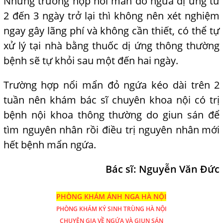
Những trường hợp nổi mẩn đỏ ngứa dị ứng từ
2 đến 3 ngày trở lại thì không nên xét nghiệm
ngay gây lãng phí và không cần thiết, có thể tự
xử lý tại nhà bằng thuốc dị ứng thông thường
bệnh sẽ tự
l
khỏi sau một đến hai ngày.
Trường hợp nổi mẩn đỏ ngứa kéo dài trên 2
tuần nên khám bác sĩ chuyên khoa nội có trị
bệnh nội khoa thông thường do giun sán để
tìm nguyên nhân rồi điều trị nguyên nhân
,
mới
hết
,
bệnh mẩn ngứa.
Bác sĩ: Nguyễn Văn Đức
PHÒNG KHÁM ÁNH NGA HÀ NỘI
PHÒNG KHÁM
KÝ SINH TRÙNG HÀ NỘI
CHUYÊN GIA VỀ NGỨA VÀ GIUN SÁN