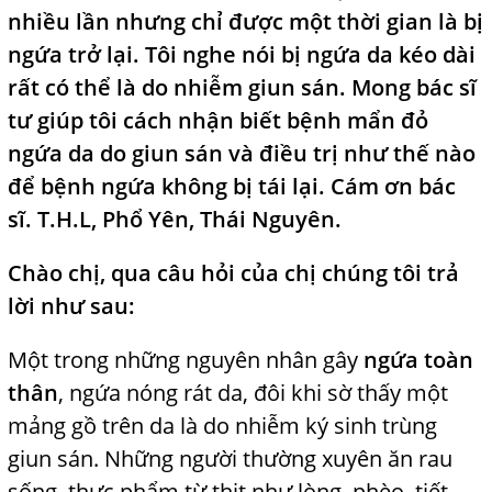
nhiều lần nhưng chỉ được một thời gian là bị
ngứa trở lại. Tôi nghe nói bị ngứa da kéo dài
rất có thể là do nhiễm giun sán. Mong bác sĩ
tư giúp tôi cách nhận biết bệnh mẩn đỏ
ngứa da do giun sán và điều trị như thế nào
để bệnh ngứa không bị tái lại. Cám ơn bác
sĩ. T.H.L, Phổ Yên, Thái Nguyên.
Chào chị, qua câu hỏi của chị chúng tôi trả
lời như sau:
Một trong những nguyên nhân gây
ngứa toàn
thân
, ngứa nóng rát da, đôi khi sờ thấy một
mảng gồ trên da là do nhiễm ký sinh trùng
giun sán. Những người thường xuyên ăn rau
sống, thực phẩm từ thịt như lòng, phèo, tiết