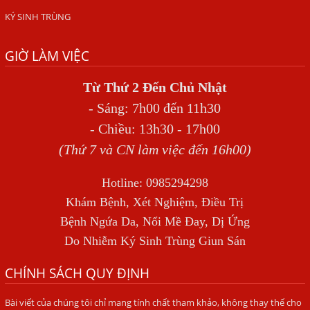
ngứa?
KÝ SINH TRÙNG
Địa Chỉ Chữa Bệnh Giun Sán Chó Uy Tín Tại Hà Nội
GIỜ LÀM VIỆC
SÁN TRONG NÃO GÂY RA CÁC TRIỆU CHỨNG NHƯ TÂM
THẦN
Từ Thứ 2 Đến Chủ Nhật
BỆNH GIUN XOẮN
- Sáng: 7h00 đến 11h30
Địa Chỉ Điều Trị Bệnh Sán Dây Uy Tín Tại Hà Nội
- Chiều: 13h30 - 17h00
TỔNG QUAN VỀ NHIỄM GIUN LƯƠN
(Thứ 7 và CN làm việc đến 16h00)
Bị Ngứa Nổi Mẩn Toàn Thân Do Giun Sán, Người Phụ Nữ
Hotline: 0985294298
Đầu Hàng Vì Trị Nhiều Lần Không Khỏi
Khám Bệnh, Xét Nghiệm, Điều Trị
NHIỄM TRÙNG NÃO DO AMIP, VIÊM MÀNG NÃO DO AMIP
Bệnh Ngứa Da, Nổi Mề Đay, Dị Ứng
NGUYÊN PHÁT
Do Nhiễm Ký Sinh Trùng Giun Sán
BÍ QUYẾT GIÚP ĐƯỜNG RUỘT KHỎE LẠI
CHÍNH SÁCH QUY ĐỊNH
Trị Bệnh Hôi Miệng Do Nhiễm Ký Sinh Trùng Giun Sán
Bài viết của chúng tôi chỉ mang tính chất tham khảo, không thay thế cho
Có Nên Quá Lo Lắng Khi Bị Ngứa Kéo Dài Do Nhiễm Giun