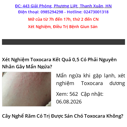
ĐC: 443 Giải Phóng,
Phương Liệt, Thanh Xuân, HN
Điện thoại: 0985294298 - Hotline:
02473001318
Mở của từ 7h đến 17h, thứ 2 đến CN
Xét Nghiệm, Điều Trị Bệnh Giun Sán
Xét Nghiệm Toxocara Kết Quả 0,5 Có Phải Nguyên
Nhân Gây Mẩn Ngứa?
Mẩn ngứa khi gặp lạnh, xét
nghiệm Toxocara dương
tính 0,5 có phải nguyên
Xem: 562
Cập nhật:
nhân? Tiến sĩ Bác sĩ Nguyễn
06.08.2026
Hằng Lan tư vấn triệu chứng,
điều trị và phòng ngừa sán...
Cây Nghể Răm Có Trị Được Sán Chó Toxocara Không?