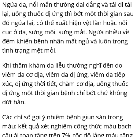
Ngứa da, nổi mẩn thường dai dẳng và tái đi tái
lại, uống thuốc dị ứng thì bớt một thời gian sau
đó ngứa lại, có thể xuất hiện vệt lằn hoặc nổi
cục ở da, sưng môi, sưng mắt. Ngứa nhiều về
đêm khiến bệnh nhân mất ngủ và luôn trong
tình trạng mệt mỏi.
Khi thăm khám da liễu thường nghĩ đến do
viêm da cơ địa, viêm da dị ứng, viêm da tiếp
xúc, dị ứng thời tiết, chàm cơ địa, uống thuốc
dị ứng một thời gian bệnh chỉ bớt chứ không
dứt
,
hẳn.
Các chỉ số gợi ý nhiễm bệnh giun sán trong
máu: kết quả xét nghiệm công thức máu bạch
cầu ái toan tăng trên 7%, tốc độ lắng máu tăng,