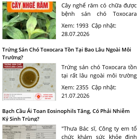
Cây nghể răm có chữa được
bệnh sán chó Toxocara
không? Tiến sĩ Bác sĩ
Xem: 1993
Cập nhật:
Nguyễn Hằng Lan giải đáp
28.07.2026
dựa trên bằng chứng khoa
học và hướng dẫn điều trị
Trứng Sán Chó Toxocara Tồn Tại Bao Lâu Ngoài Môi
của...
Trường?
Trứng sán chó Toxocara tồn
tại rất lâu ngoài môi trường
và là nguồn lây nhiễm nguy
Xem: 2355
Cập nhật:
hiểm cho con người. Tiến sĩ
21.07.2026
Bác sĩ Nguyễn Hằng Lan tư
vấn cách nhận biết...
Bạch Cầu Ái Toan Eosinophils Tăng, Có Phải Nhiễm
Ký Sinh Trùng?
"Thưa Bác sĩ, Công ty em tổ
chức khám sức khỏe định