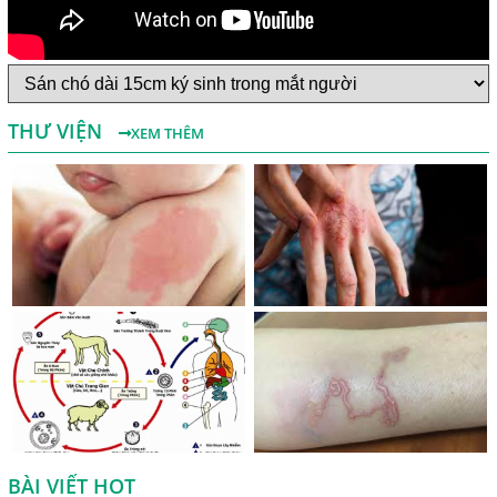
Một Số Điều Cần Biết Về Ký Sinh Trùng Demodex Trên Da
Người
Nguyên Nhân Và Tác Hại Của Bệnh Giun Chỉ Bạch Huyết
THƯ VIỆN
XEM THÊM
Chẩn Đoán Và Điều Trị Bệnh Echinococcus
Những Điều Cần Biết Về Giun Hình Ống
Chẩn Đoán Và Điều Trị Bệnh Amip Ở Não
Bệnh Sán Chó Dấu Hiệu Nhận Biết Và Thời Gian Trị Bệnh
Sán Chó
Trị Bệnh Sán Chó Có Khỏi Bệnh Ngứa Da Không?
TRIỆU CHỨNG GIUN SÁN CHÓ MÈO
Khi Trẻ Bị Dị Ứng Da Cần Làm Xét Nghiệm Gì Tìm Nguyên
Nhân Dị Ứng Da
BÀI VIẾT HOT
Điều trị bệnh sán lá gan ở đâu?