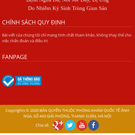
BÍ QUYẾT GIÚP ĐƯỜNG RUỘT KHỎE LẠI
Do Nhiễm Ký Sinh Trùng Giun Sán
Trị Bệnh Hôi Miệng Do Nhiễm Ký Sinh Trùng Giun Sán
CHÍNH SÁCH QUY ĐỊNH
Có Nên Quá Lo Lắng Khi Bị Ngứa Kéo Dài Do Nhiễm Giun
Đũa Chó Mèo?
Bài viết của chúng tôi chỉ mang tính chất tham khảo, không thay thế cho
việc chẩn đoán và điều trị
TÔI KHÔNG NGỜ ĐẾN MÌNH CŨNG BỊ NHIỄM SÁN CHÓ
Viêm Da Dị Ứng Kéo Dài Tôi Chỉ Mong Tìm Được Nguyên
FANPAGE
Nhân Để Chữa Trị.
Mẩn Ngứa Da Do Giun Sán Cách Phát Hiện Nhiễm Sán
Trong Máu Gây Ngứa
BỆNH DO SÁN LÁ LỚN Ở GAN
Thuốc Điều Trị Giun Đũa Chó Tại Phòng Khám Chuyên
Khoa Ký Sinh Trùng
Copyrights © 2020 BẢN QUYỀN THUỘC PHÒNG KHÁM QUỐC TẾ ÁNH
NGA, SỐ 443 GIẢI PHÓNG, THANH XUÂN, HÀ NỘI
Có Nên Quá Lo Lắng Khi Bị Nhiễm Bệnh Sán Chó Mèo
Toxocara?
Chia sẻ:
Sán chó Những Dấu Hiệu Của Bệnh Sán Chó Chớ Nên