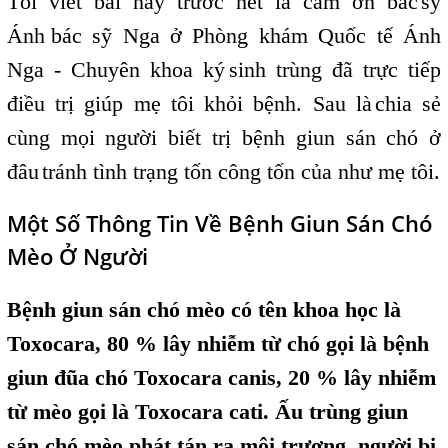
Tôi viết bài này trước hết là cảm ơn bác
sỹ
,
Ánh
,
bác sỹ Nga ở Phòng khám Quốc tế Ánh
Nga - Chuyên khoa ký
sinh trùng đã trực tiếp
,
điều trị giúp mẹ tôi khỏi bệnh. Sau là
chia sẻ
,
cùng mọi người biết trị bệnh giun sán chó ở
đâu
tránh tình trạng tốn công tốn của như mẹ tôi.
,
Một Số Thông Tin Về Bệnh Giun Sán Chó
Mèo Ở Người
Bệnh giun sán chó mèo có tên khoa học là
Toxocara, 80 % lây nhiễm từ chó gọi là bệnh
giun đũa chó Toxocara canis, 20 % lây nhiễm
từ mèo gọi là Toxocara cati. Ấu trùng giun
sán chó mèo phát tán ra môi trương, người bị