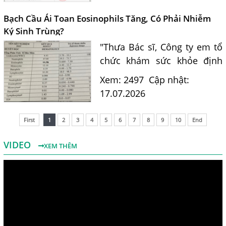
Bác sĩ Nguyễn Hằng Lan tư
vấn cách nhận biết...
Bạch Cầu Ái Toan Eosinophils Tăng, Có Phải Nhiễm
Ký Sinh Trùng?
"Thưa Bác sĩ, Công ty em tổ
chức khám sức khỏe định
kỳ. Kết quả xét nghiệm máu
Xem: 2497
Cập nhật:
của em có chỉ số bạch cầu ái
17.07.2026
toan (Eosinophils) tăng là
11.7%. Em nghe nói chỉ...
First
1
2
3
4
5
6
7
8
9
10
End
VIDEO
XEM THÊM