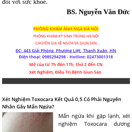
đối với sức khoẻ.
BS. Nguyễn Văn Đức
PHÒNG KHÁM ÁNH NGA HÀ NỘI
PHÒNG KHÁM
KÝ SINH TRÙNG HÀ NỘI
CHUYÊN GIA VỀ NGỨA VÀ GIUN SÁN
ĐC: 443 Giải Phóng,
Phương Liệt, Thanh Xuân, HN
Điện thoại: 0985294298 - Hotline:
02473001318
Mở của từ 7h đến 17h, thứ 2 đến CN
Xét Nghiệm, Điều Trị Bệnh Giun Sán
Xét Nghiệm Toxocara Kết Quả 0,5 Có Phải Nguyên
Nhân Gây Mẩn Ngứa?
Mẩn ngứa khi gặp lạnh, xét
nghiệm Toxocara dương
tính 0,5 có phải nguyên