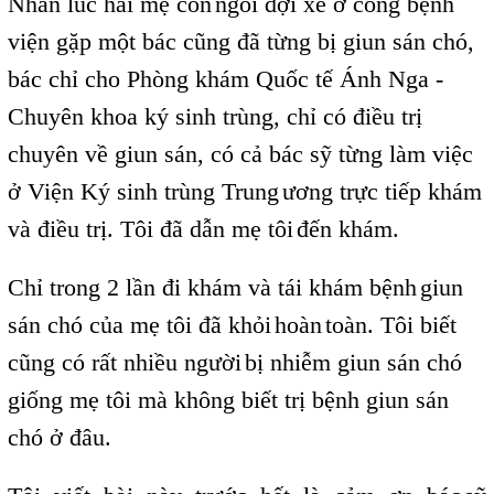
Nhân lúc hai mẹ con
ngồi đợi xe ở cổng bệnh
l
viện gặp một bác cũng đã từng bị giun sán chó,
bác chỉ cho Phòng khám Quốc tế Ánh Nga -
Chuyên khoa ký sinh trùng, chỉ có điều trị
chuyên về giun sán, có cả bác sỹ từng làm việc
ở Viện Ký sinh trùng Trung
ương trực tiếp khám
l
và điều trị. Tôi đã dẫn mẹ tôi
đến khám.
l
Chỉ trong 2 lần đi khám và tái
,
khám bệnh
giun
,
sán chó của mẹ tôi đã khỏi
hoàn
toàn. Tôi biết
,
,
cũng có rất nhiều người
bị nhiễm giun sán chó
,
giống mẹ tôi mà không biết trị bệnh giun sán
chó ở đâu.