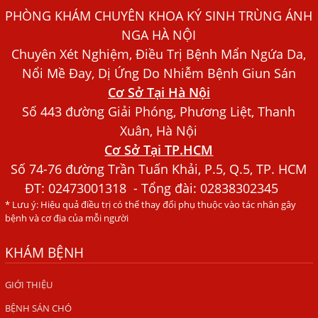
Dấu Hiệu Ngứa Da, Dị Ứng, Nổi Mề Đay Do Nhiễm Sán
PHÒNG KHÁM CHUYÊN KHOA KÝ SINH TRÙNG ÁNH
Chó Trong Máu
NGA HÀ NỘI
Bác sĩ Nguyễn Ngọc Ánh Phòng Khám Ánh Nga Đề Tài
Chuyên Xét Nghiệm, Điều Trị Bệnh Mẩn Ngứa Da,
Nghiên Cứu Khoa
Nổi Mề Đay, Dị Ứng Do Nhiễm Bệnh Giun Sán
Xét Nghiệm Giun Sán Gồm Những Loại Nào? Chi Phí Bao
Cơ Sở Tại Hà Nội
Nhiêu?
Số 443 đường Giải Phóng, Phương Liệt, Thanh
Người Đàn Ông Phát Ban Mẩn Đỏ Khắp Người, Sau Ba
Xuân, Hà Nội
Tháng Mới Tìm Ra Nguyên Nhân
Cơ Sở Tại TP.HCM
Số 74-76 đường Trần Tuấn Khải, P.5, Q.5, TP. HCM
Đau Mắt Đỏ, Nguyên Nhân Và Cách Điều Trị
ĐT:
02473001318
- Tổng đài: 02838302345
HÀ NỘI – PHÁT BAN MẨN ĐỎ KHẮP NGƯỜI, ĐI KHÁM
* Lưu ý: Hiệu quả điều trị có thể thay đổi phụ thuộc vào tác nhân gây
PHÁT HIỆN NHIỄM KÝ SINH TRÙNG
bệnh và cơ địa của mỗi người
Ăn hải sản sống, coi chừng nhiễm giun sán
KHÁM BỆNH
TỔNG QUAN VỀ KÉM HẤP THU THỨC ĂN
GIỚI THIỆU
HÀ NỘI – NHIỄM BA LOẠI KÝ SINH TRÙNG DO THÓI QUEN
ĂN MỘT MÓN ĂN SÁNG
BỆNH SÁN CHÓ