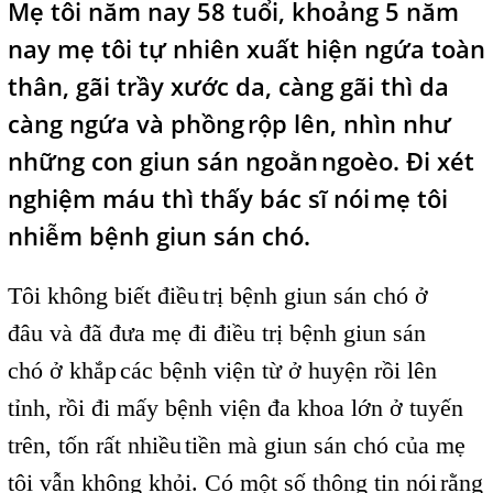
Mẹ tôi
l
năm nay 58 tuổi, khoảng 5 năm
nay mẹ tôi tự nhiên
xuất hiện ngứa toàn
l
thân, gãi trầy xước da, càng gãi thì da
càng ngứa và phồng
rộp lên, nhìn như
l
những con giun sán ngoằn
ngoèo. Đi xét
l
nghiệm máu thì thấy bác sĩ nói
mẹ tôi
l
nhiễm bệnh giun sán chó.
Tôi không biết điều
trị bệnh giun sán chó ở
l
đâu và đã đưa mẹ đi điều trị bệnh giun sán
chó ở khắp
các bệnh viện từ ở huyện rồi lên
l
tỉnh, rồi đi mấy bệnh viện đa khoa lớn ở tuyến
trên, tốn rất nhiều
tiền mà giun sán chó của mẹ
l
tôi vẫn không khỏi. Có một số thông tin nói
rằng
l