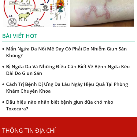
Khi Trẻ Bị Dị Ứng Da Cần Làm Xét Nghiệm Gì Tìm Nguyên
Nhân Dị Ứng Da
Điều trị bệnh sán lá gan ở đâu?
BÀI VIẾT HOT
Mẩn Ngứa Da Nổi Mề Đay Có Phải Do Nhiễm Giun Sán
Không?
Bị Ngứa Da Và Những Điều Cần Biết Về Bệnh Ngứa Kéo
Dài Do Giun Sán
Cách Trị Bệnh Dị Ứng Da Lâu Ngày Hiệu Quả Tại Phòng
Khám Chuyên Khoa
Dấu hiệu nào nhận biết bệnh giun đũa chó mèo
Toxocara?
Những điều cần biết về bệnh giun đũa chó mèo
Bệnh Chàm Và Những Yếu Tố Liên Quan Đến Bệnh Giun
Sán
THÔNG TIN ĐỊA CHỈ