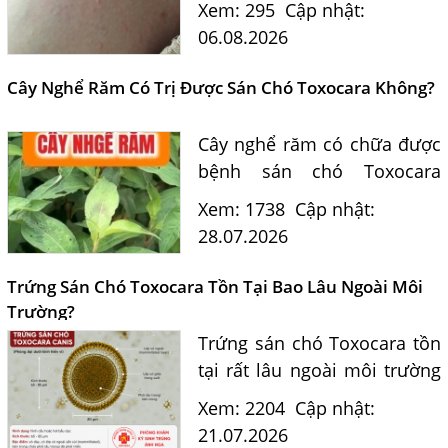
Xem: 295
Cập nhật:
nhân? Tiến sĩ Bác sĩ Nguyễn
06.08.2026
Hằng Lan tư vấn triệu chứng,
điều trị và phòng ngừa sán...
Cây Nghể Răm Có Trị Được Sán Chó Toxocara Không?
Cây nghể răm có chữa được
bệnh sán chó Toxocara
không? Tiến sĩ Bác sĩ
Xem: 1738
Cập nhật:
Nguyễn Hằng Lan giải đáp
28.07.2026
dựa trên bằng chứng khoa
học và hướng dẫn điều trị
Trứng Sán Chó Toxocara Tồn Tại Bao Lâu Ngoài Môi
của...
Trường?
Trứng sán chó Toxocara tồn
tại rất lâu ngoài môi trường
và là nguồn lây nhiễm nguy
Xem: 2204
Cập nhật:
hiểm cho con người. Tiến sĩ
21.07.2026