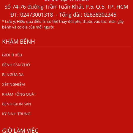
Tháng Mới Tìm Ra Nguyên Nhân
Số 74-76 đường Trần Tuấn Khải, P.5, Q.5, TP. HCM
ĐT:
02473001318
- Tổng đài: 02838302345
Đau Mắt Đỏ, Nguyên Nhân Và Cách Điều Trị
* Lưu ý: Hiệu quả điều trị có thể thay đổi phụ thuộc vào tác nhân gây
HÀ NỘI – PHÁT BAN MẨN ĐỎ KHẮP NGƯỜI, ĐI KHÁM
bệnh và cơ địa của mỗi người
PHÁT HIỆN NHIỄM KÝ SINH TRÙNG
KHÁM BỆNH
Ăn hải sản sống, coi chừng nhiễm giun sán
TỔNG QUAN VỀ KÉM HẤP THU THỨC ĂN
GIỚI THIỆU
BỆNH SÁN CHÓ
HÀ NỘI – NHIỄM BA LOẠI KÝ SINH TRÙNG DO THÓI QUEN
ĂN MỘT MÓN ĂN SÁNG
BỊ NGỨA DA
ẤU TRÙNG SÁN CHÓ DI CHUYỂN QUA DA GÂY NGỨA
XÉT NGHIỆM
VIÊM DA ĐỒNG TIỀN
KHÁM TỔNG QUÁT
Tại sao khám bệnh viện da liễu nhiều năm không hết
BỆNH GIUN SÁN
ngứa?
KÝ SINH TRÙNG
Địa Chỉ Chữa Bệnh Giun Sán Chó Uy Tín Tại Hà Nội
GIỜ LÀM VIỆC
SÁN TRONG NÃO GÂY RA CÁC TRIỆU CHỨNG NHƯ TÂM