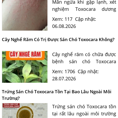
Mẩn ngứa khi gặp lạnh, xét
nghiệm Toxocara dương
tính 0,5 có phải nguyên
Xem: 117
Cập nhật:
nhân? Tiến sĩ Bác sĩ Nguyễn
06.08.2026
Hằng Lan tư vấn triệu chứng,
điều trị và phòng ngừa sán...
Cây Nghể Răm Có Trị Được Sán Chó Toxocara Không?
Cây nghể răm có chữa được
bệnh sán chó Toxocara
không? Tiến sĩ Bác sĩ
Xem: 1706
Cập nhật:
Nguyễn Hằng Lan giải đáp
28.07.2026
dựa trên bằng chứng khoa
học và hướng dẫn điều trị
Trứng Sán Chó Toxocara Tồn Tại Bao Lâu Ngoài Môi
của...
Trường?
Trứng sán chó Toxocara tồn
Một Số Điều Cần Biết Về Ký Sinh Trùng Demodex Trên Da
tại rất lâu ngoài môi trường
Người