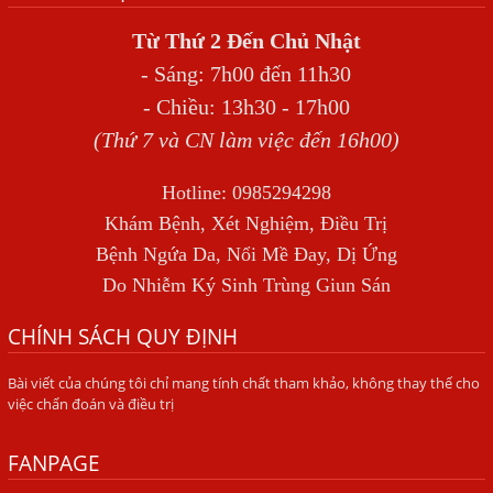
THẦN
Từ Thứ 2 Đến Chủ Nhật
BỆNH GIUN XOẮN
- Sáng: 7h00 đến 11h30
Địa Chỉ Điều Trị Bệnh Sán Dây Uy Tín Tại Hà Nội
- Chiều: 13h30 - 17h00
TỔNG QUAN VỀ NHIỄM GIUN LƯƠN
(Thứ 7 và CN làm việc đến 16h00)
Bị Ngứa Nổi Mẩn Toàn Thân Do Giun Sán, Người Phụ Nữ
Hotline: 0985294298
Đầu Hàng Vì Trị Nhiều Lần Không Khỏi
Khám Bệnh, Xét Nghiệm, Điều Trị
NHIỄM TRÙNG NÃO DO AMIP, VIÊM MÀNG NÃO DO AMIP
Bệnh Ngứa Da, Nổi Mề Đay, Dị Ứng
NGUYÊN PHÁT
Do Nhiễm Ký Sinh Trùng Giun Sán
BÍ QUYẾT GIÚP ĐƯỜNG RUỘT KHỎE LẠI
CHÍNH SÁCH QUY ĐỊNH
Trị Bệnh Hôi Miệng Do Nhiễm Ký Sinh Trùng Giun Sán
Bài viết của chúng tôi chỉ mang tính chất tham khảo, không thay thế cho
Có Nên Quá Lo Lắng Khi Bị Ngứa Kéo Dài Do Nhiễm Giun
việc chẩn đoán và điều trị
Đũa Chó Mèo?
TÔI KHÔNG NGỜ ĐẾN MÌNH CŨNG BỊ NHIỄM SÁN CHÓ
FANPAGE
Viêm Da Dị Ứng Kéo Dài Tôi Chỉ Mong Tìm Được Nguyên