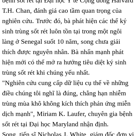
bệnh sốt rét tại Đại học Y tế Cộng đồng Harvard
T.H. Chan, đánh giá cao tầm quan trọng của
nghiên cứu. Trước đó, bà phát hiện các thể ký
sinh trùng sốt rét luôn tồn tại trong một ngôi
làng ở Senegal suốt 10 năm, song chưa giải
thích được nguyên nhân. Bà nhấn mạnh phát
hiện mới có thể mở ra hướng tiêu diệt ký sinh
trùng sốt rét khi chúng yếu nhất.
"Nghiên cứu cung cấp dữ liệu cụ thể về những
điều chúng tôi nghĩ là đúng, chẳng hạn nhiễm
trùng mùa khô không kích thích phản ứng miễn
dịch mạnh", Miriam K. Laufer, chuyên gia bệnh
sốt rét tại Đại học Maryland nhận định.
Song, tiến sĩ Nicholas J. White, giám đốc đơn vị