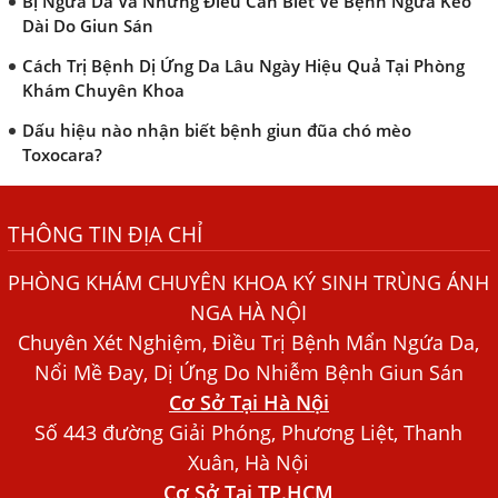
Bị Ngứa Da Và Những Điều Cần Biết Về Bệnh Ngứa Kéo
Dài Do Giun Sán
Cách Trị Bệnh Dị Ứng Da Lâu Ngày Hiệu Quả Tại Phòng
Khám Chuyên Khoa
Dấu hiệu nào nhận biết bệnh giun đũa chó mèo
Toxocara?
Những điều cần biết về bệnh giun đũa chó mèo
THÔNG TIN ĐỊA CHỈ
Bệnh Chàm Và Những Yếu Tố Liên Quan Đến Bệnh Giun
Sán
PHÒNG KHÁM CHUYÊN KHOA KÝ SINH TRÙNG ÁNH
Dấu Hiệu Ngứa Da, Dị Ứng, Nổi Mề Đay Do Nhiễm Sán
NGA HÀ NỘI
Chó Trong Máu
Chuyên Xét Nghiệm, Điều Trị Bệnh Mẩn Ngứa Da,
Bác sĩ Nguyễn Ngọc Ánh Phòng Khám Ánh Nga Đề Tài
Nổi Mề Đay, Dị Ứng Do Nhiễm Bệnh Giun Sán
Nghiên Cứu Khoa
Cơ Sở Tại Hà Nội
Xét Nghiệm Giun Sán Gồm Những Loại Nào? Chi Phí Bao
Số 443 đường Giải Phóng, Phương Liệt, Thanh
Nhiêu?
Xuân, Hà Nội
Cơ Sở Tại TP.HCM
Người Đàn Ông Phát Ban Mẩn Đỏ Khắp Người, Sau Ba