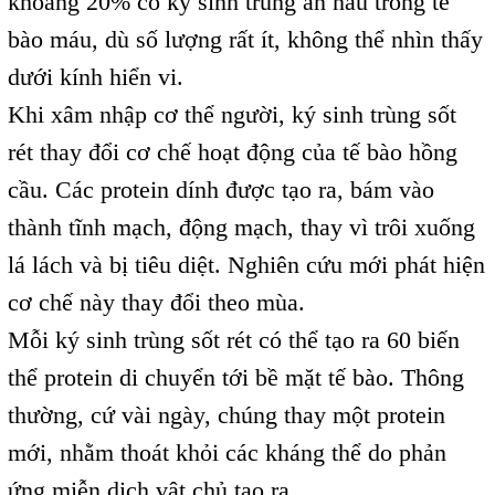
khoảng 20% có ký sinh trùng ẩn náu trong tế
bào máu, dù số lượng rất ít, không thể nhìn thấy
dưới kính hiển vi.
Khi xâm nhập cơ thể người, ký sinh trùng sốt
rét thay đổi cơ chế hoạt động của tế bào hồng
cầu. Các protein dính được tạo ra, bám vào
thành tĩnh mạch, động mạch, thay vì trôi xuống
lá lách và bị tiêu diệt. Nghiên cứu mới phát hiện
cơ chế này thay đổi theo mùa.
Mỗi ký sinh trùng sốt rét có thể tạo ra 60 biến
thể protein di chuyển tới bề mặt tế bào. Thông
thường, cứ vài ngày, chúng thay một protein
mới, nhằm thoát khỏi các kháng thể do phản
ứng miễn dịch vật chủ tạo ra.