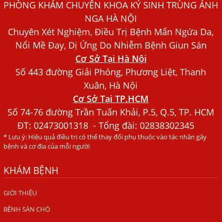
PHÒNG KHÁM CHUYÊN KHOA KÝ SINH TRÙNG ÁNH
Chó Trong Máu
NGA HÀ NỘI
Bác sĩ Nguyễn Ngọc Ánh Phòng Khám Ánh Nga Đề Tài
Chuyên Xét Nghiệm, Điều Trị Bệnh Mẩn Ngứa Da,
Nghiên Cứu Khoa
Nổi Mề Đay, Dị Ứng Do Nhiễm Bệnh Giun Sán
Xét Nghiệm Giun Sán Gồm Những Loại Nào? Chi Phí Bao
Cơ Sở Tại Hà Nội
Nhiêu?
Số 443 đường Giải Phóng, Phương Liệt, Thanh
Người Đàn Ông Phát Ban Mẩn Đỏ Khắp Người, Sau Ba
Xuân, Hà Nội
Tháng Mới Tìm Ra Nguyên Nhân
Cơ Sở Tại TP.HCM
Số 74-76 đường Trần Tuấn Khải, P.5, Q.5, TP. HCM
Đau Mắt Đỏ, Nguyên Nhân Và Cách Điều Trị
ĐT:
02473001318
- Tổng đài: 02838302345
HÀ NỘI – PHÁT BAN MẨN ĐỎ KHẮP NGƯỜI, ĐI KHÁM
* Lưu ý: Hiệu quả điều trị có thể thay đổi phụ thuộc vào tác nhân gây
PHÁT HIỆN NHIỄM KÝ SINH TRÙNG
bệnh và cơ địa của mỗi người
Ăn hải sản sống, coi chừng nhiễm giun sán
KHÁM BỆNH
TỔNG QUAN VỀ KÉM HẤP THU THỨC ĂN
GIỚI THIỆU
HÀ NỘI – NHIỄM BA LOẠI KÝ SINH TRÙNG DO THÓI QUEN
ĂN MỘT MÓN ĂN SÁNG
BỆNH SÁN CHÓ