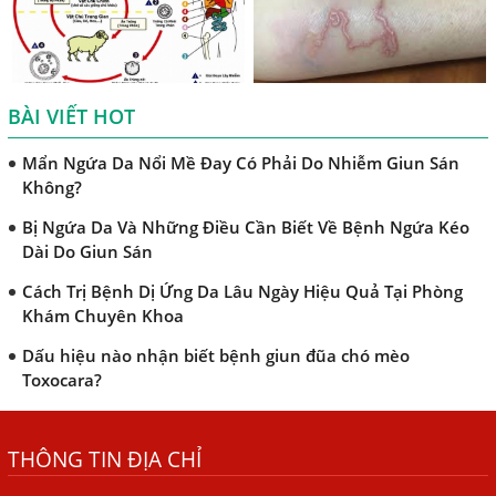
Khi Trẻ Bị Dị Ứng Da Cần Làm Xét Nghiệm Gì Tìm Nguyên
Nhân Dị Ứng Da
Điều trị bệnh sán lá gan ở đâu?
BÀI VIẾT HOT
Mẩn Ngứa Da Nổi Mề Đay Có Phải Do Nhiễm Giun Sán
Không?
Bị Ngứa Da Và Những Điều Cần Biết Về Bệnh Ngứa Kéo
Dài Do Giun Sán
Cách Trị Bệnh Dị Ứng Da Lâu Ngày Hiệu Quả Tại Phòng
Khám Chuyên Khoa
Dấu hiệu nào nhận biết bệnh giun đũa chó mèo
Toxocara?
Những điều cần biết về bệnh giun đũa chó mèo
Bệnh Chàm Và Những Yếu Tố Liên Quan Đến Bệnh Giun
Sán
THÔNG TIN ĐỊA CHỈ
Dấu Hiệu Ngứa Da, Dị Ứng, Nổi Mề Đay Do Nhiễm Sán