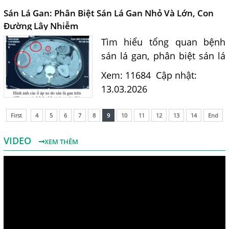
Sán Lá Gan: Phân Biệt Sán Lá Gan Nhỏ Và Lớn, Con
Đường Lây Nhiễm
Tìm hiểu tổng quan bệnh
sán lá gan, phân biệt sán lá
gan nhỏ và sán lá gan lớn,
Xem: 11684
Cập nhật:
triệu chứng và con đường
13.03.2026
lây nhiễm vào cơ thể người.
Tư vấn từ Tiến sĩ Bác...
First
4
5
6
7
8
9
10
11
12
13
14
End
VIDEO
XEM THÊM