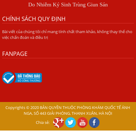
BÍ QUYẾT GIÚP ĐƯỜNG RUỘT KHỎE LẠI
Do Nhiễm Ký Sinh Trùng Giun Sán
Trị Bệnh Hôi Miệng Do Nhiễm Ký Sinh Trùng Giun Sán
CHÍNH SÁCH QUY ĐỊNH
Có Nên Quá Lo Lắng Khi Bị Ngứa Kéo Dài Do Nhiễm Giun
Đũa Chó Mèo?
Bài viết của chúng tôi chỉ mang tính chất tham khảo, không thay thế cho
việc chẩn đoán và điều trị
TÔI KHÔNG NGỜ ĐẾN MÌNH CŨNG BỊ NHIỄM SÁN CHÓ
Viêm Da Dị Ứng Kéo Dài Tôi Chỉ Mong Tìm Được Nguyên
FANPAGE
Nhân Để Chữa Trị.
Mẩn Ngứa Da Do Giun Sán Cách Phát Hiện Nhiễm Sán
Trong Máu Gây Ngứa
BỆNH DO SÁN LÁ LỚN Ở GAN
Thuốc Điều Trị Giun Đũa Chó Tại Phòng Khám Chuyên
Khoa Ký Sinh Trùng
Copyrights © 2020 BẢN QUYỀN THUỘC PHÒNG KHÁM QUỐC TẾ ÁNH
NGA, SỐ 443 GIẢI PHÓNG, THANH XUÂN, HÀ NỘI
Có Nên Quá Lo Lắng Khi Bị Nhiễm Bệnh Sán Chó Mèo
Toxocara?
Chia sẻ:
Sán chó Những Dấu Hiệu Của Bệnh Sán Chó Chớ Nên