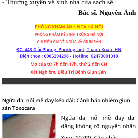
-
Thường xuyên vệ sinh nhà cửa sạch sẽ.
Bác sĩ. Nguyễn Ánh
PHÒNG KHÁM ÁNH NGA HÀ NỘI
PHÒNG KHÁM
KÝ SINH TRÙNG HÀ NỘI
CHUYÊN GIA VỀ NGỨA VÀ GIUN SÁN
ĐC: 443 Giải Phóng,
Phương Liệt, Thanh Xuân, HN
Điện thoại: 0985294298 - Hotline:
02473001318
Mở của từ 7h đến 17h, thứ 2 đến CN
Xét Nghiệm, Điều Trị Bệnh Giun Sán
Ngứa da, nổi mề đay kéo dài: Cảnh báo nhiễm giun
sán Toxocara
Ngứa da, nổi mề đay dai
dẳng không rõ nguyên nhân
có thể do ấu trùng giun sán
Xem: 10780
Cập nhật: