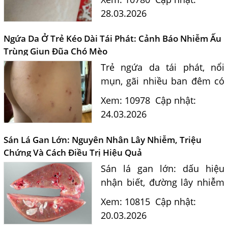
Toxocara. Tư vấn chuyên
28.03.2026
sâu từ bác sĩ và hướng điều
trị hiệu quả.
Ngứa Da Ở Trẻ Kéo Dài Tái Phát: Cảnh Báo Nhiễm Ấu
Trùng Giun Đũa Chó Mèo
Trẻ ngứa da tái phát, nổi
mụn, gãi nhiều ban đêm có
thể do ấu trùng giun sán
Xem: 10978
Cập nhật:
Toxocara. Bác sĩ tư vấn
24.03.2026
nguyên nhân lây nhiễm giun
đũa chó mèo, cách điều trị
Sán Lá Gan Lớn: Nguyên Nhân Lây Nhiễm, Triệu
và...
Chứng Và Cách Điều Trị Hiệu Quả
Sán lá gan lớn: dấu hiệu
nhận biết, đường lây nhiễm
và cách điều trị an toàn từ
Xem: 10815
Cập nhật:
chuyên gia ký sinh trùng.
20.03.2026