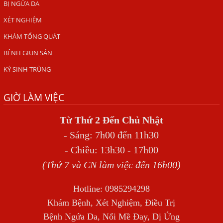
ẤU TRÙNG SÁN CHÓ DI CHUYỂN QUA DA GÂY NGỨA
BỊ NGỨA DA
VIÊM DA ĐỒNG TIỀN
XÉT NGHIỆM
KHÁM TỔNG QUÁT
Tại sao khám bệnh viện da liễu nhiều năm không hết
ngứa?
BỆNH GIUN SÁN
Địa Chỉ Chữa Bệnh Giun Sán Chó Uy Tín Tại Hà Nội
KÝ SINH TRÙNG
SÁN TRONG NÃO GÂY RA CÁC TRIỆU CHỨNG NHƯ TÂM
THẦN
GIỜ LÀM VIỆC
BỆNH GIUN XOẮN
Từ Thứ 2 Đến Chủ Nhật
Địa Chỉ Điều Trị Bệnh Sán Dây Uy Tín Tại Hà Nội
- Sáng: 7h00 đến 11h30
TỔNG QUAN VỀ NHIỄM GIUN LƯƠN
- Chiều: 13h30 - 17h00
(Thứ 7 và CN làm việc đến 16h00)
Bị Ngứa Nổi Mẩn Toàn Thân Do Giun Sán, Người Phụ Nữ
Đầu Hàng Vì Trị Nhiều Lần Không Khỏi
Hotline: 0985294298
NHIỄM TRÙNG NÃO DO AMIP, VIÊM MÀNG NÃO DO AMIP
Khám Bệnh, Xét Nghiệm, Điều Trị
NGUYÊN PHÁT
Bệnh Ngứa Da, Nổi Mề Đay, Dị Ứng