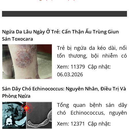
Ngứa Da Lâu Ngày Ở Trẻ: Cẩn Thận Ấu Trùng Giun
Sán Toxocara
Trẻ bị ngứa da kéo dài, nổi
tổn thương, bội nhiễm có
thể liên quan ấu trùng giun
Xem: 11379
Cập nhật:
đũa chó mèo Toxocara. Bác
06.03.2026
sĩ tư vấn nguyên nhân, cách
xét nghiệm và phòng ngừa...
Sán Dây Chó Echinococcus: Nguyên Nhân, Điều Trị Và
Phòng Ngừa
Tổng quan bệnh sán dây
chó Echinococcus, nguyên
nhân lây nhiễm, cách điều
Xem: 12371
Cập nhật:
trị hiệu quả tại Phòng khám