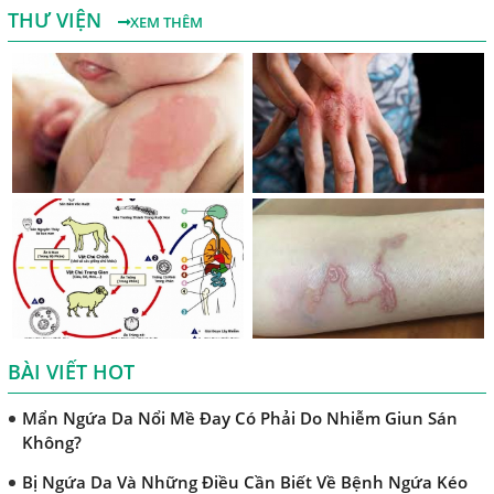
Nguyên Nhân Và Tác Hại Của Bệnh Giun Chỉ Bạch Huyết
THƯ VIỆN
XEM THÊM
Chẩn Đoán Và Điều Trị Bệnh Echinococcus
Những Điều Cần Biết Về Giun Hình Ống
Chẩn Đoán Và Điều Trị Bệnh Amip Ở Não
Bệnh Sán Chó Dấu Hiệu Nhận Biết Và Thời Gian Trị Bệnh
Sán Chó
Trị Bệnh Sán Chó Có Khỏi Bệnh Ngứa Da Không?
TRIỆU CHỨNG GIUN SÁN CHÓ MÈO
Khi Trẻ Bị Dị Ứng Da Cần Làm Xét Nghiệm Gì Tìm Nguyên
Nhân Dị Ứng Da
BÀI VIẾT HOT
Điều trị bệnh sán lá gan ở đâu?
Mẩn Ngứa Da Nổi Mề Đay Có Phải Do Nhiễm Giun Sán
Không?
Bị Ngứa Da Và Những Điều Cần Biết Về Bệnh Ngứa Kéo