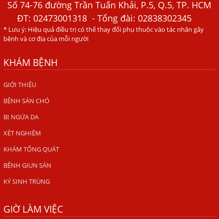
Tháng Mới Tìm Ra Nguyên Nhân
Số 74-76 đường Trần Tuấn Khải, P.5, Q.5, TP. HCM
ĐT:
02473001318
- Tổng đài: 02838302345
Đau Mắt Đỏ, Nguyên Nhân Và Cách Điều Trị
* Lưu ý: Hiệu quả điều trị có thể thay đổi phụ thuộc vào tác nhân gây
HÀ NỘI – PHÁT BAN MẨN ĐỎ KHẮP NGƯỜI, ĐI KHÁM
bệnh và cơ địa của mỗi người
PHÁT HIỆN NHIỄM KÝ SINH TRÙNG
KHÁM BỆNH
Ăn hải sản sống, coi chừng nhiễm giun sán
TỔNG QUAN VỀ KÉM HẤP THU THỨC ĂN
GIỚI THIỆU
BỆNH SÁN CHÓ
HÀ NỘI – NHIỄM BA LOẠI KÝ SINH TRÙNG DO THÓI QUEN
ĂN MỘT MÓN ĂN SÁNG
BỊ NGỨA DA
ẤU TRÙNG SÁN CHÓ DI CHUYỂN QUA DA GÂY NGỨA
XÉT NGHIỆM
VIÊM DA ĐỒNG TIỀN
KHÁM TỔNG QUÁT
Tại sao khám bệnh viện da liễu nhiều năm không hết
BỆNH GIUN SÁN
ngứa?
KÝ SINH TRÙNG
Địa Chỉ Chữa Bệnh Giun Sán Chó Uy Tín Tại Hà Nội
GIỜ LÀM VIỆC
SÁN TRONG NÃO GÂY RA CÁC TRIỆU CHỨNG NHƯ TÂM