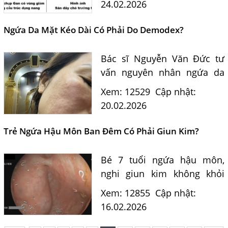
24.02.2026
Ký sinh trùng Ánh Nga và
hướng dẫn phòng ngừa an
Ngứa Da Mặt Kéo Dài Có Phải Do Demodex?
toàn cho gia...
Bác sĩ Nguyễn Văn Đức tư
vấn nguyên nhân ngứa da
mặt kéo dài nghi do
Xem: 12529
Cập nhật:
Demodex, con đường lây
20.02.2026
nhiễm kể cả từ thú cưng, và
hướng điều trị hiệu quả tại
Trẻ Ngứa Hậu Môn Ban Đêm Có Phải Giun Kim?
cơ...
Bé 7 tuổi ngứa hậu môn,
nghi giun kim không khỏi
sau tẩy giun? Tiến sĩ Bác sĩ
Xem: 12855
Cập nhật:
Nguyễn Hằng Lan tư vấn
16.02.2026
nguyên nhân, cách điều trị