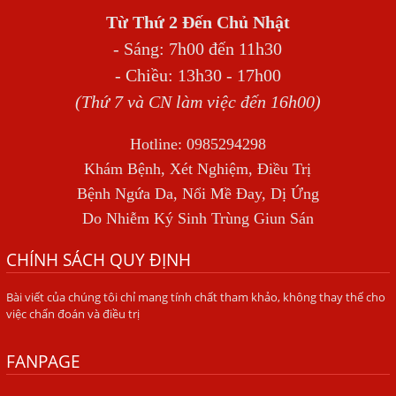
THẦN
Từ Thứ 2 Đến Chủ Nhật
BỆNH GIUN XOẮN
- Sáng: 7h00 đến 11h30
Địa Chỉ Điều Trị Bệnh Sán Dây Uy Tín Tại Hà Nội
- Chiều: 13h30 - 17h00
TỔNG QUAN VỀ NHIỄM GIUN LƯƠN
(Thứ 7 và CN làm việc đến 16h00)
Bị Ngứa Nổi Mẩn Toàn Thân Do Giun Sán, Người Phụ Nữ
Hotline: 0985294298
Đầu Hàng Vì Trị Nhiều Lần Không Khỏi
Khám Bệnh, Xét Nghiệm, Điều Trị
NHIỄM TRÙNG NÃO DO AMIP, VIÊM MÀNG NÃO DO AMIP
Bệnh Ngứa Da, Nổi Mề Đay, Dị Ứng
NGUYÊN PHÁT
Do Nhiễm Ký Sinh Trùng Giun Sán
BÍ QUYẾT GIÚP ĐƯỜNG RUỘT KHỎE LẠI
CHÍNH SÁCH QUY ĐỊNH
Trị Bệnh Hôi Miệng Do Nhiễm Ký Sinh Trùng Giun Sán
Bài viết của chúng tôi chỉ mang tính chất tham khảo, không thay thế cho
Có Nên Quá Lo Lắng Khi Bị Ngứa Kéo Dài Do Nhiễm Giun
việc chẩn đoán và điều trị
Đũa Chó Mèo?
TÔI KHÔNG NGỜ ĐẾN MÌNH CŨNG BỊ NHIỄM SÁN CHÓ
FANPAGE
Viêm Da Dị Ứng Kéo Dài Tôi Chỉ Mong Tìm Được Nguyên