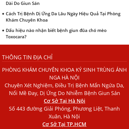
Dài Do Giun Sán
Cách Trị Bệnh Dị Ứng Da Lâu Ngày Hiệu Quả Tại Phòng
Khám Chuyên Khoa
Dấu hiệu nào nhận biết bệnh giun đũa chó mèo
Toxocara?
Những điều cần biết về bệnh giun đũa chó mèo
THÔNG TIN ĐỊA CHỈ
Bệnh Chàm Và Những Yếu Tố Liên Quan Đến Bệnh Giun
Sán
PHÒNG KHÁM CHUYÊN KHOA KÝ SINH TRÙNG ÁNH
Dấu Hiệu Ngứa Da, Dị Ứng, Nổi Mề Đay Do Nhiễm Sán
NGA HÀ NỘI
Chó Trong Máu
Chuyên Xét Nghiệm, Điều Trị Bệnh Mẩn Ngứa Da,
Bác sĩ Nguyễn Ngọc Ánh Phòng Khám Ánh Nga Đề Tài
Nổi Mề Đay, Dị Ứng Do Nhiễm Bệnh Giun Sán
Nghiên Cứu Khoa
Cơ Sở Tại Hà Nội
Xét Nghiệm Giun Sán Gồm Những Loại Nào? Chi Phí Bao
Số 443 đường Giải Phóng, Phương Liệt, Thanh
Nhiêu?
Xuân, Hà Nội
Cơ Sở Tại TP.HCM
Người Đàn Ông Phát Ban Mẩn Đỏ Khắp Người, Sau Ba