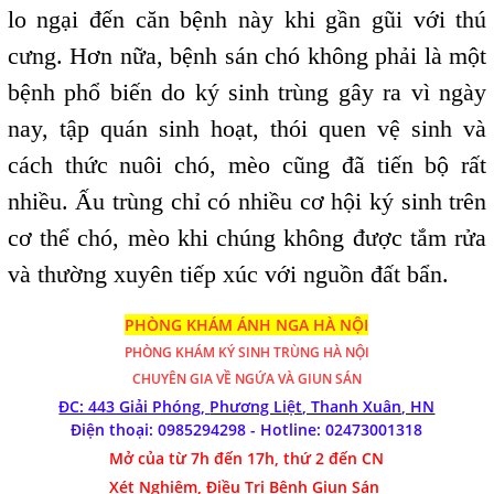
lo ngại đến căn bệnh này khi gần gũi với thú
cưng. Hơn nữa, bệnh sán chó không phải là một
bệnh phổ biến do ký sinh trùng gây ra vì ngày
nay, tập quán sinh hoạt, thói quen vệ sinh và
cách thức nuôi chó, mèo cũng đã tiến bộ rất
nhiều. Ấu trùng chỉ có nhiều cơ hội ký sinh trên
cơ thể chó, mèo khi chúng không được tắm rửa
và thường xuyên tiếp xúc với nguồn đất bẩn.
PHÒNG KHÁM ÁNH NGA HÀ NỘI
PHÒNG KHÁM
KÝ SINH TRÙNG HÀ NỘI
CHUYÊN GIA VỀ NGỨA VÀ GIUN SÁN
ĐC: 443 Giải Phóng,
Phương Liệt, Thanh Xuân, HN
Điện thoại: 0985294298 - Hotline:
02473001318
Mở của từ 7h đến 17h, thứ 2 đến CN
Xét Nghiệm, Điều Trị Bệnh Giun Sán