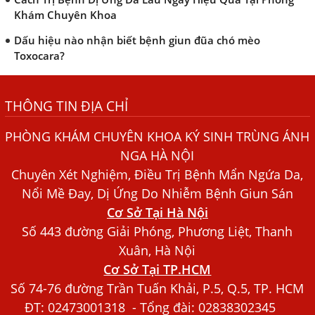
Khám Chuyên Khoa
Dấu hiệu nào nhận biết bệnh giun đũa chó mèo
Toxocara?
Những điều cần biết về bệnh giun đũa chó mèo
THÔNG TIN ĐỊA CHỈ
Bệnh Chàm Và Những Yếu Tố Liên Quan Đến Bệnh Giun
Sán
PHÒNG KHÁM CHUYÊN KHOA KÝ SINH TRÙNG ÁNH
Dấu Hiệu Ngứa Da, Dị Ứng, Nổi Mề Đay Do Nhiễm Sán
NGA HÀ NỘI
Chó Trong Máu
Chuyên Xét Nghiệm, Điều Trị Bệnh Mẩn Ngứa Da,
Bác sĩ Nguyễn Ngọc Ánh Phòng Khám Ánh Nga Đề Tài
Nổi Mề Đay, Dị Ứng Do Nhiễm Bệnh Giun Sán
Nghiên Cứu Khoa
Cơ Sở Tại Hà Nội
Xét Nghiệm Giun Sán Gồm Những Loại Nào? Chi Phí Bao
Số 443 đường Giải Phóng, Phương Liệt, Thanh
Nhiêu?
Xuân, Hà Nội
Cơ Sở Tại TP.HCM
Người Đàn Ông Phát Ban Mẩn Đỏ Khắp Người, Sau Ba
Tháng Mới Tìm Ra Nguyên Nhân
Số 74-76 đường Trần Tuấn Khải, P.5, Q.5, TP. HCM
ĐT:
02473001318
- Tổng đài: 02838302345
Đau Mắt Đỏ, Nguyên Nhân Và Cách Điều Trị