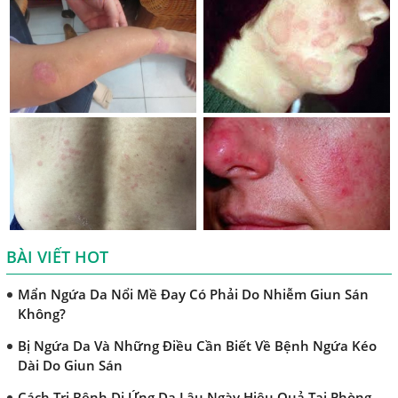
Những Điều Cần Biết Về Giun Hình Ống
Chẩn Đoán Và Điều Trị Bệnh Amip Ở Não
Bệnh Sán Chó Dấu Hiệu Nhận Biết Và Thời Gian Trị Bệnh
Sán Chó
Trị Bệnh Sán Chó Có Khỏi Bệnh Ngứa Da Không?
TRIỆU CHỨNG GIUN SÁN CHÓ MÈO
Khi Trẻ Bị Dị Ứng Da Cần Làm Xét Nghiệm Gì Tìm Nguyên
Nhân Dị Ứng Da
BÀI VIẾT HOT
Điều trị bệnh sán lá gan ở đâu?
Mẩn Ngứa Da Nổi Mề Đay Có Phải Do Nhiễm Giun Sán
Không?
Bị Ngứa Da Và Những Điều Cần Biết Về Bệnh Ngứa Kéo
Dài Do Giun Sán
Cách Trị Bệnh Dị Ứng Da Lâu Ngày Hiệu Quả Tại Phòng