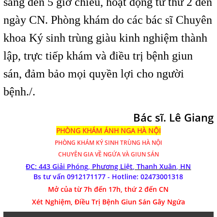
sáng đến 5 giờ chiều, hoạt động từ thứ 2 đến
ngày CN. Phòng khám do các bác sĩ Chuyên
khoa Ký sinh trùng giàu kinh nghiệm thành
lập, trực tiếp khám và điều trị bệnh giun
sán, đảm bảo mọi quyền lợi cho người
bệnh./.
Bác sĩ. Lê Giang
PHÒNG KHÁM ÁNH NGA HÀ NỘI
PHÒNG KHÁM
KÝ SINH TRÙNG HÀ NỘI
CHUYÊN GIA VỀ NGỨA VÀ GIUN SÁN
ĐC: 443 Giải Phóng,
Phương Liệt, Thanh Xuân, HN
Bs tư vấn 0912171177 - Hotline:
02473001318
Mở của từ 7h đến 17h, thứ 2 đến CN
Xét Nghiệm, Điều Trị Bệnh Giun Sán Gây Ngứa