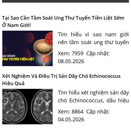
Tại Sao Cần Tầm Soát Ung Thư Tuyến Tiền Liệt Sớm
Ở Nam Giới!
Tìm hiểu vì sao nam giới
nên tầm soát ung thư tuyến
tiền liệt sớm, dấu hiệu nhận
Xem: 7959
Cập nhật:
biết, độ tuổi cần kiểm tra và
08.05.2026
phương pháp phát hiện
bệnh hiệu quả.
Xét Nghiệm Và Điều Trị Sán Dây Chó Echinococcus
Hiệu Quả
Tìm hiểu xét nghiệm sán dây
chó Echinococcus, dấu hiệu
nhận biết và phương pháp
Xem: 8864
Cập nhật:
điều trị hiệu quả, an toàn
04.05.2026
theo tư vấn chuyên gia ký