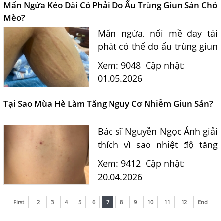
sinh trùng.
Mẩn Ngứa Kéo Dài Có Phải Do Ấu Trùng Giun Sán Chó
Mèo?
Mẩn ngứa, nổi mề đay tái
phát có thể do ấu trùng giun
sán chó mèo Toxocara. Bác
Xem: 9048
Cập nhật:
sĩ tư vấn nguyên nhân, xét
01.05.2026
nghiệm và cách điều trị hiệu
quả.
Tại Sao Mùa Hè Làm Tăng Nguy Cơ Nhiễm Giun Sán?
Bác sĩ Nguyễn Ngọc Ánh giải
thích vì sao nhiệt độ tăng
lên vào mùa hè khiến bệnh
Xem: 9412
Cập nhật:
giun sán dễ lây nhiễm, đặc
20.04.2026
biệt ở trẻ 3–12 tuổi và cách
phòng tránh hiệu...
First
2
3
4
5
6
7
8
9
10
11
12
End