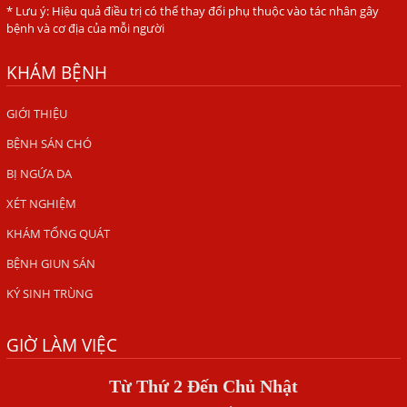
* Lưu ý: Hiệu quả điều trị có thể thay đổi phụ thuộc vào tác nhân gây
HÀ NỘI – PHÁT BAN MẨN ĐỎ KHẮP NGƯỜI, ĐI KHÁM
bệnh và cơ địa của mỗi người
PHÁT HIỆN NHIỄM KÝ SINH TRÙNG
KHÁM BỆNH
Ăn hải sản sống, coi chừng nhiễm giun sán
TỔNG QUAN VỀ KÉM HẤP THU THỨC ĂN
GIỚI THIỆU
BỆNH SÁN CHÓ
HÀ NỘI – NHIỄM BA LOẠI KÝ SINH TRÙNG DO THÓI QUEN
ĂN MỘT MÓN ĂN SÁNG
BỊ NGỨA DA
ẤU TRÙNG SÁN CHÓ DI CHUYỂN QUA DA GÂY NGỨA
XÉT NGHIỆM
VIÊM DA ĐỒNG TIỀN
KHÁM TỔNG QUÁT
Tại sao khám bệnh viện da liễu nhiều năm không hết
BỆNH GIUN SÁN
ngứa?
KÝ SINH TRÙNG
Địa Chỉ Chữa Bệnh Giun Sán Chó Uy Tín Tại Hà Nội
GIỜ LÀM VIỆC
SÁN TRONG NÃO GÂY RA CÁC TRIỆU CHỨNG NHƯ TÂM
THẦN
Từ Thứ 2 Đến Chủ Nhật
BỆNH GIUN XOẮN