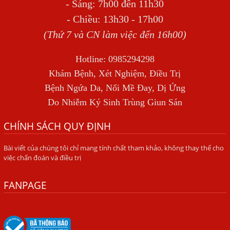
- Sáng: 7h00 đến 11h30
Địa Chỉ Điều Trị Bệnh Sán Dây Uy Tín Tại Hà Nội
- Chiều: 13h30 - 17h00
TỔNG QUAN VỀ NHIỄM GIUN LƯƠN
(Thứ 7 và CN làm việc đến 16h00)
Bị Ngứa Nổi Mẩn Toàn Thân Do Giun Sán, Người Phụ Nữ
Hotline: 0985294298
Đầu Hàng Vì Trị Nhiều Lần Không Khỏi
Khám Bệnh, Xét Nghiệm, Điều Trị
NHIỄM TRÙNG NÃO DO AMIP, VIÊM MÀNG NÃO DO AMIP
Bệnh Ngứa Da, Nổi Mề Đay, Dị Ứng
NGUYÊN PHÁT
Do Nhiễm Ký Sinh Trùng Giun Sán
BÍ QUYẾT GIÚP ĐƯỜNG RUỘT KHỎE LẠI
CHÍNH SÁCH QUY ĐỊNH
Trị Bệnh Hôi Miệng Do Nhiễm Ký Sinh Trùng Giun Sán
Bài viết của chúng tôi chỉ mang tính chất tham khảo, không thay thế cho
Có Nên Quá Lo Lắng Khi Bị Ngứa Kéo Dài Do Nhiễm Giun
việc chẩn đoán và điều trị
Đũa Chó Mèo?
TÔI KHÔNG NGỜ ĐẾN MÌNH CŨNG BỊ NHIỄM SÁN CHÓ
FANPAGE
Viêm Da Dị Ứng Kéo Dài Tôi Chỉ Mong Tìm Được Nguyên
Nhân Để Chữa Trị.
Mẩn Ngứa Da Do Giun Sán Cách Phát Hiện Nhiễm Sán