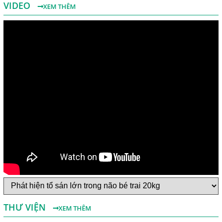
VIDEO
XEM THÊM
Một Số Điều Cần Biết Về Ký Sinh Trùng Demodex Trên Da
Người
Nguyên Nhân Và Tác Hại Của Bệnh Giun Chỉ Bạch Huyết
THƯ VIỆN
XEM THÊM
Chẩn Đoán Và Điều Trị Bệnh Echinococcus