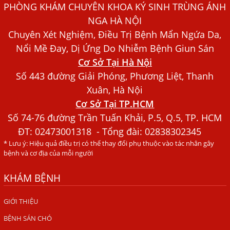
PHÒNG KHÁM CHUYÊN KHOA KÝ SINH TRÙNG ÁNH
Dấu Hiệu Ngứa Da, Dị Ứng, Nổi Mề Đay Do Nhiễm Sán
NGA HÀ NỘI
Chó Trong Máu
Chuyên Xét Nghiệm, Điều Trị Bệnh Mẩn Ngứa Da,
Bác sĩ Nguyễn Ngọc Ánh Phòng Khám Ánh Nga Đề Tài
Nổi Mề Đay, Dị Ứng Do Nhiễm Bệnh Giun Sán
Nghiên Cứu Khoa
Cơ Sở Tại Hà Nội
Xét Nghiệm Giun Sán Gồm Những Loại Nào? Chi Phí Bao
Số 443 đường Giải Phóng, Phương Liệt, Thanh
Nhiêu?
Xuân, Hà Nội
Cơ Sở Tại TP.HCM
Người Đàn Ông Phát Ban Mẩn Đỏ Khắp Người, Sau Ba
Tháng Mới Tìm Ra Nguyên Nhân
Số 74-76 đường Trần Tuấn Khải, P.5, Q.5, TP. HCM
ĐT:
02473001318
- Tổng đài: 02838302345
Đau Mắt Đỏ, Nguyên Nhân Và Cách Điều Trị
* Lưu ý: Hiệu quả điều trị có thể thay đổi phụ thuộc vào tác nhân gây
HÀ NỘI – PHÁT BAN MẨN ĐỎ KHẮP NGƯỜI, ĐI KHÁM
bệnh và cơ địa của mỗi người
PHÁT HIỆN NHIỄM KÝ SINH TRÙNG
KHÁM BỆNH
Ăn hải sản sống, coi chừng nhiễm giun sán
TỔNG QUAN VỀ KÉM HẤP THU THỨC ĂN
GIỚI THIỆU
BỆNH SÁN CHÓ
HÀ NỘI – NHIỄM BA LOẠI KÝ SINH TRÙNG DO THÓI QUEN
ĂN MỘT MÓN ĂN SÁNG