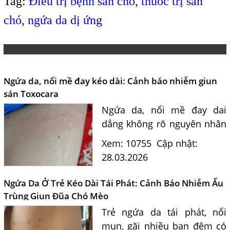
Tag:
Điều trị bệnh sán chó
,
thuốc trị sán
chó
,
ngứa da dị ứng
Ngứa da, nổi mề đay kéo dài: Cảnh báo nhiễm giun
sán Toxocara
Ngứa da, nổi mề đay dai
dẳng không rõ nguyên nhân
có thể do ấu trùng giun sán
Xem: 10755
Cập nhật:
Toxocara. Tư vấn chuyên
28.03.2026
sâu từ bác sĩ và hướng điều
trị hiệu quả.
Ngứa Da Ở Trẻ Kéo Dài Tái Phát: Cảnh Báo Nhiễm Ấu
Trùng Giun Đũa Chó Mèo
Trẻ ngứa da tái phát, nổi
mụn, gãi nhiều ban đêm có