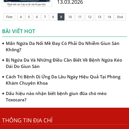
13.03.2026
TRIỆU CHỨNG GIUN SÁN CHÓ MÈO
lây nhiễm vào cơ thể người.
Tư vấn từ Tiến sĩ Bác...
Khi Trẻ Bị Dị Ứng Da Cần Làm Xét Nghiệm Gì Tìm Nguyên
First
4
5
6
7
8
9
10
11
12
13
14
End
Nhân Dị Ứng Da
BÀI VIẾT HOT
Điều trị bệnh sán lá gan ở đâu?
Mẩn Ngứa Da Nổi Mề Đay Có Phải Do Nhiễm Giun Sán
Không?
Bị Ngứa Da Và Những Điều Cần Biết Về Bệnh Ngứa Kéo
Dài Do Giun Sán
Cách Trị Bệnh Dị Ứng Da Lâu Ngày Hiệu Quả Tại Phòng
Khám Chuyên Khoa
Dấu hiệu nào nhận biết bệnh giun đũa chó mèo
Toxocara?
Những điều cần biết về bệnh giun đũa chó mèo
THÔNG TIN ĐỊA CHỈ
Bệnh Chàm Và Những Yếu Tố Liên Quan Đến Bệnh Giun
Sán