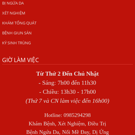
BỊ NGỨA DA
ẤU TRÙNG SÁN CHÓ DI CHUYỂN QUA DA GÂY NGỨA
XÉT NGHIỆM
VIÊM DA ĐỒNG TIỀN
KHÁM TỔNG QUÁT
Tại sao khám bệnh viện da liễu nhiều năm không hết
BỆNH GIUN SÁN
ngứa?
KÝ SINH TRÙNG
Địa Chỉ Chữa Bệnh Giun Sán Chó Uy Tín Tại Hà Nội
GIỜ LÀM VIỆC
SÁN TRONG NÃO GÂY RA CÁC TRIỆU CHỨNG NHƯ TÂM
THẦN
Từ Thứ 2 Đến Chủ Nhật
BỆNH GIUN XOẮN
- Sáng: 7h00 đến 11h30
Địa Chỉ Điều Trị Bệnh Sán Dây Uy Tín Tại Hà Nội
- Chiều: 13h30 - 17h00
TỔNG QUAN VỀ NHIỄM GIUN LƯƠN
(Thứ 7 và CN làm việc đến 16h00)
Bị Ngứa Nổi Mẩn Toàn Thân Do Giun Sán, Người Phụ Nữ
Hotline: 0985294298
Đầu Hàng Vì Trị Nhiều Lần Không Khỏi
Khám Bệnh, Xét Nghiệm, Điều Trị
NHIỄM TRÙNG NÃO DO AMIP, VIÊM MÀNG NÃO DO AMIP
Bệnh Ngứa Da, Nổi Mề Đay, Dị Ứng
NGUYÊN PHÁT