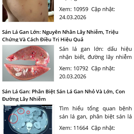
thể do ấu trùng giun sán
Xem: 10959
Cập nhật:
Toxocara. Bác sĩ tư vấn
24.03.2026
nguyên nhân lây nhiễm giun
đũa chó mèo, cách điều trị
Sán Lá Gan Lớn: Nguyên Nhân Lây Nhiễm, Triệu
và...
Chứng Và Cách Điều Trị Hiệu Quả
Sán lá gan lớn: dấu hiệu
Một Số Điều Cần Biết Về Ký Sinh Trùng Demodex Trên Da
nhận biết, đường lây nhiễm
Người
và cách điều trị an toàn từ
Xem: 10792
Cập nhật:
Nguyên Nhân Và Tác Hại Của Bệnh Giun Chỉ Bạch Huyết
chuyên gia ký sinh trùng.
20.03.2026
Chẩn Đoán Và Điều Trị Bệnh Echinococcus
Những Điều Cần Biết Về Giun Hình Ống
Sán Lá Gan: Phân Biệt Sán Lá Gan Nhỏ Và Lớn, Con
Đường Lây Nhiễm
Chẩn Đoán Và Điều Trị Bệnh Amip Ở Não
Tìm hiểu tổng quan bệnh
Bệnh Sán Chó Dấu Hiệu Nhận Biết Và Thời Gian Trị Bệnh
sán lá gan, phân biệt sán lá
Sán Chó
gan nhỏ và sán lá gan lớn,
Xem: 11664
Cập nhật:
Trị Bệnh Sán Chó Có Khỏi Bệnh Ngứa Da Không?
triệu chứng và con đường