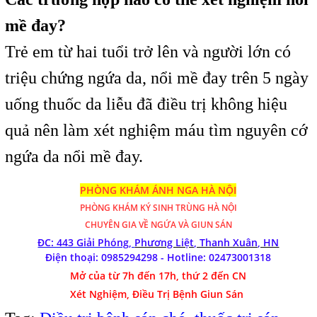
mề đay?
Trẻ em từ hai tuổi trở lên và người lớn có
triệu chứng ngứa da, nổi mề đay trên 5 ngày
uống thuốc da liễu đã điều trị không hiệu
quả nên làm xét nghiệm máu tìm nguyên cớ
ngứa da nổi mề đay.
PHÒNG KHÁM ÁNH NGA HÀ NỘI
PHÒNG KHÁM
KÝ SINH TRÙNG HÀ NỘI
CHUYÊN GIA VỀ NGỨA VÀ GIUN SÁN
ĐC: 443 Giải Phóng,
Phương Liệt, Thanh Xuân, HN
Điện thoại: 0985294298 - Hotline:
02473001318
Mở của từ 7h đến 17h, thứ 2 đến CN
Xét Nghiệm, Điều Trị Bệnh Giun Sán