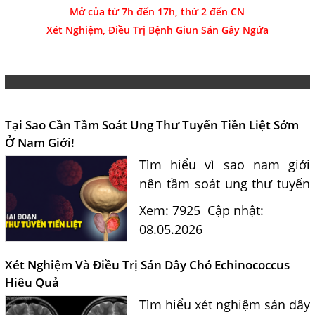
Mở của từ 7h đến 17h, thứ 2 đến CN
Xét Nghiệm, Điều Trị Bệnh Giun Sán Gây Ngứa
Tại Sao Cần Tầm Soát Ung Thư Tuyến Tiền Liệt Sớm
Ở Nam Giới!
Tìm hiểu vì sao nam giới
nên tầm soát ung thư tuyến
tiền liệt sớm, dấu hiệu nhận
Xem: 7925
Cập nhật:
biết, độ tuổi cần kiểm tra và
08.05.2026
phương pháp phát hiện
bệnh hiệu quả.
Xét Nghiệm Và Điều Trị Sán Dây Chó Echinococcus
Hiệu Quả
Tìm hiểu xét nghiệm sán dây