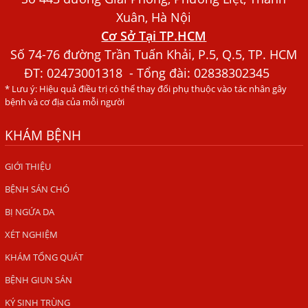
Nhiêu?
Xuân, Hà Nội
Cơ Sở Tại TP.HCM
Người Đàn Ông Phát Ban Mẩn Đỏ Khắp Người, Sau Ba
Tháng Mới Tìm Ra Nguyên Nhân
Số 74-76 đường Trần Tuấn Khải, P.5, Q.5, TP. HCM
ĐT:
02473001318
- Tổng đài: 02838302345
Đau Mắt Đỏ, Nguyên Nhân Và Cách Điều Trị
* Lưu ý: Hiệu quả điều trị có thể thay đổi phụ thuộc vào tác nhân gây
HÀ NỘI – PHÁT BAN MẨN ĐỎ KHẮP NGƯỜI, ĐI KHÁM
bệnh và cơ địa của mỗi người
PHÁT HIỆN NHIỄM KÝ SINH TRÙNG
KHÁM BỆNH
Ăn hải sản sống, coi chừng nhiễm giun sán
TỔNG QUAN VỀ KÉM HẤP THU THỨC ĂN
GIỚI THIỆU
BỆNH SÁN CHÓ
HÀ NỘI – NHIỄM BA LOẠI KÝ SINH TRÙNG DO THÓI QUEN
ĂN MỘT MÓN ĂN SÁNG
BỊ NGỨA DA
ẤU TRÙNG SÁN CHÓ DI CHUYỂN QUA DA GÂY NGỨA
XÉT NGHIỆM
VIÊM DA ĐỒNG TIỀN
KHÁM TỔNG QUÁT
Tại sao khám bệnh viện da liễu nhiều năm không hết
BỆNH GIUN SÁN
ngứa?
KÝ SINH TRÙNG