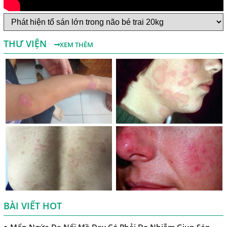
Một Số Điều Cần Biết Về Ký Sinh Trùng Demodex Trên Da
Người
Nguyên Nhân Và Tác Hại Của Bệnh Giun Chỉ Bạch Huyết
THƯ VIỆN
XEM THÊM
Chẩn Đoán Và Điều Trị Bệnh Echinococcus
Những Điều Cần Biết Về Giun Hình Ống
Chẩn Đoán Và Điều Trị Bệnh Amip Ở Não
Bệnh Sán Chó Dấu Hiệu Nhận Biết Và Thời Gian Trị Bệnh
Sán Chó
Trị Bệnh Sán Chó Có Khỏi Bệnh Ngứa Da Không?
TRIỆU CHỨNG GIUN SÁN CHÓ MÈO
Khi Trẻ Bị Dị Ứng Da Cần Làm Xét Nghiệm Gì Tìm Nguyên
Nhân Dị Ứng Da
BÀI VIẾT HOT
Điều trị bệnh sán lá gan ở đâu?
Mẩn Ngứa Da Nổi Mề Đay Có Phải Do Nhiễm Giun Sán