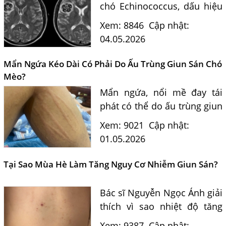
chó Echinococcus, dấu hiệu
nhận biết và phương pháp
Xem: 8846
Cập nhật:
điều trị hiệu quả, an toàn
04.05.2026
theo tư vấn chuyên gia ký
sinh trùng.
Mẩn Ngứa Kéo Dài Có Phải Do Ấu Trùng Giun Sán Chó
Mèo?
Mẩn ngứa, nổi mề đay tái
phát có thể do ấu trùng giun
sán chó mèo Toxocara. Bác
Xem: 9021
Cập nhật:
sĩ tư vấn nguyên nhân, xét
01.05.2026
nghiệm và cách điều trị hiệu
quả.
Tại Sao Mùa Hè Làm Tăng Nguy Cơ Nhiễm Giun Sán?
Bác sĩ Nguyễn Ngọc Ánh giải
thích vì sao nhiệt độ tăng
lên vào mùa hè khiến bệnh
Xem: 9387
Cập nhật: