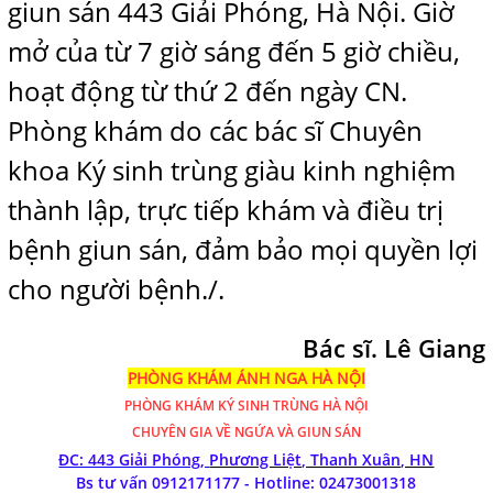
giun sán 443 Giải Phóng, Hà Nội. Giờ
mở của từ 7 giờ sáng đến 5 giờ chiều,
hoạt động từ thứ 2 đến ngày CN.
Phòng khám do các bác sĩ Chuyên
khoa Ký sinh trùng giàu kinh nghiệm
thành lập, trực tiếp khám và điều trị
bệnh giun sán, đảm bảo mọi quyền lợi
cho người bệnh./.
Bác sĩ. Lê Giang
PHÒNG KHÁM ÁNH NGA HÀ NỘI
PHÒNG KHÁM
KÝ SINH TRÙNG HÀ NỘI
CHUYÊN GIA VỀ NGỨA VÀ GIUN SÁN
ĐC: 443 Giải Phóng,
Phương Liệt, Thanh Xuân, HN
Bs tư vấn 0912171177 - Hotline:
02473001318