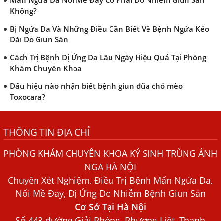
Không?
Bị Ngứa Da Và Những Điều Cần Biết Về Bệnh Ngứa Kéo
Dài Do Giun Sán
Cách Trị Bệnh Dị Ứng Da Lâu Ngày Hiệu Quả Tại Phòng
Khám Chuyên Khoa
Dấu hiệu nào nhận biết bệnh giun đũa chó mèo
Toxocara?
Những điều cần biết về bệnh giun đũa chó mèo
THÔNG TIN ĐỊA CHỈ
Bệnh Chàm Và Những Yếu Tố Liên Quan Đến Bệnh Giun
Sán
PHÒNG KHÁM CHUYÊN KHOA KÝ SINH TRÙNG ÁNH
Dấu Hiệu Ngứa Da, Dị Ứng, Nổi Mề Đay Do Nhiễm Sán
NGA HÀ NỘI
Chó Trong Máu
Chuyên Xét Nghiệm, Điều Trị Bệnh Mẩn Ngứa Da,
Bác sĩ Nguyễn Ngọc Ánh Phòng Khám Ánh Nga Đề Tài
Nổi Mề Đay, Dị Ứng Do Nhiễm Bệnh Giun Sán
Nghiên Cứu Khoa
Cơ Sở Tại Hà Nội
Xét Nghiệm Giun Sán Gồm Những Loại Nào? Chi Phí Bao
Số 443 đường Giải Phóng, Phương Liệt, Thanh