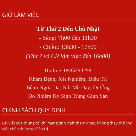
Địa Chỉ Chữa Bệnh Giun Sán Chó Uy Tín Tại Hà Nội
GIỜ LÀM VIỆC
SÁN TRONG NÃO GÂY RA CÁC TRIỆU CHỨNG NHƯ TÂM
THẦN
Từ Thứ 2 Đến Chủ Nhật
BỆNH GIUN XOẮN
- Sáng: 7h00 đến 11h30
Địa Chỉ Điều Trị Bệnh Sán Dây Uy Tín Tại Hà Nội
- Chiều: 13h30 - 17h00
TỔNG QUAN VỀ NHIỄM GIUN LƯƠN
(Thứ 7 và CN làm việc đến 16h00)
Bị Ngứa Nổi Mẩn Toàn Thân Do Giun Sán, Người Phụ Nữ
Hotline: 0985294298
Đầu Hàng Vì Trị Nhiều Lần Không Khỏi
Khám Bệnh, Xét Nghiệm, Điều Trị
NHIỄM TRÙNG NÃO DO AMIP, VIÊM MÀNG NÃO DO AMIP
Bệnh Ngứa Da, Nổi Mề Đay, Dị Ứng
NGUYÊN PHÁT
Do Nhiễm Ký Sinh Trùng Giun Sán
BÍ QUYẾT GIÚP ĐƯỜNG RUỘT KHỎE LẠI
CHÍNH SÁCH QUY ĐỊNH
Trị Bệnh Hôi Miệng Do Nhiễm Ký Sinh Trùng Giun Sán
Bài viết của chúng tôi chỉ mang tính chất tham khảo, không thay thế cho
Có Nên Quá Lo Lắng Khi Bị Ngứa Kéo Dài Do Nhiễm Giun
việc chẩn đoán và điều trị
Đũa Chó Mèo?