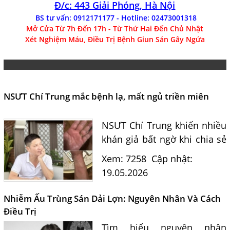
Đ/c: 443 Giải Phóng, Hà Nội
BS tư vấn: 0912171177 - Hotline: 02473001318
Mở Cửa Từ 7h Đến 17h - Từ Thứ Hai Đến Chủ Nhật
Xét Nghiệm Máu, Điều Trị Bệnh Giun Sán Gây Ngứa
NSƯT Chí Trung mắc bệnh lạ, mất ngủ triền miên
NSƯT Chí Trung khiến nhiều
khán giả bất ngờ khi chia sẻ
về quãng thời gian hơn nửa
Xem: 7258
Cập nhật:
năm sống chung với căn
19.05.2026
bệnh lạ. "bệnh sán chó mèo
Toxocara"
Nhiễm Ấu Trùng Sán Dải Lợn: Nguyên Nhân Và Cách
Điều Trị
Tìm hiểu nguyên nhân