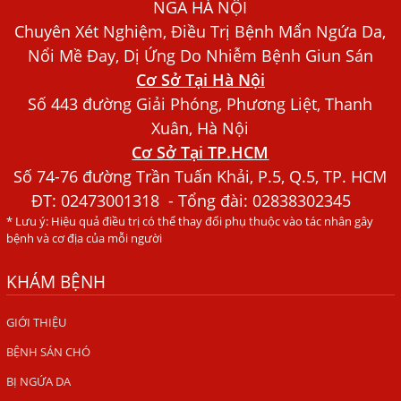
NGA HÀ NỘI
Chó Trong Máu
Chuyên Xét Nghiệm, Điều Trị Bệnh Mẩn Ngứa Da,
Bác sĩ Nguyễn Ngọc Ánh Phòng Khám Ánh Nga Đề Tài
Nổi Mề Đay, Dị Ứng Do Nhiễm Bệnh Giun Sán
Nghiên Cứu Khoa
Cơ Sở Tại Hà Nội
Xét Nghiệm Giun Sán Gồm Những Loại Nào? Chi Phí Bao
Số 443 đường Giải Phóng, Phương Liệt, Thanh
Nhiêu?
Xuân, Hà Nội
Người Đàn Ông Phát Ban Mẩn Đỏ Khắp Người, Sau Ba
Cơ Sở Tại TP.HCM
Tháng Mới Tìm Ra Nguyên Nhân
Số 74-76 đường Trần Tuấn Khải, P.5, Q.5, TP. HCM
Đau Mắt Đỏ, Nguyên Nhân Và Cách Điều Trị
ĐT:
02473001318
- Tổng đài: 02838302345
* Lưu ý: Hiệu quả điều trị có thể thay đổi phụ thuộc vào tác nhân gây
HÀ NỘI – PHÁT BAN MẨN ĐỎ KHẮP NGƯỜI, ĐI KHÁM
bệnh và cơ địa của mỗi người
PHÁT HIỆN NHIỄM KÝ SINH TRÙNG
KHÁM BỆNH
Ăn hải sản sống, coi chừng nhiễm giun sán
TỔNG QUAN VỀ KÉM HẤP THU THỨC ĂN
GIỚI THIỆU
HÀ NỘI – NHIỄM BA LOẠI KÝ SINH TRÙNG DO THÓI QUEN
BỆNH SÁN CHÓ
ĂN MỘT MÓN ĂN SÁNG
BỊ NGỨA DA
ẤU TRÙNG SÁN CHÓ DI CHUYỂN QUA DA GÂY NGỨA