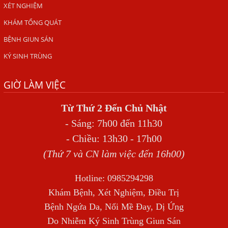
XÉT NGHIỆM
VIÊM DA ĐỒNG TIỀN
KHÁM TỔNG QUÁT
Tại sao khám bệnh viện da liễu nhiều năm không hết
BỆNH GIUN SÁN
ngứa?
KÝ SINH TRÙNG
Địa Chỉ Chữa Bệnh Giun Sán Chó Uy Tín Tại Hà Nội
SÁN TRONG NÃO GÂY RA CÁC TRIỆU CHỨNG NHƯ TÂM
GIỜ LÀM VIỆC
THẦN
Từ Thứ 2 Đến Chủ Nhật
BỆNH GIUN XOẮN
- Sáng: 7h00 đến 11h30
Địa Chỉ Điều Trị Bệnh Sán Dây Uy Tín Tại Hà Nội
- Chiều: 13h30 - 17h00
TỔNG QUAN VỀ NHIỄM GIUN LƯƠN
(Thứ 7 và CN làm việc đến 16h00)
Bị Ngứa Nổi Mẩn Toàn Thân Do Giun Sán, Người Phụ Nữ
Hotline: 0985294298
Đầu Hàng Vì Trị Nhiều Lần Không Khỏi
Khám Bệnh, Xét Nghiệm, Điều Trị
NHIỄM TRÙNG NÃO DO AMIP, VIÊM MÀNG NÃO DO AMIP
Bệnh Ngứa Da, Nổi Mề Đay, Dị Ứng
NGUYÊN PHÁT
Do Nhiễm Ký Sinh Trùng Giun Sán
BÍ QUYẾT GIÚP ĐƯỜNG RUỘT KHỎE LẠI