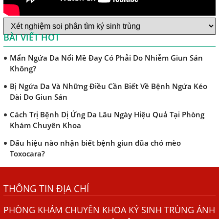
Khi Trẻ Bị Dị Ứng Da Cần Làm Xét Nghiệm Gì Tìm Nguyên
Nhân Dị Ứng Da
BÀI VIẾT HOT
Điều trị bệnh sán lá gan ở đâu?
Mẩn Ngứa Da Nổi Mề Đay Có Phải Do Nhiễm Giun Sán
Không?
Bị Ngứa Da Và Những Điều Cần Biết Về Bệnh Ngứa Kéo
Dài Do Giun Sán
Cách Trị Bệnh Dị Ứng Da Lâu Ngày Hiệu Quả Tại Phòng
Khám Chuyên Khoa
Dấu hiệu nào nhận biết bệnh giun đũa chó mèo
Toxocara?
Những điều cần biết về bệnh giun đũa chó mèo
Bệnh Chàm Và Những Yếu Tố Liên Quan Đến Bệnh Giun
THÔNG TIN ĐỊA CHỈ
Sán
PHÒNG KHÁM CHUYÊN KHOA KÝ SINH TRÙNG ÁNH
Dấu Hiệu Ngứa Da, Dị Ứng, Nổi Mề Đay Do Nhiễm Sán