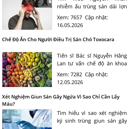
nhiễm ấu trùng sán dải lợn
Cysticercosis IgG, dấu hiệu
Xem: 7657
Cập nhật:
nhận biết, con đường lây
16.05.2026
nhiễm và phương pháp điều
trị hiệu quả theo tư vấn
Chế Độ Ăn Cho Người Điều Trị Sán Chó Toxocara
của...
Tiến sĩ Bác sĩ Nguyễn Hằng
Lan tư vấn chế độ ăn khoa
học cho người đang điều trị
Xem: 7282
Cập nhật:
nhiễm ấu trùng sán chó
12.05.2026
Toxocara canis giúp nâng
cao sức khỏe và hỗ trợ
Xét Nghiệm Giun Sán Gây Ngứa Vì Sao Chỉ Cần Lấy
phục...
Máu?
Tìm hiểu vì sao xét nghiệm
ký sinh trùng giun sán gây
ngứa, nổi mề đay thường chỉ