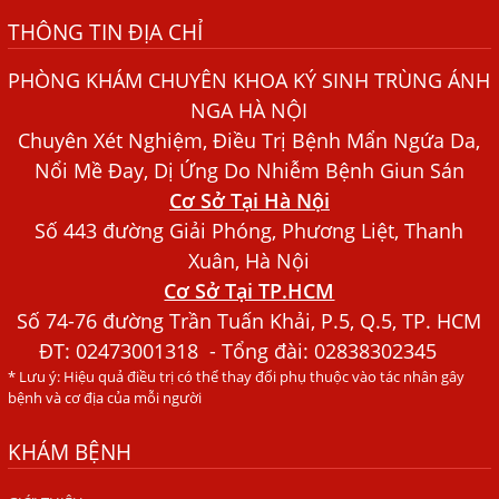
THÔNG TIN ĐỊA CHỈ
Bệnh Chàm Và Những Yếu Tố Liên Quan Đến Bệnh Giun
Sán
PHÒNG KHÁM CHUYÊN KHOA KÝ SINH TRÙNG ÁNH
Dấu Hiệu Ngứa Da, Dị Ứng, Nổi Mề Đay Do Nhiễm Sán
NGA HÀ NỘI
Chó Trong Máu
Chuyên Xét Nghiệm, Điều Trị Bệnh Mẩn Ngứa Da,
Bác sĩ Nguyễn Ngọc Ánh Phòng Khám Ánh Nga Đề Tài
Nổi Mề Đay, Dị Ứng Do Nhiễm Bệnh Giun Sán
Nghiên Cứu Khoa
Cơ Sở Tại Hà Nội
Xét Nghiệm Giun Sán Gồm Những Loại Nào? Chi Phí Bao
Số 443 đường Giải Phóng, Phương Liệt, Thanh
Nhiêu?
Xuân, Hà Nội
Cơ Sở Tại TP.HCM
Người Đàn Ông Phát Ban Mẩn Đỏ Khắp Người, Sau Ba
Tháng Mới Tìm Ra Nguyên Nhân
Số 74-76 đường Trần Tuấn Khải, P.5, Q.5, TP. HCM
ĐT:
02473001318
- Tổng đài: 02838302345
Đau Mắt Đỏ, Nguyên Nhân Và Cách Điều Trị
* Lưu ý: Hiệu quả điều trị có thể thay đổi phụ thuộc vào tác nhân gây
HÀ NỘI – PHÁT BAN MẨN ĐỎ KHẮP NGƯỜI, ĐI KHÁM
bệnh và cơ địa của mỗi người
PHÁT HIỆN NHIỄM KÝ SINH TRÙNG
KHÁM BỆNH
Ăn hải sản sống, coi chừng nhiễm giun sán