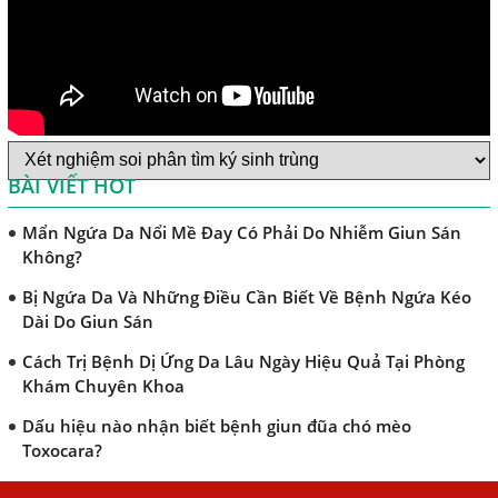
Sán Chó
Trị Bệnh Sán Chó Có Khỏi Bệnh Ngứa Da Không?
TRIỆU CHỨNG GIUN SÁN CHÓ MÈO
Khi Trẻ Bị Dị Ứng Da Cần Làm Xét Nghiệm Gì Tìm Nguyên
Nhân Dị Ứng Da
BÀI VIẾT HOT
Điều trị bệnh sán lá gan ở đâu?
Mẩn Ngứa Da Nổi Mề Đay Có Phải Do Nhiễm Giun Sán
Không?
Bị Ngứa Da Và Những Điều Cần Biết Về Bệnh Ngứa Kéo
Dài Do Giun Sán
Cách Trị Bệnh Dị Ứng Da Lâu Ngày Hiệu Quả Tại Phòng
Khám Chuyên Khoa
Dấu hiệu nào nhận biết bệnh giun đũa chó mèo
Toxocara?
Những điều cần biết về bệnh giun đũa chó mèo