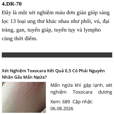
4.DR-70
Đây là một xét nghiệm máu đơn giản giúp sàng
lọc 13 loại ung thư khác nhau như phổi, vú, đại
tràng, gan, tuyến giáp, tuyến tụy và lympho
cùng thời điểm.
Xét Nghiệm Toxocara Kết Quả 0,5 Có Phải Nguyên
Nhân Gây Mẩn Ngứa?
Mẩn ngứa khi gặp lạnh, xét
nghiệm Toxocara dương
tính 0,5 có phải nguyên
Xem: 689
Cập nhật:
nhân? Tiến sĩ Bác sĩ Nguyễn
06.08.2026
Hằng Lan tư vấn triệu chứng,