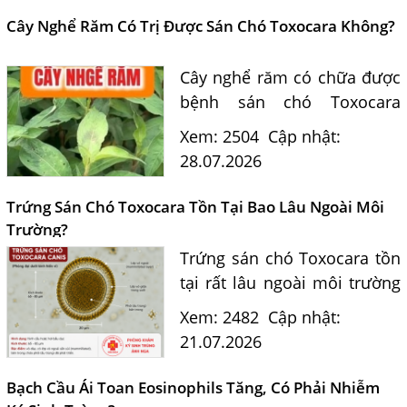
điều trị và phòng ngừa sán...
Cây Nghể Răm Có Trị Được Sán Chó Toxocara Không?
Cây nghể răm có chữa được
bệnh sán chó Toxocara
không? Tiến sĩ Bác sĩ
Xem: 2504
Cập nhật:
Nguyễn Hằng Lan giải đáp
28.07.2026
dựa trên bằng chứng khoa
học và hướng dẫn điều trị
Trứng Sán Chó Toxocara Tồn Tại Bao Lâu Ngoài Môi
của...
Trường?
Trứng sán chó Toxocara tồn
tại rất lâu ngoài môi trường
và là nguồn lây nhiễm nguy
Xem: 2482
Cập nhật:
hiểm cho con người. Tiến sĩ
21.07.2026
Bác sĩ Nguyễn Hằng Lan tư
vấn cách nhận biết...
Bạch Cầu Ái Toan Eosinophils Tăng, Có Phải Nhiễm