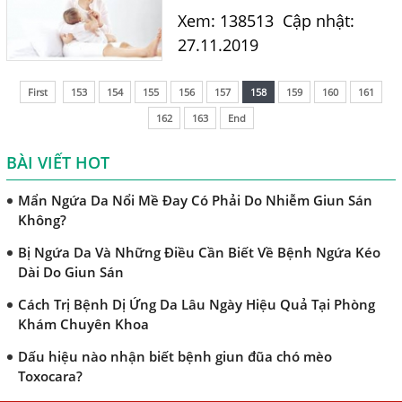
trong cơ thể thường gây
Sán Chó
Xem: 138513
Cập nhật:
ngứa da, dị ứng. Bệnh
27.11.2019
Trị Bệnh Sán Chó Có Khỏi Bệnh Ngứa Da Không?
thường gặp ở mọi lứa tuổi
và gây ra nhiều tác hại đến...
TRIỆU CHỨNG GIUN SÁN CHÓ MÈO
First
153
154
155
156
157
158
159
160
161
Khi Trẻ Bị Dị Ứng Da Cần Làm Xét Nghiệm Gì Tìm Nguyên
162
163
End
Nhân Dị Ứng Da
BÀI VIẾT HOT
Điều trị bệnh sán lá gan ở đâu?
Mẩn Ngứa Da Nổi Mề Đay Có Phải Do Nhiễm Giun Sán
Không?
Bị Ngứa Da Và Những Điều Cần Biết Về Bệnh Ngứa Kéo
Dài Do Giun Sán
Cách Trị Bệnh Dị Ứng Da Lâu Ngày Hiệu Quả Tại Phòng
Khám Chuyên Khoa
Dấu hiệu nào nhận biết bệnh giun đũa chó mèo
Toxocara?