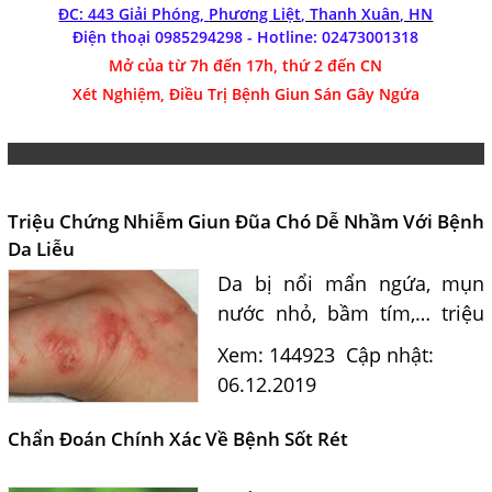
ĐC: 443 Giải Phóng,
Phương Liệt, Thanh Xuân, HN
Điện thoại 0985294298 - Hotline:
02473001318
Mở của từ 7h đến 17h, thứ 2 đến CN
Xét Nghiệm, Điều Trị Bệnh Giun Sán Gây Ngứa
Triệu Chứng Nhiễm Giun Đũa Chó Dễ Nhầm Với Bệnh
Da Liễu
Da bị nổi mẩn ngứa, mụn
nước nhỏ, bầm tím,… triệu
chứng giống hệt các bệnh
Xem: 144923
Cập nhật:
da liễu, nhưng khi đi khám
06.12.2019
nhiều người đã rất bất ngờ
khi bác sĩ kết luận...
Chẩn Đoán Chính Xác Về Bệnh Sốt Rét