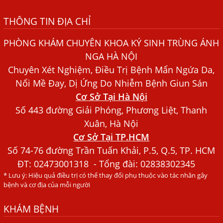
Những điều cần biết về bệnh giun đũa chó mèo
THÔNG TIN ĐỊA CHỈ
Bệnh Chàm Và Những Yếu Tố Liên Quan Đến Bệnh Giun
Sán
PHÒNG KHÁM CHUYÊN KHOA KÝ SINH TRÙNG ÁNH
Dấu Hiệu Ngứa Da, Dị Ứng, Nổi Mề Đay Do Nhiễm Sán
NGA HÀ NỘI
Chó Trong Máu
Chuyên Xét Nghiệm, Điều Trị Bệnh Mẩn Ngứa Da,
Bác sĩ Nguyễn Ngọc Ánh Phòng Khám Ánh Nga Đề Tài
Nổi Mề Đay, Dị Ứng Do Nhiễm Bệnh Giun Sán
Nghiên Cứu Khoa
Cơ Sở Tại Hà Nội
Xét Nghiệm Giun Sán Gồm Những Loại Nào? Chi Phí Bao
Số 443 đường Giải Phóng, Phương Liệt, Thanh
Nhiêu?
Xuân, Hà Nội
Cơ Sở Tại TP.HCM
Người Đàn Ông Phát Ban Mẩn Đỏ Khắp Người, Sau Ba
Tháng Mới Tìm Ra Nguyên Nhân
Số 74-76 đường Trần Tuấn Khải, P.5, Q.5, TP. HCM
ĐT:
02473001318
- Tổng đài: 02838302345
Đau Mắt Đỏ, Nguyên Nhân Và Cách Điều Trị
* Lưu ý: Hiệu quả điều trị có thể thay đổi phụ thuộc vào tác nhân gây
HÀ NỘI – PHÁT BAN MẨN ĐỎ KHẮP NGƯỜI, ĐI KHÁM
bệnh và cơ địa của mỗi người
PHÁT HIỆN NHIỄM KÝ SINH TRÙNG
KHÁM BỆNH
Ăn hải sản sống, coi chừng nhiễm giun sán