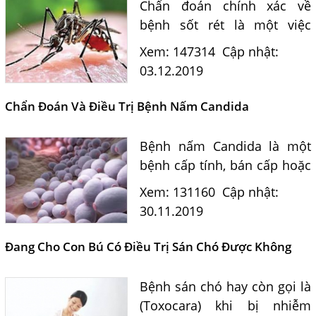
Chẩn đoán chính xác về
bệnh sốt rét là một việc
quan trọng vì giúp phát hiện
Xem: 147314
Cập nhật:
bệnh sớm, chọn lựa thuốc
03.12.2019
sốt rét hiệu quả và ngăn
bệnh diễn tiến nặng dẫn...
Chẩn Đoán Và Điều Trị Bệnh Nấm Candida
Bệnh nấm Candida là một
bệnh cấp tính, bán cấp hoặc
Một Số Điều Cần Biết Về Ký Sinh Trùng Demodex Trên Da
mạn tính do nấm men thuộc
Người
Xem: 131160
Cập nhật:
giống Candida, hầu hết
30.11.2019
Nguyên Nhân Và Tác Hại Của Bệnh Giun Chỉ Bạch Huyết
thường là Candida
Chẩn Đoán Và Điều Trị Bệnh Echinococcus
albicans....
Đang Cho Con Bú Có Điều Trị Sán Chó Được Không
Những Điều Cần Biết Về Giun Hình Ống
Bệnh sán chó hay còn gọi là
Chẩn Đoán Và Điều Trị Bệnh Amip Ở Não
(Toxocara) khi bị nhiễm
Bệnh Sán Chó Dấu Hiệu Nhận Biết Và Thời Gian Trị Bệnh