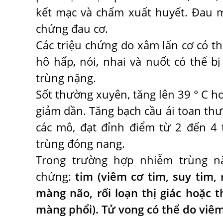
kết mạc và chấm xuất huyết. Đau m
chứng đau cơ.
Các triệu chứng do xâm lấn cơ có th
hô hấp, nói, nhai và nuốt có thể b
trùng nặng.
Sốt thường xuyên, tăng lên 39 ° C ho
giảm dần. Tăng bạch cầu ái toan th
các mô, đạt đỉnh điểm từ 2 đến 4
trùng đóng nang.
Trong trường hợp nhiễm trùng nặ
chứng:
tim (viêm cơ tim, suy tim, 
màng não, rối loạn thị giác hoặc t
màng phổi). Tử vong có thể do viê