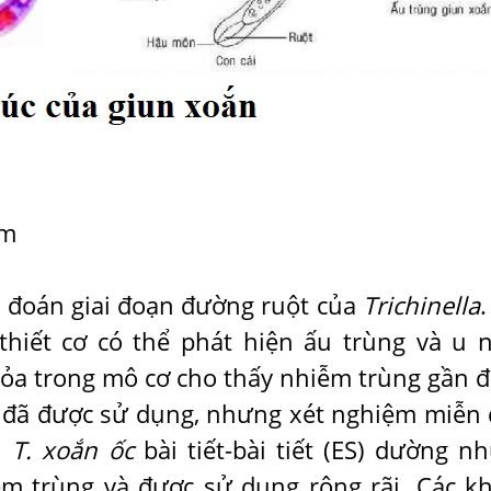
ym
 đoán giai đoạn đường ruột của
Trichinella
.
thiết cơ có thể phát hiện ấu trùng và u 
tỏa trong mô cơ cho thấy nhiễm trùng gần đ
 đã được sử dụng, nhưng xét nghiệm miễn 
n
T. xoắn ốc
bài tiết-bài tiết (ES) dường nh
m trùng và được sử dụng rộng rãi. Các k