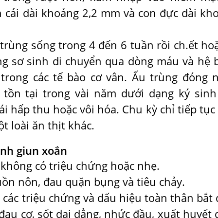
n cái dài khoảng 2,2 mm và con đực dài kh
trùng sống trong 4 đến 6 tuần rồi ch.ết hoặ
trùng sơ sinh di chuyển qua dòng máu và hệ 
 trong các tế bào cơ vân. Ấu trùng đóng 
tồn tại trong vài năm dưới dạng ký sinh
ái hấp thu hoặc vôi hóa. Chu kỳ chỉ tiếp tục
t loài ăn thịt khác.
ệnh giun xoắn
không có triệu chứng hoặc nhẹ.
buồn nôn, đau quặn bụng và tiêu chảy.
các triệu chứng và dấu hiệu toàn thân bắt 
au cơ, sốt dai dẳng, nhức đầu, xuất huyết 