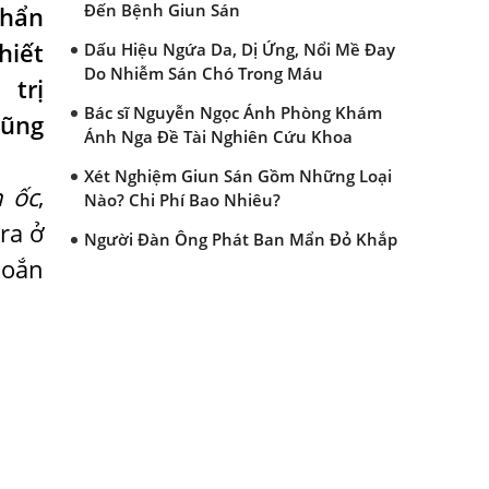
Đến Bệnh Giun Sán
Chẩn
hiết
Dấu Hiệu Ngứa Da, Dị Ứng, Nổi Mề Đay
Do Nhiễm Sán Chó Trong Máu
trị
Bác sĩ Nguyễn Ngọc Ánh Phòng Khám
cũng
Ánh Nga Đề Tài Nghiên Cứu Khoa
Xét Nghiệm Giun Sán Gồm Những Loại
n ốc
,
Nào? Chi Phí Bao Nhiêu?
ra ở
Người Đàn Ông Phát Ban Mẩn Đỏ Khắp
xoắn
Người, Sau Ba Tháng Mới Tìm Ra Nguyên
Nhân
Đau Mắt Đỏ, Nguyên Nhân Và Cách Điều
Trị
HÀ NỘI – PHÁT BAN MẨN ĐỎ KHẮP
NGƯỜI, ĐI KHÁM PHÁT HIỆN NHIỄM KÝ
SINH TRÙNG
Ăn hải sản sống, coi chừng nhiễm giun