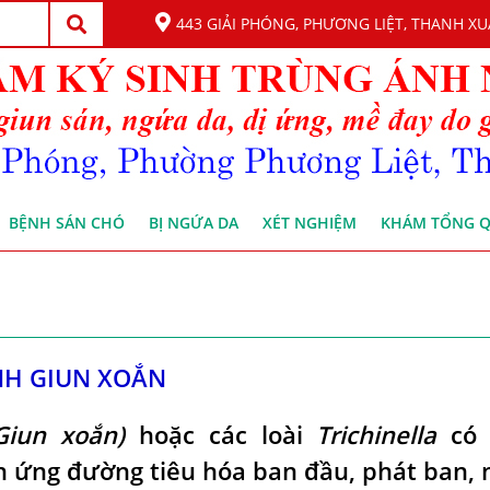
443 GIẢI PHÓNG, PHƯƠNG LIỆT, THANH XU
BỆNH SÁN CHÓ
BỊ NGỨA DA
XÉT NGHIỆM
KHÁM TỔNG 
NH GIUN XOẮN
(Giun xoắn)
hoặc các loài
Trichinella
có 
h ứng đường tiêu hóa ban đầu, phát ban,