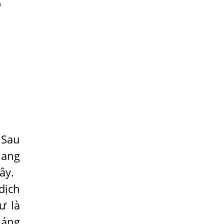
SÁN XƠ MÍT
Cách nhận biết trẻ bị nhiễm giun sán
dành cho ba mẹ
Cảnh báo những loại giun sán thường
gặp ở trẻ em, cha mẹ cần đặc biệt quan
tâm
THANH NIÊN 19 TUỔI CHẾT VÌ BỆNH SÁN
CHÓ
Nổi mề đay do sán chó là gì và chữa trị
bằng cách nào?
 Sau
MÙA KHÔ KÝ SINH TRÙNG SỐT RÉT ẨN
nang
NÁU TRONG MÁU
ây.
Rận mu - Cách phát hiện và đề phòng
dịch
Bệnh ký sinh trùng lây qua đường thực
ư là
phẩm
háng
Muốn Trị Dứt Điểm Nhiễm Ký Sinh Trùng