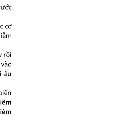
Lý Do Tại Sao Bệnh Sán Chó Lại Gây
rước
Ngứa Kéo Dài?
Những Điều Cần Biết Về Bệnh Ngứa Da
c cơ
Do Giun Đũa Chó Mèo
hiễm
Cách Nhận Biết Nổi Mẩn Đỏ Ngứa Do
Nhiễm Giun Sán
Ngứa Da Nổi Mề Đay Có Phải Do Nhiễm
 rồi
Giun Sán Không?
 vào
Dấu Hiệu Nhận Biết Sán Lên Não
i ấu
NHỮNG ĐIỀU CẦN BIẾT VỀ GIUN ĐŨA,
LÀM THẾ NÀO ĐỂ BIẾT ĐÃ MẮC GIUN
biến
ĐŨA
viêm
Tại Sao Trẻ Em Mắc Giun Kim Lại Ngứa
Hậu Môn, Khám Trị Ở Đâu?
viêm
Bằng Cách Nào Sán Dây Chó
Echinococcus Có Thể “Đột Nhập” Vào Tới