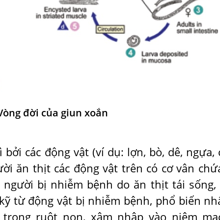
Vòng đời của giun xoắn
 bởi các động vật (ví dụ: lợn, bò, dê, ngựa, 
ời ăn thịt các động vật trên có cơ vân chứ
 người bị nhiễm bệnh do ăn thịt tái sống,
kỹ từ động vật bị nhiễm bệnh, phổ biến nhấ
ển trong ruột non, xâm nhập vào niêm mạ