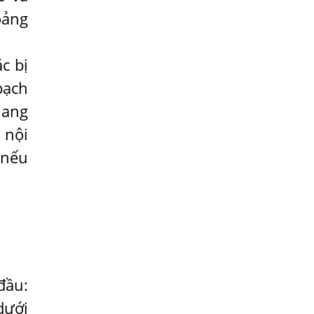
Viêm Da Dị Ứng Kéo Dài Tôi Chỉ Mong
oảng
Tìm Được Nguyên Nhân Để Chữa Trị.
Mẩn Ngứa Da Do Giun Sán Cách Phát
c bị
Hiện Nhiễm Sán Trong Máu Gây Ngứa
bạch
BỆNH DO SÁN LÁ LỚN Ở GAN
nang
Thuốc Điều Trị Giun Đũa Chó Tại Phòng
 nội
Khám Chuyên Khoa Ký Sinh Trùng
 nếu
Có Nên Quá Lo Lắng Khi Bị Nhiễm Bệnh
Sán Chó Mèo Toxocara?
Sán chó Những Dấu Hiệu Của Bệnh Sán
Chó Chớ Nên Xem Thường
Bệnh Sán Chó Mèo Ở Người Có Trị Khỏi
Hoàn Toàn Được Không?
Nếu Bị Giun Đũa Chó Mèo Điều Trị Ở
đầu:
Đâu Bao Lâu Thì Khỏi?
dưới