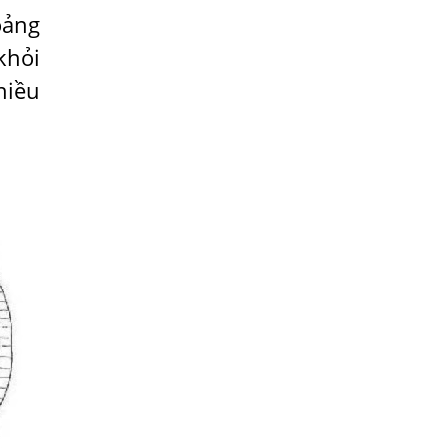
Phổi Người Bệnh?
oảng
Bị Ngứa Da Do Giun Sán Dấu Hiệu Nhận
khỏi
Biết Và Thời Gian Điều Trị
hiều
Mắt Bị Mờ Do Giun Sán Dấu Hiệu Nhận
Biết Và Thời Gian Điều Trị
Điều Trị Bệnh Sán Chó Tại Phòng Khám
Bệnh Giun Sán Ánh Nga
Sán Chó Có Lây Không?
KHI NÀO CẦN LÀM XÉT NGHIỆM KÝ SINH
TRÙNG
BIẾN CHỨNG NGUY HIỂM NHẤT CỦA NỔI
MỀ ĐAY KÉO DÀI LÀ GÌ?
SÁN LÁ GAN CÓ NGUY HIỂM CHO NGƯỜI
?
NHỮNG DẤU HIỆU BẠN ĐÃ BỊ NHIỄM