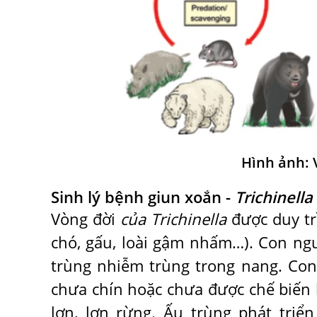
Hình ảnh: 
Sinh lý bệnh giun xoắn -
Trichinella
Vòng đời
của Trichinella
được duy trì
chó, gấu, loài gậm nhấm…). Con ngư
trùng nhiễm trùng trong nang. Con
chưa chín hoặc chưa được chế biến 
lợn, lợn rừng. Ấu trùng phát tri