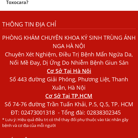
Toxocara?
Những điều cần biết về bệnh giun đũa chó mèo
THÔNG TIN ĐỊA CHỈ
Bệnh Chàm Và Những Yếu Tố Liên Quan Đến Bệnh Giun
Sán
PHÒNG KHÁM CHUYÊN KHOA KÝ SINH TRÙNG ÁNH
Dấu Hiệu Ngứa Da, Dị Ứng, Nổi Mề Đay Do Nhiễm Sán
NGA HÀ NỘI
Chó Trong Máu
Chuyên Xét Nghiệm, Điều Trị Bệnh Mẩn Ngứa Da,
Bác sĩ Nguyễn Ngọc Ánh Phòng Khám Ánh Nga Đề Tài
Nổi Mề Đay, Dị Ứng Do Nhiễm Bệnh Giun Sán
Nghiên Cứu Khoa
Cơ Sở Tại Hà Nội
Xét Nghiệm Giun Sán Gồm Những Loại Nào? Chi Phí Bao
Số 443 đường Giải Phóng, Phương Liệt, Thanh
Nhiêu?
Xuân, Hà Nội
Cơ Sở Tại TP.HCM
Người Đàn Ông Phát Ban Mẩn Đỏ Khắp Người, Sau Ba
Tháng Mới Tìm Ra Nguyên Nhân
Số 74-76 đường Trần Tuấn Khải, P.5, Q.5, TP. HCM
ĐT:
02473001318
- Tổng đài: 02838302345
Đau Mắt Đỏ, Nguyên Nhân Và Cách Điều Trị
* Lưu ý: Hiệu quả điều trị có thể thay đổi phụ thuộc vào tác nhân gây
HÀ NỘI – PHÁT BAN MẨN ĐỎ KHẮP NGƯỜI, ĐI KHÁM
bệnh và cơ địa của mỗi người
PHÁT HIỆN NHIỄM KÝ SINH TRÙNG