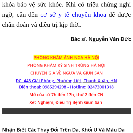
khóa bảo vệ sức khỏe. Khi có triệu chứng nghi
ngờ, cần đến
cơ sở y tế chuyên khoa
để được
chẩn đoán và điều trị kịp thời.
Bác sĩ. Nguyễn Văn Đức
PHÒNG KHÁM ÁNH NGA HÀ NỘI
PHÒNG KHÁM
KÝ SINH TRÙNG HÀ NỘI
CHUYÊN GIA VỀ NGỨA VÀ GIUN SÁN
ĐC: 443 Giải Phóng,
Phương Liệt, Thanh Xuân, HN
Điện thoại: 0985294298 - Hotline:
02473001318
Mở của từ 7h đến 17h, thứ 2 đến CN
Xét Nghiệm, Điều Trị Bệnh Giun Sán
Nhận Biết Các Thay Đổi Trên Da, Khối U Và Màu Da