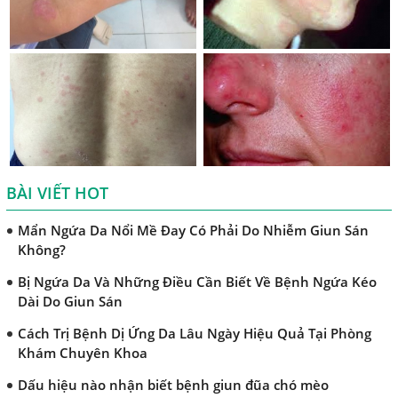
Bệnh Sán Chó Dấu Hiệu Nhận Biết Và Thời Gian Trị Bệnh
Sán Chó
Trị Bệnh Sán Chó Có Khỏi Bệnh Ngứa Da Không?
TRIỆU CHỨNG GIUN SÁN CHÓ MÈO
Khi Trẻ Bị Dị Ứng Da Cần Làm Xét Nghiệm Gì Tìm Nguyên
Nhân Dị Ứng Da
BÀI VIẾT HOT
Điều trị bệnh sán lá gan ở đâu?
Mẩn Ngứa Da Nổi Mề Đay Có Phải Do Nhiễm Giun Sán
Không?
Bị Ngứa Da Và Những Điều Cần Biết Về Bệnh Ngứa Kéo
Dài Do Giun Sán
Cách Trị Bệnh Dị Ứng Da Lâu Ngày Hiệu Quả Tại Phòng
Khám Chuyên Khoa
Dấu hiệu nào nhận biết bệnh giun đũa chó mèo