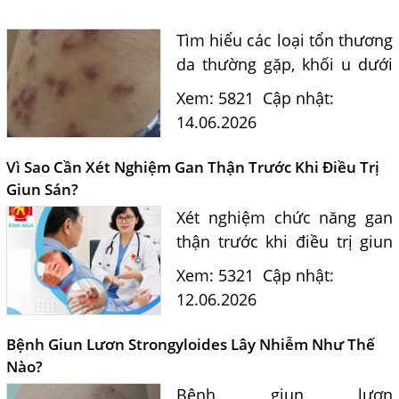
Tìm hiểu các loại tổn thương
da thường gặp, khối u dưới
da và những thay đổi màu
Xem: 5821
Cập nhật:
sắc bất thường trên da như
14.06.2026
đỏ, tím, xạm đen, cam hoặc
xanh. Bạn cần nhận...
Vì Sao Cần Xét Nghiệm Gan Thận Trước Khi Điều Trị
Giun Sán?
Xét nghiệm chức năng gan
thận trước khi điều trị giun
sán giúp đánh giá sức khỏe,
Xem: 5321
Cập nhật:
hạn chế biến chứng do
12.06.2026
thuốc và nâng cao hiệu quả
điều trị ký sinh trùng...
Bệnh Giun Lươn Strongyloides Lây Nhiễm Như Thế
Nào?
Bệnh giun lươn