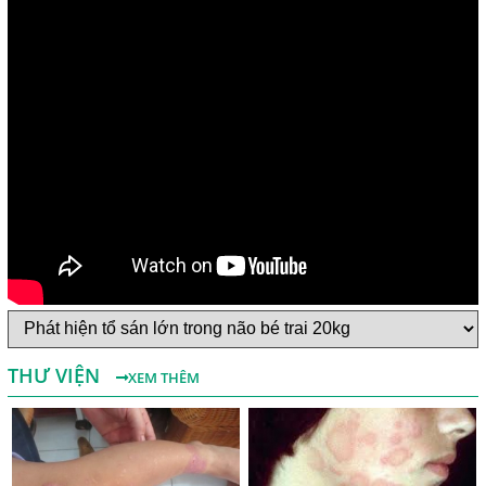
Một Số Điều Cần Biết Về Ký Sinh Trùng Demodex Trên Da
Người
Nguyên Nhân Và Tác Hại Của Bệnh Giun Chỉ Bạch Huyết
THƯ VIỆN
XEM THÊM
Chẩn Đoán Và Điều Trị Bệnh Echinococcus
Những Điều Cần Biết Về Giun Hình Ống
Chẩn Đoán Và Điều Trị Bệnh Amip Ở Não