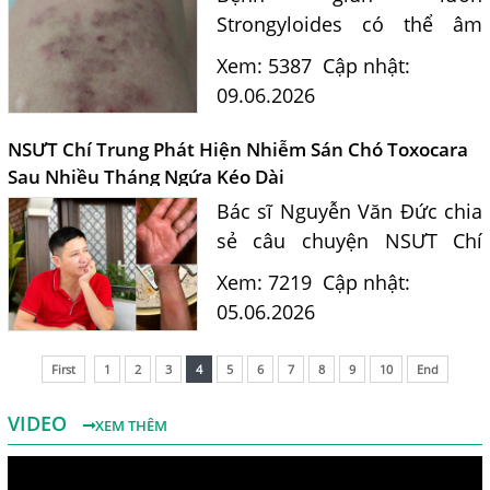
Strongyloides có thể âm
thầm tồn tại nhiều năm
Xem: 5387
Cập nhật:
trong cơ thể gây ngứa da,
09.06.2026
đau bụng, rối loạn tiêu hóa.
Tìm hiểu con đường lây
NSƯT Chí Trung Phát Hiện Nhiễm Sán Chó Toxocara
nhiễm, triệu chứng...
Sau Nhiều Tháng Ngứa Kéo Dài
Bác sĩ Nguyễn Văn Đức chia
sẻ câu chuyện NSƯT Chí
Trung phát hiện nhiễm sán
Xem: 7219
Cập nhật:
chó Toxocara sau hơn 6
05.06.2026
tháng ngứa nổi mẩn kéo dài
và hướng điều trị hiệu quả.
First
1
2
3
4
5
6
7
8
9
10
End
...
VIDEO
XEM THÊM