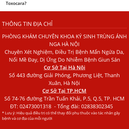
Toxocara?
Những điều cần biết về bệnh giun đũa chó mèo
THÔNG TIN ĐỊA CHỈ
Bệnh Chàm Và Những Yếu Tố Liên Quan Đến Bệnh Giun
Sán
PHÒNG KHÁM CHUYÊN KHOA KÝ SINH TRÙNG ÁNH
Dấu Hiệu Ngứa Da, Dị Ứng, Nổi Mề Đay Do Nhiễm Sán
NGA HÀ NỘI
Chó Trong Máu
Chuyên Xét Nghiệm, Điều Trị Bệnh Mẩn Ngứa Da,
Bác sĩ Nguyễn Ngọc Ánh Phòng Khám Ánh Nga Đề Tài
Nổi Mề Đay, Dị Ứng Do Nhiễm Bệnh Giun Sán
Nghiên Cứu Khoa
Cơ Sở Tại Hà Nội
Xét Nghiệm Giun Sán Gồm Những Loại Nào? Chi Phí Bao
Số 443 đường Giải Phóng, Phương Liệt, Thanh
Nhiêu?
Xuân, Hà Nội
Cơ Sở Tại TP.HCM
Người Đàn Ông Phát Ban Mẩn Đỏ Khắp Người, Sau Ba
Tháng Mới Tìm Ra Nguyên Nhân
Số 74-76 đường Trần Tuấn Khải, P.5, Q.5, TP. HCM
ĐT:
02473001318
- Tổng đài: 02838302345
Đau Mắt Đỏ, Nguyên Nhân Và Cách Điều Trị
* Lưu ý: Hiệu quả điều trị có thể thay đổi phụ thuộc vào tác nhân gây
HÀ NỘI – PHÁT BAN MẨN ĐỎ KHẮP NGƯỜI, ĐI KHÁM
bệnh và cơ địa của mỗi người
PHÁT HIỆN NHIỄM KÝ SINH TRÙNG