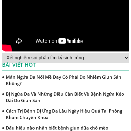
Chẩn Đoán Và Điều Trị Bệnh Amip Ở Não
Bệnh Sán Chó Dấu Hiệu Nhận Biết Và Thời Gian Trị Bệnh
Sán Chó
Trị Bệnh Sán Chó Có Khỏi Bệnh Ngứa Da Không?
TRIỆU CHỨNG GIUN SÁN CHÓ MÈO
Khi Trẻ Bị Dị Ứng Da Cần Làm Xét Nghiệm Gì Tìm Nguyên
Nhân Dị Ứng Da
BÀI VIẾT HOT
Điều trị bệnh sán lá gan ở đâu?
Mẩn Ngứa Da Nổi Mề Đay Có Phải Do Nhiễm Giun Sán
Không?
Bị Ngứa Da Và Những Điều Cần Biết Về Bệnh Ngứa Kéo
Dài Do Giun Sán
Cách Trị Bệnh Dị Ứng Da Lâu Ngày Hiệu Quả Tại Phòng
Khám Chuyên Khoa
Dấu hiệu nào nhận biết bệnh giun đũa chó mèo