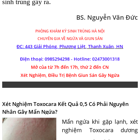
sinh trùng gây ra.
BS. Nguyễn Văn Đức
PHÒNG KHÁM
KÝ SINH TRÙNG HÀ NỘI
CHUYÊN GIA VỀ NGỨA VÀ GIUN SÁN
ĐC: 443 Giải Phóng,
Phương Liệt, Thanh Xuân, HN
Điện thoại: 0985294298 - Hotline:
02473001318
Mở của từ 7h đến 17h, thứ 2 đến CN
Xét Nghiệm, Điều Trị Bệnh Giun Sán Gây Ngứa
Xét Nghiệm Toxocara Kết Quả 0,5 Có Phải Nguyên
Nhân Gây Mẩn Ngứa?
Mẩn ngứa khi gặp lạnh, xét
nghiệm Toxocara dương
tính 0,5 có phải nguyên