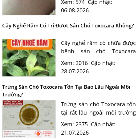
Xem: 574
Cập nhật:
nhân? Tiến sĩ Bác sĩ Nguyễn
06.08.2026
Hằng Lan tư vấn triệu chứng,
điều trị và phòng ngừa sán...
Cây Nghể Răm Có Trị Được Sán Chó Toxocara Không?
Cây nghể răm có chữa được
bệnh sán chó Toxocara
không? Tiến sĩ Bác sĩ
Xem: 2016
Cập nhật:
Nguyễn Hằng Lan giải đáp
28.07.2026
dựa trên bằng chứng khoa
học và hướng dẫn điều trị
Trứng Sán Chó Toxocara Tồn Tại Bao Lâu Ngoài Môi
của...
Trường?
Trứng sán chó Toxocara tồn
tại rất lâu ngoài môi trường
và là nguồn lây nhiễm nguy
Xem: 2375
Cập nhật:
hiểm cho con người. Tiến sĩ
21.07.2026
Bác sĩ Nguyễn Hằng Lan tư