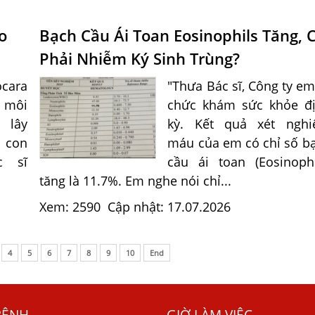
o
Bạch Cầu Ái Toan Eosinophils Tăng, 
Phải Nhiễm Ký Sinh Trùng?
cara
"Thưa Bác sĩ, Công ty em
i môi
chức khám sức khỏe đ
 lây
kỳ. Kết quả xét ngh
 con
máu của em có chỉ số b
c sĩ
cầu ái toan (Eosinophi
tăng là 11.7%. Em nghe nói chỉ...
Xem: 2590
Cập nhật: 17.07.2026
4
5
6
7
8
9
10
End