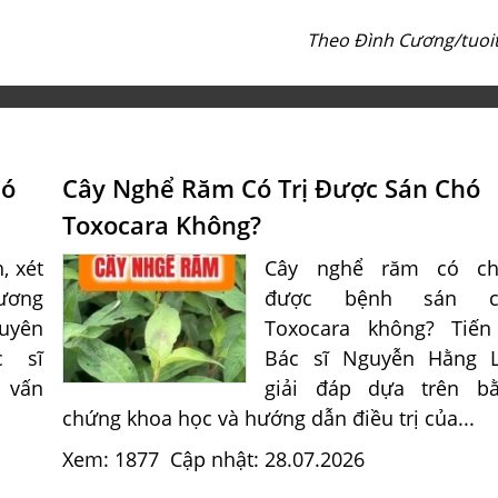
Theo Đình Cương/
tuoi
Có
Cây Nghể Răm Có Trị Được Sán Chó
Toxocara Không?
, xét
Cây nghể răm có ch
ương
được bệnh sán c
uyên
Toxocara không? Tiến
c sĩ
Bác sĩ Nguyễn Hằng 
 vấn
giải đáp dựa trên b
chứng khoa học và hướng dẫn điều trị của...
Xem: 1877
Cập nhật: 28.07.2026