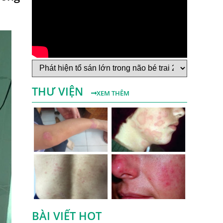
Bệnh Sán Chó Dấu Hiệu Nhận Biết Và
Thời Gian Trị Bệnh Sán Chó
Trị Bệnh Sán Chó Có Khỏi Bệnh Ngứa Da
Không?
TRIỆU CHỨNG GIUN SÁN CHÓ MÈO
THƯ VIỆN
Khi Trẻ Bị Dị Ứng Da Cần Làm Xét
XEM THÊM
Nghiệm Gì Tìm Nguyên Nhân Dị Ứng Da
Điều trị bệnh sán lá gan ở đâu?
Mẩn Ngứa Da Nổi Mề Đay Có Phải Do
Nhiễm Giun Sán Không?
Bị Ngứa Da Và Những Điều Cần Biết Về
Bệnh Ngứa Kéo Dài Do Giun Sán
Cách Trị Bệnh Dị Ứng Da Lâu Ngày Hiệu
Quả Tại Phòng Khám Chuyên Khoa
BÀI VIẾT HOT