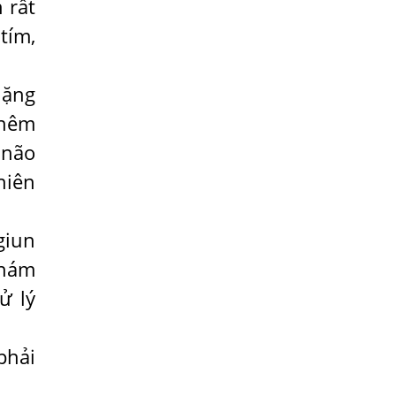
 rất
Có Nên Quá Lo Lắng Khi Bị Ngứa Kéo
tím,
Dài Do Nhiễm Giun Đũa Chó Mèo?
TÔI KHÔNG NGỜ ĐẾN MÌNH CŨNG BỊ
nặng
NHIỄM SÁN CHÓ
thêm
Viêm Da Dị Ứng Kéo Dài Tôi Chỉ Mong
 não
Tìm Được Nguyên Nhân Để Chữa Trị.
niên
Mẩn Ngứa Da Do Giun Sán Cách Phát
Hiện Nhiễm Sán Trong Máu Gây Ngứa
BỆNH DO SÁN LÁ LỚN Ở GAN
giun
khám
Thuốc Điều Trị Giun Đũa Chó Tại Phòng
Khám Chuyên Khoa Ký Sinh Trùng
ử lý
Có Nên Quá Lo Lắng Khi Bị Nhiễm Bệnh
Sán Chó Mèo Toxocara?
phải
Sán chó Những Dấu Hiệu Của Bệnh Sán
Chó Chớ Nên Xem Thường