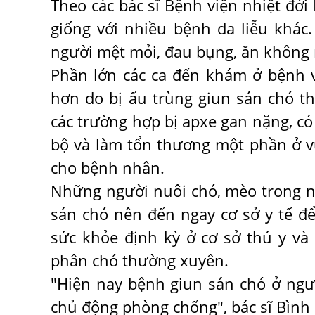
Theo các bác sĩ Bệnh viện nhiệt đới
giống với nhiều bệnh da liễu khác
người mệt mỏi, đau bụng, ăn không n
Phần lớn các ca đến khám ở bệnh v
hơn do bị ấu trùng giun sán chó t
các trường hợp bị apxe gan nặng, c
bộ và làm tổn thương một phần ở v
cho bệnh nhân.
Những người nuôi chó, mèo trong n
sán chó nên đến ngay cơ sở y tế 
sức khỏe định kỳ ở cơ sở thú y và 
phân chó thường xuyên.
"Hiện nay bệnh giun sán chó ở ngư
chủ động phòng chống", bác sĩ Bình