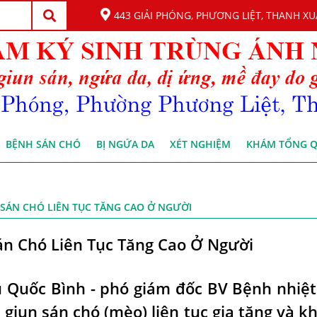
443 GIẢI PHÓNG, PHƯƠNG LIỆT, THANH XU
BỆNH SÁN CHÓ
BỊ NGỨA DA
XÉT NGHIỆM
KHÁM TỔNG 
 SÁN CHÓ LIÊN TỤC TĂNG CAO Ở NGƯỜI
n Chó Liên Tục Tăng Cao Ở Người
ũ Quốc Bình - phó giám đốc BV Bệnh nhiệt
 giun sán chó (mèo) liên tục gia tăng và k