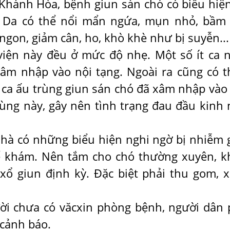
 Khánh Hòa, bệnh giun sán chó có biểu hiện
. Da có thể nổi mẩn ngứa, mụn nhỏ, bầm 
gon, giảm cân, ho, khò khè như bị suyễn...
iện này đều ở mức độ nhẹ. Một số ít ca 
hâm nhập vào nội tạng. Ngoài ra cũng có 
ó ca ấu trùng giun sán chó đã xâm nhập vào
ùng này, gây nên tình trạng đau đầu kinh 
hà có những biểu hiện nghi ngờ bị nhiễm 
để khám. Nên tắm cho chó thường xuyên, 
xổ giun định kỳ. Đặc biệt phải thu gom, x
ời chưa có văcxin phòng bệnh, người dân 
 cảnh báo.