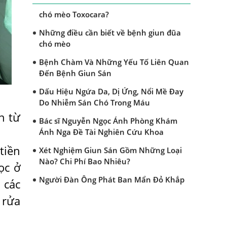
Dấu hiệu nào nhận biết bệnh giun đũa
chó mèo Toxocara?
Những điều cần biết về bệnh giun đũa
chó mèo
Bệnh Chàm Và Những Yếu Tố Liên Quan
Đến Bệnh Giun Sán
Dấu Hiệu Ngứa Da, Dị Ứng, Nổi Mề Đay
Do Nhiễm Sán Chó Trong Máu
h từ
Bác sĩ Nguyễn Ngọc Ánh Phòng Khám
Ánh Nga Đề Tài Nghiên Cứu Khoa
tiền
Xét Nghiệm Giun Sán Gồm Những Loại
Nào? Chi Phí Bao Nhiêu?
ọc ở
Người Đàn Ông Phát Ban Mẩn Đỏ Khắp
 các
Người, Sau Ba Tháng Mới Tìm Ra Nguyên
 rửa
Nhân
Đau Mắt Đỏ, Nguyên Nhân Và Cách Điều