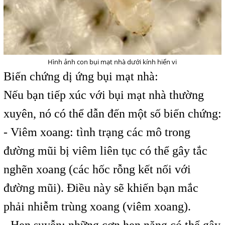
Hình ảnh con bụi mạt nhà dưới kính hiển vi
Biến chứng dị ứng bụi mạt nhà:
Nếu bạn tiếp xúc với bụi mạt nhà thường
xuyên, nó có thể dẫn đến một số biến chứng:
- Viêm xoang: tình trạng các mô trong
đường mũi bị viêm liên tục có thể gây tắc
nghẽn xoang (các hốc rỗng kết nối với
đường mũi). Điều này sẽ khiến bạn mắc
phải nhiễm trùng xoang (viêm xoang).
- Hen suyễn: những cơn hen nặng có thể gây