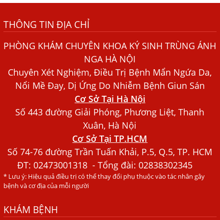
Những điều cần biết về bệnh giun đũa chó mèo
THÔNG TIN ĐỊA CHỈ
Bệnh Chàm Và Những Yếu Tố Liên Quan Đến Bệnh Giun
Sán
PHÒNG KHÁM CHUYÊN KHOA KÝ SINH TRÙNG ÁNH
Dấu Hiệu Ngứa Da, Dị Ứng, Nổi Mề Đay Do Nhiễm Sán
NGA HÀ NỘI
Chó Trong Máu
Chuyên Xét Nghiệm, Điều Trị Bệnh Mẩn Ngứa Da,
Bác sĩ Nguyễn Ngọc Ánh Phòng Khám Ánh Nga Đề Tài
Nổi Mề Đay, Dị Ứng Do Nhiễm Bệnh Giun Sán
Nghiên Cứu Khoa
Cơ Sở Tại Hà Nội
Xét Nghiệm Giun Sán Gồm Những Loại Nào? Chi Phí Bao
Số 443 đường Giải Phóng, Phương Liệt, Thanh
Nhiêu?
Xuân, Hà Nội
Cơ Sở Tại TP.HCM
Người Đàn Ông Phát Ban Mẩn Đỏ Khắp Người, Sau Ba
Tháng Mới Tìm Ra Nguyên Nhân
Số 74-76 đường Trần Tuấn Khải, P.5, Q.5, TP. HCM
ĐT:
02473001318
- Tổng đài: 02838302345
Đau Mắt Đỏ, Nguyên Nhân Và Cách Điều Trị
* Lưu ý: Hiệu quả điều trị có thể thay đổi phụ thuộc vào tác nhân gây
HÀ NỘI – PHÁT BAN MẨN ĐỎ KHẮP NGƯỜI, ĐI KHÁM
bệnh và cơ địa của mỗi người
PHÁT HIỆN NHIỄM KÝ SINH TRÙNG
KHÁM BỆNH
Ăn hải sản sống, coi chừng nhiễm giun sán