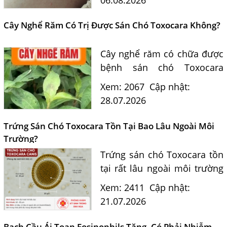
Hằng Lan tư vấn triệu chứng,
điều trị và phòng ngừa sán...
Cây Nghể Răm Có Trị Được Sán Chó Toxocara Không?
Cây nghể răm có chữa được
bệnh sán chó Toxocara
không? Tiến sĩ Bác sĩ
Xem: 2067
Cập nhật:
Nguyễn Hằng Lan giải đáp
28.07.2026
dựa trên bằng chứng khoa
học và hướng dẫn điều trị
Trứng Sán Chó Toxocara Tồn Tại Bao Lâu Ngoài Môi
của...
Trường?
Trứng sán chó Toxocara tồn
tại rất lâu ngoài môi trường
và là nguồn lây nhiễm nguy
Xem: 2411
Cập nhật:
hiểm cho con người. Tiến sĩ
21.07.2026
Bác sĩ Nguyễn Hằng Lan tư
vấn cách nhận biết...
Bạch Cầu Ái Toan Eosinophils Tăng, Có Phải Nhiễm