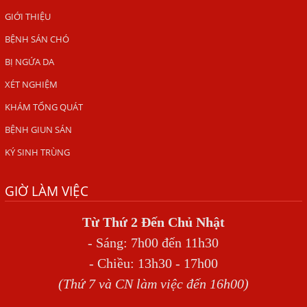
TỔNG QUAN VỀ KÉM HẤP THU THỨC ĂN
GIỚI THIỆU
BỆNH SÁN CHÓ
HÀ NỘI – NHIỄM BA LOẠI KÝ SINH TRÙNG DO THÓI QUEN
ĂN MỘT MÓN ĂN SÁNG
BỊ NGỨA DA
ẤU TRÙNG SÁN CHÓ DI CHUYỂN QUA DA GÂY NGỨA
XÉT NGHIỆM
VIÊM DA ĐỒNG TIỀN
KHÁM TỔNG QUÁT
Tại sao khám bệnh viện da liễu nhiều năm không hết
BỆNH GIUN SÁN
ngứa?
KÝ SINH TRÙNG
Địa Chỉ Chữa Bệnh Giun Sán Chó Uy Tín Tại Hà Nội
GIỜ LÀM VIỆC
SÁN TRONG NÃO GÂY RA CÁC TRIỆU CHỨNG NHƯ TÂM
THẦN
Từ Thứ 2 Đến Chủ Nhật
BỆNH GIUN XOẮN
- Sáng: 7h00 đến 11h30
Địa Chỉ Điều Trị Bệnh Sán Dây Uy Tín Tại Hà Nội
- Chiều: 13h30 - 17h00
TỔNG QUAN VỀ NHIỄM GIUN LƯƠN
(Thứ 7 và CN làm việc đến 16h00)