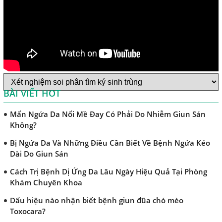
Bệnh Sán Chó Dấu Hiệu Nhận Biết Và Thời Gian Trị Bệnh
Sán Chó
Trị Bệnh Sán Chó Có Khỏi Bệnh Ngứa Da Không?
TRIỆU CHỨNG GIUN SÁN CHÓ MÈO
Khi Trẻ Bị Dị Ứng Da Cần Làm Xét Nghiệm Gì Tìm Nguyên
Nhân Dị Ứng Da
BÀI VIẾT HOT
Điều trị bệnh sán lá gan ở đâu?
Mẩn Ngứa Da Nổi Mề Đay Có Phải Do Nhiễm Giun Sán
Không?
Bị Ngứa Da Và Những Điều Cần Biết Về Bệnh Ngứa Kéo
Dài Do Giun Sán
Cách Trị Bệnh Dị Ứng Da Lâu Ngày Hiệu Quả Tại Phòng
Khám Chuyên Khoa
Dấu hiệu nào nhận biết bệnh giun đũa chó mèo
Toxocara?