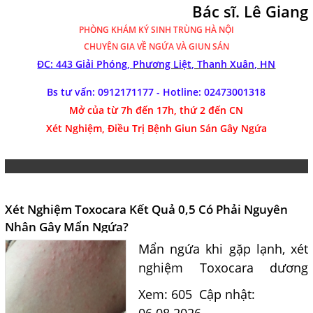
Bác sĩ. Lê Giang
PHÒNG KHÁM
KÝ SINH TRÙNG HÀ NỘI
CHUYÊN GIA VỀ NGỨA VÀ GIUN SÁN
ĐC: 443 Giải Phóng,
Phương Liệt, Thanh Xuân, HN
Bs tư vấn: 0912171177 - Hotline:
02473001318
Mở của từ 7h đến 17h, thứ 2 đến CN
Xét Nghiệm, Điều Trị Bệnh Giun Sán Gây Ngứa
Xét Nghiệm Toxocara Kết Quả 0,5 Có Phải Nguyên
Nhân Gây Mẩn Ngứa?
Mẩn ngứa khi gặp lạnh, xét
nghiệm Toxocara dương
tính 0,5 có phải nguyên
Xem: 605
Cập nhật:
nhân? Tiến sĩ Bác sĩ Nguyễn
06.08.2026