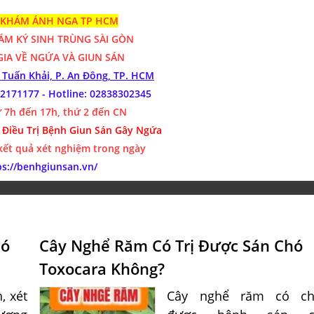
KHÁM ÁNH NGA TP HCM
HÁM
KÝ SINH TRÙNG SÀI GÒN
IA VỀ NGỨA VÀ GIUN SÁN
n Tuấn Khải, P. An Đông, TP. HCM
912171177
- Hotline:
02838302345
 7h đến 17h, thứ 2 đến CN
 Điều Trị Bệnh Giun Sán Gây Ngứa
 kết quả xét nghiệm trong ngày
ps://benhgiunsan.vn/
Có
Cây Nghể Răm Có Trị Được Sán Chó
Toxocara Không?
, xét
Cây nghể răm có ch