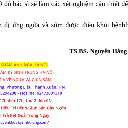
 đó bác sĩ sẽ làm các xét nghiệm cần thiết để
 dị ứng ngứa và sớm được điều khỏi bệnh
,
TS BS. Nguyễn Hằng
KHÁM ÁNH NGA HÀ NỘI
HÁM
KÝ SINH TRÙNG HÀ NỘI
IA VỀ NGỨA VÀ GIUN SÁN
óng,
Phương Liệt, Thanh Xuân, HN
85294298
- Hotline:
02
473001318
 7h đến 17h, thứ 2 đến CN
 Điều Trị Bệnh Giun Sán Gây Ngứa
n Trả Kết Quả Trong Ngày
chuyenkhoakysinhtrung.com/