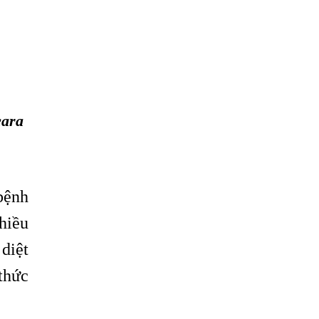
Lý Do Tại Sao Bệnh Sán Chó Lại Gây
Ngứa Kéo Dài?
Những Điều Cần Biết Về Bệnh Ngứa Da
Do Giun Đũa Chó Mèo
Cách Nhận Biết Nổi Mẩn Đỏ Ngứa Do
Nhiễm Giun Sán
cara
Ngứa Da Nổi Mề Đay Có Phải Do Nhiễm
Giun Sán Không?
Dấu Hiệu Nhận Biết Sán Lên Não
bệnh
NHỮNG ĐIỀU CẦN BIẾT VỀ GIUN ĐŨA,
LÀM THẾ NÀO ĐỂ BIẾT ĐÃ MẮC GIUN
hiều
ĐŨA
 diệt
Tại Sao Trẻ Em Mắc Giun Kim Lại Ngứa
Hậu Môn, Khám Trị Ở Đâu?
 thức
Bằng Cách Nào Sán Dây Chó
Echinococcus Có Thể “Đột Nhập” Vào Tới