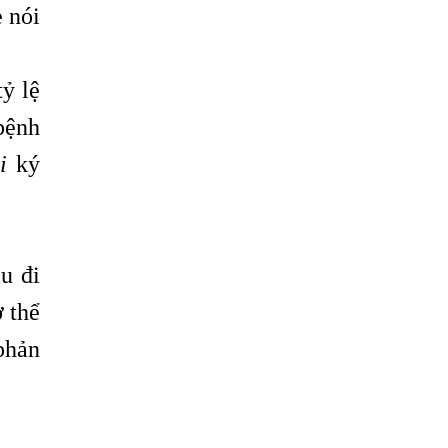
sán
 nói
TỔNG QUAN VỀ KÉM HẤP THU THỨC ĂN
HÀ NỘI – NHIỄM BA LOẠI KÝ SINH
ỷ lệ
TRÙNG DO THÓI QUEN ĂN MỘT MÓN ĂN
bệnh
SÁNG
i
ký
ẤU TRÙNG SÁN CHÓ DI CHUYỂN QUA DA
GÂY NGỨA
VIÊM DA ĐỒNG TIỀN
Tại sao khám bệnh viện da liễu nhiều
u đi
năm không hết ngứa?
ơ thể
Địa Chỉ Chữa Bệnh Giun Sán Chó Uy Tín
Tại Hà Nội
phản
SÁN TRONG NÃO GÂY RA CÁC TRIỆU
CHỨNG NHƯ TÂM THẦN
BỆNH GIUN XOẮN