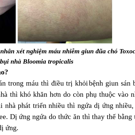
h nhân xét nghiệm máu nhiễm giun đũa chó Toxo
bụi nhà Bloomia tropicalis
ào?
n trong máu thì điều trị khỏi
bệnh giun sán 
,
nhà thì khó khăn hơn do còn phụ thuộc vào n
i nhà phát triển nhiều thì ngứa dị ứng nhiều,
ree. Dị ứng ngứa do thức ăn thì thay thế bằng
dị ứng.