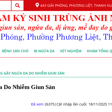
443 GIẢI PHÓNG, PHƯƠNG LIỆT, THANH XU
BỆNH SÁN CHÓ
BỊ NGỨA DA
XÉT NGHIỆM
KHÁM TỔNG 
G GÂY NGỨA DA DO NHIỄM GIUN SÁN
a Do Nhiễm Giun Sán
Đã xem
26375|Cật nhập lần cuối: 18/11/2025 11