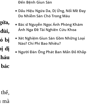
Đến Bệnh Giun Sán
Dấu Hiệu Ngứa Da, Dị Ứng, Nổi Mề Đay
Do Nhiễm Sán Chó Trong Máu
gứa,
Bác sĩ Nguyễn Ngọc Ánh Phòng Khám
Ánh Nga Đề Tài Nghiên Cứu Khoa
đùi,
Xét Nghiệm Giun Sán Gồm Những Loại
ó bị
Nào? Chi Phí Bao Nhiêu?
ị dị
Người Đàn Ông Phát Ban Mẩn Đỏ Khắp
Cháu
Người, Sau Ba Tháng Mới Tìm Ra Nguyên
Nhân
 bác
Đau Mắt Đỏ, Nguyên Nhân Và Cách Điều
Trị
HÀ NỘI – PHÁT BAN MẨN ĐỎ KHẮP
NGƯỜI, ĐI KHÁM PHÁT HIỆN NHIỄM KÝ
 thể,
SINH TRÙNG
ụ mà
Ăn hải sản sống, coi chừng nhiễm giun