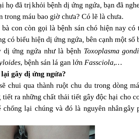
i họ đã trị
khỏi bệnh dị ứng ngứa, bạn đã nghe
,
n trong máu bao giờ chưa? Có lẽ là chưa.
à con còn gọi là bệnh sán chó hiện nay có t
ng có biểu hiện dị ứng ngứa, bên cạnh một số 
ây dị ứng ngứa như là bệnh
Toxoplasma gondi
yloides,
bệnh sán lá gan lớn
Fassciola,…
 lại gây dị ứng ngứa?
 sẽ chui qua thành ruột chu du trong dòng má
tiết ra những chất thải tiết gây độc hại cho c
để chống lại chúng và đó là nguyên nhân
gây 
,