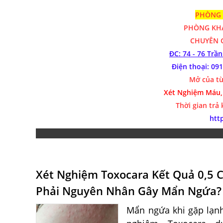
PHÒNG 
PHÒNG K
CHUYÊN G
ĐC: 74 - 76 Trầ
Điện thoại: 0
Mở của từ
Xét Nghiệm Máu,
Thời gian trả
htt
Xét Nghiệm Toxocara Kết Quả 0,5 
Phải Nguyên Nhân Gây Mẩn Ngứa?
Mẩn ngứa khi gặp lạnh