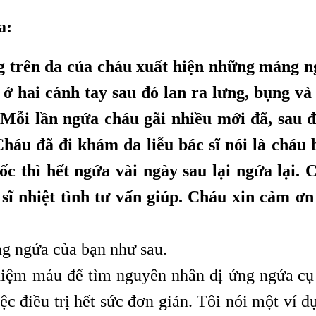
a:
g trên da của cháu xuất hiện những mảng n
ở hai cánh tay sau đó lan ra lưng, bụng và 
 Mỗi lần ngứa cháu gãi nhiều mới đã, sau đ
Cháu đã đi khám da liễu bác sĩ nói là cháu b
ốc thì hết ngứa vài ngày sau lại ngứa lại. 
sĩ nhiệt tình tư vấn giúp. Cháu xin cảm ơn
ng ngứa của bạn như sau.
hiệm máu để tìm nguyên nhân dị ứng ngứa
cụ
:
ệc điều trị
hết sức đơn giản. Tôi nói một ví d
i