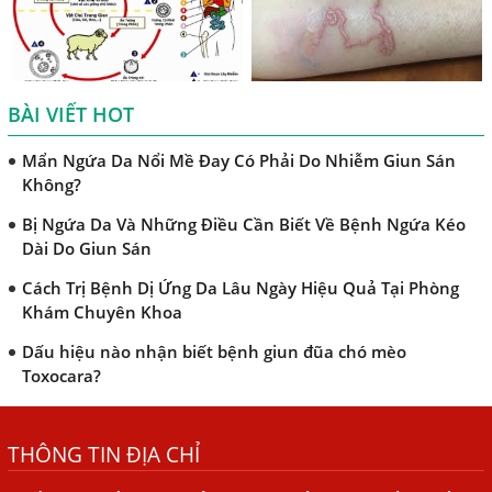
TRIỆU CHỨNG GIUN SÁN CHÓ MÈO
Khi Trẻ Bị Dị Ứng Da Cần Làm Xét Nghiệm Gì Tìm Nguyên
Nhân Dị Ứng Da
BÀI VIẾT HOT
Điều trị bệnh sán lá gan ở đâu?
Mẩn Ngứa Da Nổi Mề Đay Có Phải Do Nhiễm Giun Sán
Không?
Bị Ngứa Da Và Những Điều Cần Biết Về Bệnh Ngứa Kéo
Dài Do Giun Sán
Cách Trị Bệnh Dị Ứng Da Lâu Ngày Hiệu Quả Tại Phòng
Khám Chuyên Khoa
Dấu hiệu nào nhận biết bệnh giun đũa chó mèo
Toxocara?
Những điều cần biết về bệnh giun đũa chó mèo
THÔNG TIN ĐỊA CHỈ
Bệnh Chàm Và Những Yếu Tố Liên Quan Đến Bệnh Giun
Sán