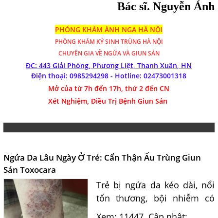
Bác sĩ. Nguyễn Ánh
PHÒNG KHÁM ÁNH NGA HÀ NỘI
PHÒNG KHÁM
KÝ SINH TRÙNG HÀ NỘI
CHUYÊN GIA VỀ NGỨA VÀ GIUN SÁN
ĐC: 443 Giải Phóng,
Phương Liệt, Thanh Xuân, HN
Điện thoại: 0985294298 - Hotline:
02473001318
Mở của từ 7h đến 17h, thứ 2 đến CN
Xét Nghiệm, Điều Trị Bệnh Giun Sán
Ngứa Da Lâu Ngày Ở Trẻ: Cẩn Thận Ấu Trùng Giun
Sán Toxocara
Trẻ bị ngứa da kéo dài, nổi
tổn thương, bội nhiễm có
thể liên quan ấu trùng giun
Xem: 11447
Cập nhật: