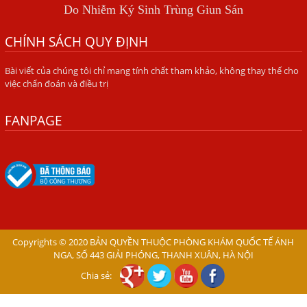
Do Nhiễm Ký Sinh Trùng Giun Sán
BÍ QUYẾT GIÚP ĐƯỜNG RUỘT KHỎE LẠI
CHÍNH SÁCH QUY ĐỊNH
Trị Bệnh Hôi Miệng Do Nhiễm Ký Sinh Trùng Giun Sán
Bài viết của chúng tôi chỉ mang tính chất tham khảo, không thay thế cho
Có Nên Quá Lo Lắng Khi Bị Ngứa Kéo Dài Do Nhiễm Giun
việc chẩn đoán và điều trị
Đũa Chó Mèo?
TÔI KHÔNG NGỜ ĐẾN MÌNH CŨNG BỊ NHIỄM SÁN CHÓ
FANPAGE
Viêm Da Dị Ứng Kéo Dài Tôi Chỉ Mong Tìm Được Nguyên
Nhân Để Chữa Trị.
Mẩn Ngứa Da Do Giun Sán Cách Phát Hiện Nhiễm Sán
Trong Máu Gây Ngứa
BỆNH DO SÁN LÁ LỚN Ở GAN
Thuốc Điều Trị Giun Đũa Chó Tại Phòng Khám Chuyên
Copyrights © 2020 BẢN QUYỀN THUỘC PHÒNG KHÁM QUỐC TẾ ÁNH
Khoa Ký Sinh Trùng
NGA, SỐ 443 GIẢI PHÓNG, THANH XUÂN, HÀ NỘI
Chia sẻ:
Có Nên Quá Lo Lắng Khi Bị Nhiễm Bệnh Sán Chó Mèo
Toxocara?