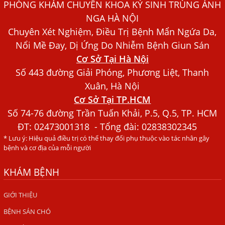
PHÒNG KHÁM CHUYÊN KHOA KÝ SINH TRÙNG ÁNH
Dấu Hiệu Ngứa Da, Dị Ứng, Nổi Mề Đay Do Nhiễm Sán
NGA HÀ NỘI
Chó Trong Máu
Chuyên Xét Nghiệm, Điều Trị Bệnh Mẩn Ngứa Da,
Bác sĩ Nguyễn Ngọc Ánh Phòng Khám Ánh Nga Đề Tài
Nổi Mề Đay, Dị Ứng Do Nhiễm Bệnh Giun Sán
Nghiên Cứu Khoa
Cơ Sở Tại Hà Nội
Xét Nghiệm Giun Sán Gồm Những Loại Nào? Chi Phí Bao
Số 443 đường Giải Phóng, Phương Liệt, Thanh
Nhiêu?
Xuân, Hà Nội
Cơ Sở Tại TP.HCM
Người Đàn Ông Phát Ban Mẩn Đỏ Khắp Người, Sau Ba
Tháng Mới Tìm Ra Nguyên Nhân
Số 74-76 đường Trần Tuấn Khải, P.5, Q.5, TP. HCM
ĐT:
02473001318
- Tổng đài: 02838302345
Đau Mắt Đỏ, Nguyên Nhân Và Cách Điều Trị
* Lưu ý: Hiệu quả điều trị có thể thay đổi phụ thuộc vào tác nhân gây
HÀ NỘI – PHÁT BAN MẨN ĐỎ KHẮP NGƯỜI, ĐI KHÁM
bệnh và cơ địa của mỗi người
PHÁT HIỆN NHIỄM KÝ SINH TRÙNG
KHÁM BỆNH
Ăn hải sản sống, coi chừng nhiễm giun sán
TỔNG QUAN VỀ KÉM HẤP THU THỨC ĂN
GIỚI THIỆU
BỆNH SÁN CHÓ
HÀ NỘI – NHIỄM BA LOẠI KÝ SINH TRÙNG DO THÓI QUEN
ĂN MỘT MÓN ĂN SÁNG