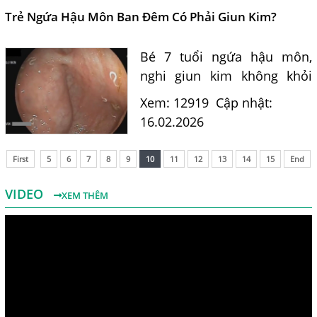
hướng điều trị hiệu quả tại
Trẻ Ngứa Hậu Môn Ban Đêm Có Phải Giun Kim?
cơ...
Bé 7 tuổi ngứa hậu môn,
nghi giun kim không khỏi
sau tẩy giun? Tiến sĩ Bác sĩ
Xem: 12919
Cập nhật:
Nguyễn Hằng Lan tư vấn
16.02.2026
nguyên nhân, cách điều trị
và phòng lây nhiễm hiệu
First
5
6
7
8
9
10
11
12
13
14
15
End
quả.
VIDEO
XEM THÊM