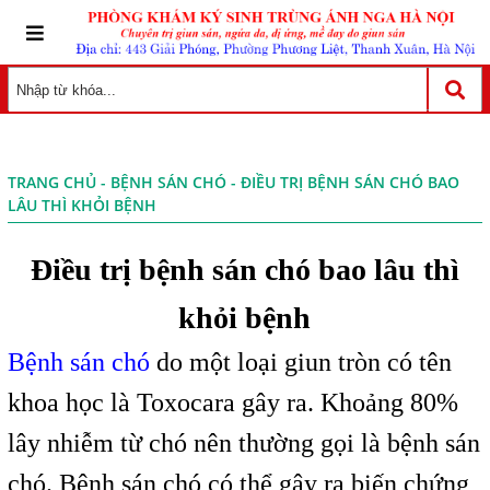
TRANG CHỦ
-
BỆNH SÁN CHÓ
- ĐIỀU TRỊ BỆNH SÁN CHÓ BAO
LÂU THÌ KHỎI BỆNH
Điều trị bệnh sán chó bao lâu thì
khỏi bệnh
Bệnh sán chó
do một loại giun tròn có tên
khoa học là Toxocara gây ra. Khoảng 80%
lây nhiễm từ chó nên thường gọi là bệnh sán
chó. Bệnh sán chó có thể gây ra biến chứng