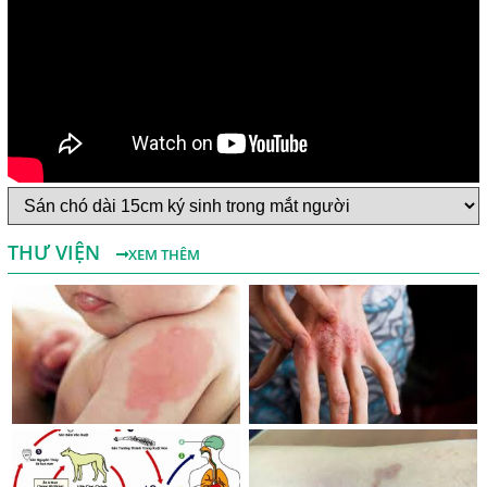
Một Số Điều Cần Biết Về Ký Sinh Trùng Demodex Trên Da
Người
Nguyên Nhân Và Tác Hại Của Bệnh Giun Chỉ Bạch Huyết
THƯ VIỆN
XEM THÊM
Chẩn Đoán Và Điều Trị Bệnh Echinococcus
Những Điều Cần Biết Về Giun Hình Ống
Chẩn Đoán Và Điều Trị Bệnh Amip Ở Não
Bệnh Sán Chó Dấu Hiệu Nhận Biết Và Thời Gian Trị Bệnh
Sán Chó
Trị Bệnh Sán Chó Có Khỏi Bệnh Ngứa Da Không?