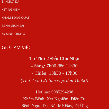
BỊ NGỨA DA
ẤU TRÙNG SÁN CHÓ DI CHUYỂN QUA DA GÂY NGỨA
XÉT NGHIỆM
VIÊM DA ĐỒNG TIỀN
KHÁM TỔNG QUÁT
Tại sao khám bệnh viện da liễu nhiều năm không hết
BỆNH GIUN SÁN
ngứa?
KÝ SINH TRÙNG
Địa Chỉ Chữa Bệnh Giun Sán Chó Uy Tín Tại Hà Nội
GIỜ LÀM VIỆC
SÁN TRONG NÃO GÂY RA CÁC TRIỆU CHỨNG NHƯ TÂM
THẦN
Từ Thứ 2 Đến Chủ Nhật
BỆNH GIUN XOẮN
- Sáng: 7h00 đến 11h30
Địa Chỉ Điều Trị Bệnh Sán Dây Uy Tín Tại Hà Nội
- Chiều: 13h30 - 17h00
TỔNG QUAN VỀ NHIỄM GIUN LƯƠN
(Thứ 7 và CN làm việc đến 16h00)
Bị Ngứa Nổi Mẩn Toàn Thân Do Giun Sán, Người Phụ Nữ
Hotline: 0985294298
Đầu Hàng Vì Trị Nhiều Lần Không Khỏi
Khám Bệnh, Xét Nghiệm, Điều Trị
NHIỄM TRÙNG NÃO DO AMIP, VIÊM MÀNG NÃO DO AMIP
Bệnh Ngứa Da, Nổi Mề Đay, Dị Ứng
NGUYÊN PHÁT