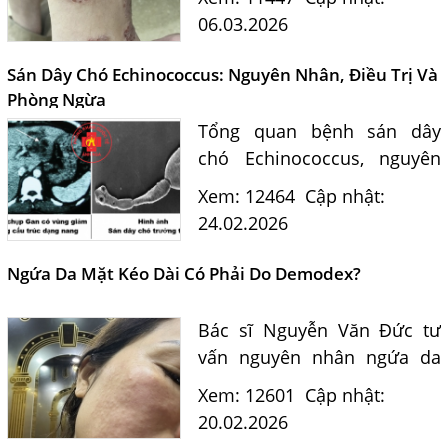
đũa chó mèo Toxocara. Bác
06.03.2026
sĩ tư vấn nguyên nhân, cách
xét nghiệm và phòng ngừa...
Sán Dây Chó Echinococcus: Nguyên Nhân, Điều Trị Và
Phòng Ngừa
Tổng quan bệnh sán dây
chó Echinococcus, nguyên
nhân lây nhiễm, cách điều
Xem: 12464
Cập nhật:
trị hiệu quả tại Phòng khám
24.02.2026
Ký sinh trùng Ánh Nga và
hướng dẫn phòng ngừa an
Ngứa Da Mặt Kéo Dài Có Phải Do Demodex?
toàn cho gia...
Bác sĩ Nguyễn Văn Đức tư
vấn nguyên nhân ngứa da
mặt kéo dài nghi do
Xem: 12601
Cập nhật:
Demodex, con đường lây
20.02.2026
nhiễm kể cả từ thú cưng, và