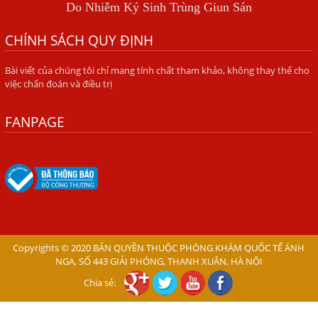
Do Nhiễm Ký Sinh Trùng Giun Sán
BÍ QUYẾT GIÚP ĐƯỜNG RUỘT KHỎE LẠI
CHÍNH SÁCH QUY ĐỊNH
Trị Bệnh Hôi Miệng Do Nhiễm Ký Sinh Trùng Giun Sán
Bài viết của chúng tôi chỉ mang tính chất tham khảo, không thay thế cho
Có Nên Quá Lo Lắng Khi Bị Ngứa Kéo Dài Do Nhiễm Giun
việc chẩn đoán và điều trị
Đũa Chó Mèo?
TÔI KHÔNG NGỜ ĐẾN MÌNH CŨNG BỊ NHIỄM SÁN CHÓ
FANPAGE
Viêm Da Dị Ứng Kéo Dài Tôi Chỉ Mong Tìm Được Nguyên
Nhân Để Chữa Trị.
Mẩn Ngứa Da Do Giun Sán Cách Phát Hiện Nhiễm Sán
Trong Máu Gây Ngứa
BỆNH DO SÁN LÁ LỚN Ở GAN
Thuốc Điều Trị Giun Đũa Chó Tại Phòng Khám Chuyên
Copyrights © 2020 BẢN QUYỀN THUỘC PHÒNG KHÁM QUỐC TẾ ÁNH
Khoa Ký Sinh Trùng
NGA, SỐ 443 GIẢI PHÓNG, THANH XUÂN, HÀ NỘI
Chia sẻ:
Có Nên Quá Lo Lắng Khi Bị Nhiễm Bệnh Sán Chó Mèo
Toxocara?