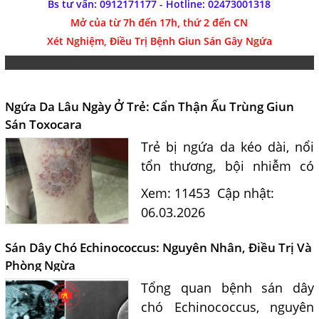
Bs tư vấn: 0912171177 - Hotline:
02473001318
Mở của từ 7h đến 17h, thứ 2 đến CN
Xét Nghiệm, Điều Trị Bệnh Giun Sán Gây Ngứa
Ngứa Da Lâu Ngày Ở Trẻ: Cẩn Thận Ấu Trùng Giun
Sán Toxocara
Trẻ bị ngứa da kéo dài, nổi
tổn thương, bội nhiễm có
thể liên quan ấu trùng giun
Xem: 11453
Cập nhật:
đũa chó mèo Toxocara. Bác
06.03.2026
sĩ tư vấn nguyên nhân, cách
xét nghiệm và phòng ngừa...
Sán Dây Chó Echinococcus: Nguyên Nhân, Điều Trị Và
Phòng Ngừa
Tổng quan bệnh sán dây
chó Echinococcus, nguyên