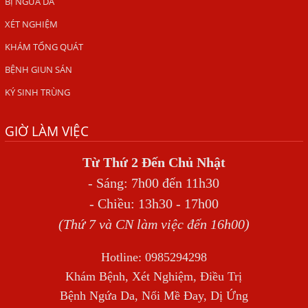
BỊ NGỨA DA
ẤU TRÙNG SÁN CHÓ DI CHUYỂN QUA DA GÂY NGỨA
XÉT NGHIỆM
VIÊM DA ĐỒNG TIỀN
KHÁM TỔNG QUÁT
Tại sao khám bệnh viện da liễu nhiều năm không hết
BỆNH GIUN SÁN
ngứa?
KÝ SINH TRÙNG
Địa Chỉ Chữa Bệnh Giun Sán Chó Uy Tín Tại Hà Nội
GIỜ LÀM VIỆC
SÁN TRONG NÃO GÂY RA CÁC TRIỆU CHỨNG NHƯ TÂM
THẦN
Từ Thứ 2 Đến Chủ Nhật
BỆNH GIUN XOẮN
- Sáng: 7h00 đến 11h30
Địa Chỉ Điều Trị Bệnh Sán Dây Uy Tín Tại Hà Nội
- Chiều: 13h30 - 17h00
TỔNG QUAN VỀ NHIỄM GIUN LƯƠN
(Thứ 7 và CN làm việc đến 16h00)
Bị Ngứa Nổi Mẩn Toàn Thân Do Giun Sán, Người Phụ Nữ
Hotline: 0985294298
Đầu Hàng Vì Trị Nhiều Lần Không Khỏi
Khám Bệnh, Xét Nghiệm, Điều Trị
NHIỄM TRÙNG NÃO DO AMIP, VIÊM MÀNG NÃO DO AMIP
Bệnh Ngứa Da, Nổi Mề Đay, Dị Ứng
NGUYÊN PHÁT