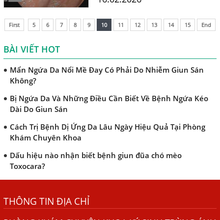
TRIỆU CHỨNG GIUN SÁN CHÓ MÈO
nguyên nhân, cách điều trị
và phòng lây nhiễm hiệu
Khi Trẻ Bị Dị Ứng Da Cần Làm Xét Nghiệm Gì Tìm Nguyên
First
5
6
7
8
9
10
11
12
13
14
15
End
quả.
Nhân Dị Ứng Da
BÀI VIẾT HOT
Điều trị bệnh sán lá gan ở đâu?
Mẩn Ngứa Da Nổi Mề Đay Có Phải Do Nhiễm Giun Sán
Không?
Bị Ngứa Da Và Những Điều Cần Biết Về Bệnh Ngứa Kéo
Dài Do Giun Sán
Cách Trị Bệnh Dị Ứng Da Lâu Ngày Hiệu Quả Tại Phòng
Khám Chuyên Khoa
Dấu hiệu nào nhận biết bệnh giun đũa chó mèo
Toxocara?
Những điều cần biết về bệnh giun đũa chó mèo
THÔNG TIN ĐỊA CHỈ
Bệnh Chàm Và Những Yếu Tố Liên Quan Đến Bệnh Giun
Sán