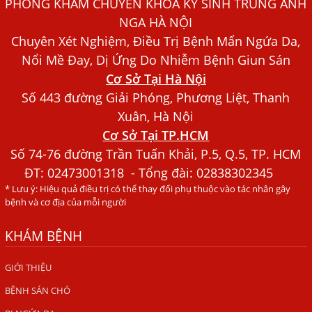
PHÒNG KHÁM CHUYÊN KHOA KÝ SINH TRÙNG ÁNH
Dấu Hiệu Ngứa Da, Dị Ứng, Nổi Mề Đay Do Nhiễm Sán
NGA HÀ NỘI
Chó Trong Máu
Chuyên Xét Nghiệm, Điều Trị Bệnh Mẩn Ngứa Da,
Bác sĩ Nguyễn Ngọc Ánh Phòng Khám Ánh Nga Đề Tài
Nổi Mề Đay, Dị Ứng Do Nhiễm Bệnh Giun Sán
Nghiên Cứu Khoa
Cơ Sở Tại Hà Nội
Xét Nghiệm Giun Sán Gồm Những Loại Nào? Chi Phí Bao
Số 443 đường Giải Phóng, Phương Liệt, Thanh
Nhiêu?
Xuân, Hà Nội
Cơ Sở Tại TP.HCM
Người Đàn Ông Phát Ban Mẩn Đỏ Khắp Người, Sau Ba
Tháng Mới Tìm Ra Nguyên Nhân
Số 74-76 đường Trần Tuấn Khải, P.5, Q.5, TP. HCM
ĐT:
02473001318
- Tổng đài: 02838302345
Đau Mắt Đỏ, Nguyên Nhân Và Cách Điều Trị
* Lưu ý: Hiệu quả điều trị có thể thay đổi phụ thuộc vào tác nhân gây
HÀ NỘI – PHÁT BAN MẨN ĐỎ KHẮP NGƯỜI, ĐI KHÁM
bệnh và cơ địa của mỗi người
PHÁT HIỆN NHIỄM KÝ SINH TRÙNG
KHÁM BỆNH
Ăn hải sản sống, coi chừng nhiễm giun sán
TỔNG QUAN VỀ KÉM HẤP THU THỨC ĂN
GIỚI THIỆU
BỆNH SÁN CHÓ
HÀ NỘI – NHIỄM BA LOẠI KÝ SINH TRÙNG DO THÓI QUEN
ĂN MỘT MÓN ĂN SÁNG