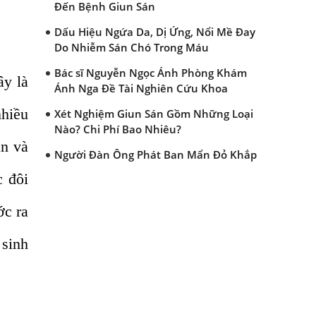
Đến Bệnh Giun Sán
Dấu Hiệu Ngứa Da, Dị Ứng, Nổi Mề Đay
Do Nhiễm Sán Chó Trong Máu
Bác sĩ Nguyễn Ngọc Ánh Phòng Khám
ây là
Ánh Nga Đề Tài Nghiên Cứu Khoa
nhiều
Xét Nghiệm Giun Sán Gồm Những Loại
Nào? Chi Phí Bao Nhiêu?
ắn và
Người Đàn Ông Phát Ban Mẩn Đỏ Khắp
Người, Sau Ba Tháng Mới Tìm Ra Nguyên
c đôi
Nhân
ớc ra
Đau Mắt Đỏ, Nguyên Nhân Và Cách Điều
Trị
 sinh
HÀ NỘI – PHÁT BAN MẨN ĐỎ KHẮP
NGƯỜI, ĐI KHÁM PHÁT HIỆN NHIỄM KÝ
SINH TRÙNG
Ăn hải sản sống, coi chừng nhiễm giun