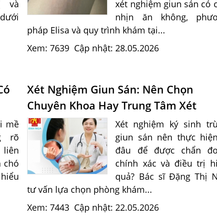
ị và
xét nghiệm giun sán có 
 dưới
nhịn ăn không, phư
pháp Elisa và quy trình khám tại...
Xem: 7639
Cập nhật: 28.05.2026
Có
Xét Nghiệm Giun Sán: Nên Chọn
Chuyên Khoa Hay Trung Tâm Xét
Nghiệm?
ổi mề
Xét nghiệm ký sinh tr
g rõ
giun sán nên thực hiệ
liên
đâu để được chẩn đ
n chó
chính xác và điều trị h
hiểu
quả? Bác sĩ Đặng Thị 
tư vấn lựa chọn phòng khám...
Xem: 7443
Cập nhật: 22.05.2026