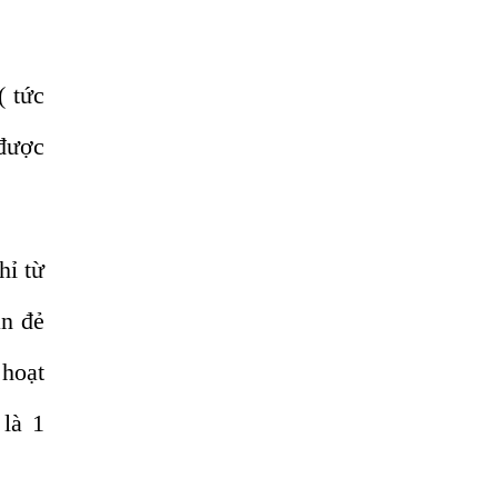
Địa Chỉ Điều Trị Bệnh Sán Dây Uy Tín Tại
Hà Nội
TỔNG QUAN VỀ NHIỄM GIUN LƯƠN
( tức
Bị Ngứa Nổi Mẩn Toàn Thân Do Giun
 được
Sán, Người Phụ Nữ Đầu Hàng Vì Trị
Nhiều Lần Không Khỏi
NHIỄM TRÙNG NÃO DO AMIP, VIÊM
MÀNG NÃO DO AMIP NGUYÊN PHÁT
hỉ từ
BÍ QUYẾT GIÚP ĐƯỜNG RUỘT KHỎE LẠI
ần đẻ
Trị Bệnh Hôi Miệng Do Nhiễm Ký Sinh
Trùng Giun Sán
 hoạt
Có Nên Quá Lo Lắng Khi Bị Ngứa Kéo
Dài Do Nhiễm Giun Đũa Chó Mèo?
 là 1
TÔI KHÔNG NGỜ ĐẾN MÌNH CŨNG BỊ
NHIỄM SÁN CHÓ