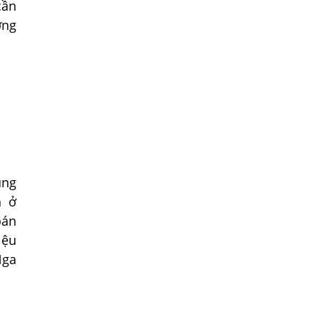
SÁN XƠ MÍT
cần
ơng
Cách nhận biết trẻ bị nhiễm giun sán
dành cho ba mẹ
Cảnh báo những loại giun sán thường
gặp ở trẻ em, cha mẹ cần đặc biệt quan
tâm
THANH NIÊN 19 TUỔI CHẾT VÌ BỆNH SÁN
CHÓ
Nổi mề đay do sán chó là gì và chữa trị
ùng
bằng cách nào?
n ở
MÙA KHÔ KÝ SINH TRÙNG SỐT RÉT ẨN
oán
NÁU TRONG MÁU
iệu
Rận mu - Cách phát hiện và đề phòng
Nga
Bệnh ký sinh trùng lây qua đường thực
phẩm
Muốn Trị Dứt Điểm Nhiễm Ký Sinh Trùng