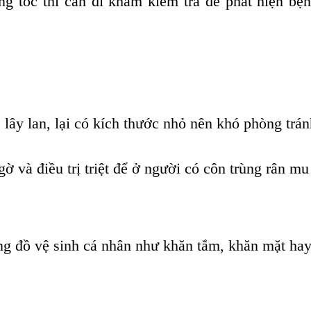
g tóc thì cần đi khám kiểm tra để phát hiện bệ
 lây lan, lại có kích thước nhỏ nên khó phòng trán
ờ và điều trị triệt để ở người có côn trùng rân mu
ng đồ vệ sinh cá nhân như khăn tắm, khăn mặt ha