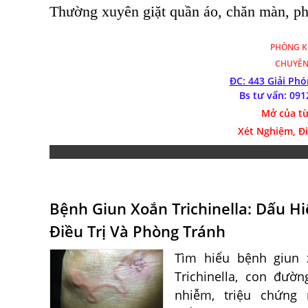
Thường xuyên giặt quần áo, chăn màn, phơ
PHÒNG 
CHUYÊN
ĐC: 443 Giải Ph
Bs tư vấn: 091
Mở của từ
Xét Nghiệm, Đ
Bệnh Giun Xoắn Trichinella: Dấu Hi
Điều Trị Và Phòng Tránh
Tìm hiểu bệnh giun 
Trichinella, con đườn
nhiễm, triệu chứng 