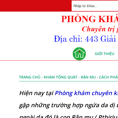
GIỚI THIỆU
TRANG CHỦ
-
KHÁM TỔNG QUÁT
- RẬN MU - CÁCH PHÁ
Hiện nay tại
Phòng khám chuyên kh
gặp những trường hợp ngứa da dị 
ngoài da đó là con Rận mu ( Pthirius