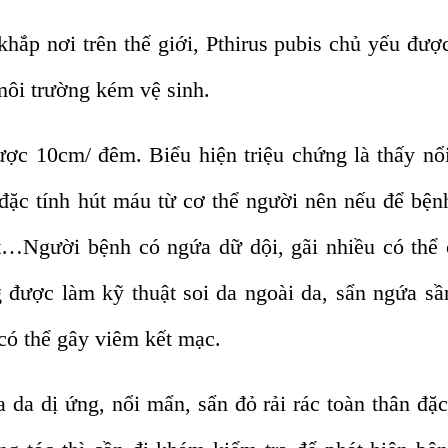
ắp nơi trên thế giới, Pthirus pubis chủ yếu đượ
môi trường kém vệ sinh.
ược 10cm/ đêm. Biểu hiện triệu chứng là thấy nổ
đặc tính hút máu từ cơ thể người nên nếu để bện
sắt…Người bệnh có ngứa dữ dội, gãi nhiều có thể
được làm kỹ thuật soi da ngoài da, sẩn ngứa sầ
 có thể gây viêm kết mạc.
da dị ứng, nổi mẩn, sẩn đỏ rải rác toàn thân đặc