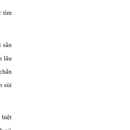
Viêm Da Dị Ứng Kéo Dài Tôi Chỉ Mong
Tìm Được Nguyên Nhân Để Chữa Trị.
c tìm
Mẩn Ngứa Da Do Giun Sán Cách Phát
Hiện Nhiễm Sán Trong Máu Gây Ngứa
BỆNH DO SÁN LÁ LỚN Ở GAN
i sần
Thuốc Điều Trị Giun Đũa Chó Tại Phòng
Khám Chuyên Khoa Ký Sinh Trùng
h lâu
Có Nên Quá Lo Lắng Khi Bị Nhiễm Bệnh
 chẩn
Sán Chó Mèo Toxocara?
Sán chó Những Dấu Hiệu Của Bệnh Sán
n sùi
Chó Chớ Nên Xem Thường
Bệnh Sán Chó Mèo Ở Người Có Trị Khỏi
Hoàn Toàn Được Không?
Nếu Bị Giun Đũa Chó Mèo Điều Trị Ở
 biệt
Đâu Bao Lâu Thì Khỏi?