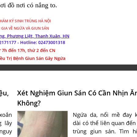
i đồ nơi có nắng to.
KHÁM
KÝ SINH TRÙNG HÀ NỘI
 GIA VỀ NGỨA VÀ GIUN SÁN
óng,
Phương Liệt, Thanh Xuân, HN
2171177 - Hotline:
02473001318
 7h đến 17h, thứ 2 đến CN
iều Trị Bệnh Giun Sán Gây Ngứa
ệu,
Xét Nghiệm Giun Sán Có Cần Nhịn Ă
Không?
xoắn
Ngứa da, nổi mề đay 
g lây
dài có thể liên quan đến
nguy
trùng giun sán. Tìm h