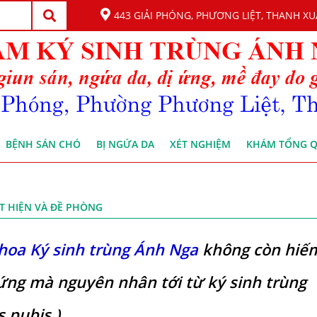
443 GIẢI PHÓNG, PHƯƠNG LIỆT, THANH XU
BỆNH SÁN CHÓ
BỊ NGỨA DA
XÉT NGHIỆM
KHÁM TỔNG 
T HIỆN VÀ ĐỀ PHÒNG
oa Ký sinh trùng Ánh Nga
không còn hiế
ứng mà nguyên nhân tới từ ký sinh trùng
 pubis ).