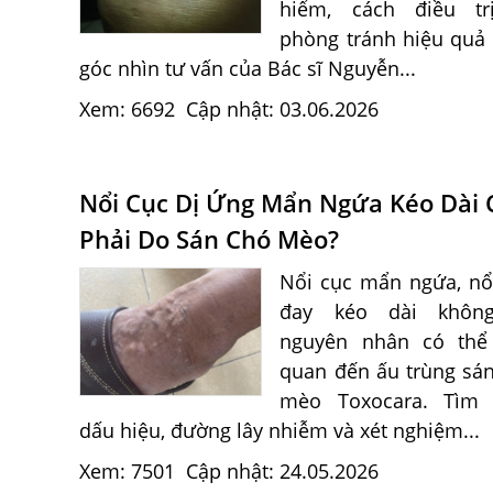
hiểm, cách điều tr
phòng tránh hiệu quả
góc nhìn tư vấn của Bác sĩ Nguyễn...
Xem: 6692
Cập nhật: 03.06.2026
Nổi Cục Dị Ứng Mẩn Ngứa Kéo Dài 
Phải Do Sán Chó Mèo?
Nổi cục mẩn ngứa, n
đay kéo dài khôn
nguyên nhân có thể 
quan đến ấu trùng sá
mèo Toxocara. Tìm 
dấu hiệu, đường lây nhiễm và xét nghiệm...
Xem: 7501
Cập nhật: 24.05.2026