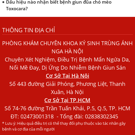
Dấu hiệu nào nhận biết bệnh giun đũa chó mèo
Toxocara?
Những điều cần biết về bệnh giun đũa chó mèo
THÔNG TIN ĐỊA CHỈ
Bệnh Chàm Và Những Yếu Tố Liên Quan Đến Bệnh Giun
Sán
PHÒNG KHÁM CHUYÊN KHOA KÝ SINH TRÙNG ÁNH
Dấu Hiệu Ngứa Da, Dị Ứng, Nổi Mề Đay Do Nhiễm Sán
NGA HÀ NỘI
Chó Trong Máu
Chuyên Xét Nghiệm, Điều Trị Bệnh Mẩn Ngứa Da,
Bác sĩ Nguyễn Ngọc Ánh Phòng Khám Ánh Nga Đề Tài
Nổi Mề Đay, Dị Ứng Do Nhiễm Bệnh Giun Sán
Nghiên Cứu Khoa
Cơ Sở Tại Hà Nội
Xét Nghiệm Giun Sán Gồm Những Loại Nào? Chi Phí Bao
Số 443 đường Giải Phóng, Phương Liệt, Thanh
Nhiêu?
Xuân, Hà Nội
Cơ Sở Tại TP.HCM
Người Đàn Ông Phát Ban Mẩn Đỏ Khắp Người, Sau Ba
Tháng Mới Tìm Ra Nguyên Nhân
Số 74-76 đường Trần Tuấn Khải, P.5, Q.5, TP. HCM
ĐT:
02473001318
- Tổng đài: 02838302345
Đau Mắt Đỏ, Nguyên Nhân Và Cách Điều Trị
* Lưu ý: Hiệu quả điều trị có thể thay đổi phụ thuộc vào tác nhân gây
HÀ NỘI – PHÁT BAN MẨN ĐỎ KHẮP NGƯỜI, ĐI KHÁM
bệnh và cơ địa của mỗi người