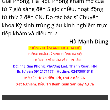
Giải Phóng, Hà Nội
. Phòng khám mở của
từ 7 giờ sáng đến 5 giờ chiều, hoạt động
từ thứ 2 đến CN. Do các bác sĩ Chuyên
khoa Ký sinh trùng giàu kinh nghiệm trực
tiếp khám và điều trị./.
Hà Mạnh Dũng
PHÒNG KHÁM ÁNH NGA HÀ NỘI
PHÒNG KHÁM
KÝ SINH TRÙNG HÀ NỘI
CHUYÊN GIA VỀ NGỨA VÀ GIUN SÁN
ĐC: 443 Giải Phóng,
Phương Liệt, Thanh Xuân, HN
Bs tư vấn 0912171177 - Hotline:
02473001318
Mở của từ 7h đến 17h, thứ 2 đến CN
Xét Nghiệm, Điều Trị Bệnh Giun Sán Gây Ngứa