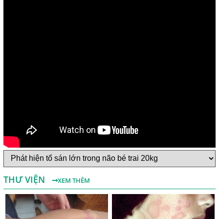
Một Số Điều Cần Biết Về Ký Sinh Trùng Demodex Trên Da
Người
Nguyên Nhân Và Tác Hại Của Bệnh Giun Chỉ Bạch Huyết
THƯ VIỆN
XEM THÊM
Chẩn Đoán Và Điều Trị Bệnh Echinococcus
Những Điều Cần Biết Về Giun Hình Ống