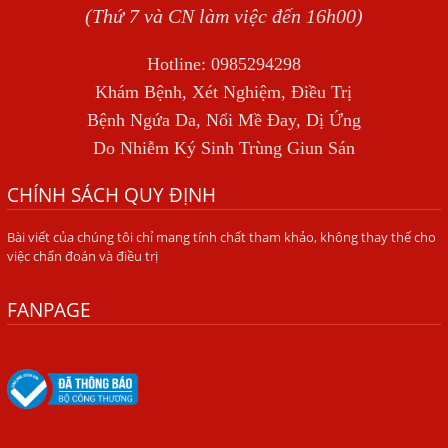
TỔNG QUAN VỀ NHIỄM GIUN LƯƠN
(Thứ 7 và CN làm việc đến 16h00)
Bị Ngứa Nổi Mẩn Toàn Thân Do Giun Sán, Người Phụ Nữ
Hotline: 0985294298
Đầu Hàng Vì Trị Nhiều Lần Không Khỏi
Khám Bệnh, Xét Nghiệm, Điều Trị
NHIỄM TRÙNG NÃO DO AMIP, VIÊM MÀNG NÃO DO AMIP
Bệnh Ngứa Da, Nổi Mề Đay, Dị Ứng
NGUYÊN PHÁT
Do Nhiễm Ký Sinh Trùng Giun Sán
BÍ QUYẾT GIÚP ĐƯỜNG RUỘT KHỎE LẠI
CHÍNH SÁCH QUY ĐỊNH
Trị Bệnh Hôi Miệng Do Nhiễm Ký Sinh Trùng Giun Sán
Bài viết của chúng tôi chỉ mang tính chất tham khảo, không thay thế cho
Có Nên Quá Lo Lắng Khi Bị Ngứa Kéo Dài Do Nhiễm Giun
việc chẩn đoán và điều trị
Đũa Chó Mèo?
TÔI KHÔNG NGỜ ĐẾN MÌNH CŨNG BỊ NHIỄM SÁN CHÓ
FANPAGE
Viêm Da Dị Ứng Kéo Dài Tôi Chỉ Mong Tìm Được Nguyên
Nhân Để Chữa Trị.
Mẩn Ngứa Da Do Giun Sán Cách Phát Hiện Nhiễm Sán
Trong Máu Gây Ngứa