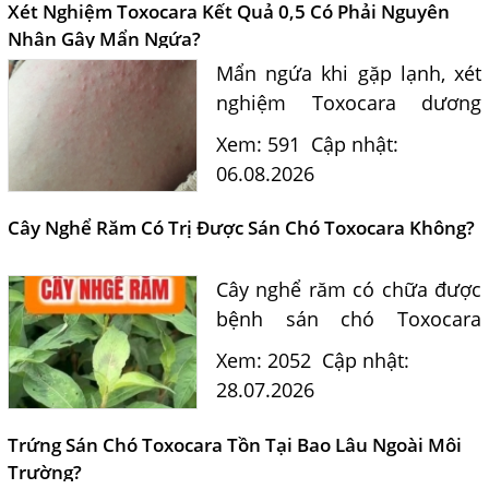
Xét Nghiệm Toxocara Kết Quả 0,5 Có Phải Nguyên
Nhân Gây Mẩn Ngứa?
Mẩn ngứa khi gặp lạnh, xét
nghiệm Toxocara dương
tính 0,5 có phải nguyên
Xem: 591
Cập nhật:
nhân? Tiến sĩ Bác sĩ Nguyễn
06.08.2026
Hằng Lan tư vấn triệu chứng,
điều trị và phòng ngừa sán...
Cây Nghể Răm Có Trị Được Sán Chó Toxocara Không?
Cây nghể răm có chữa được
bệnh sán chó Toxocara
không? Tiến sĩ Bác sĩ
Xem: 2052
Cập nhật:
Nguyễn Hằng Lan giải đáp
28.07.2026
dựa trên bằng chứng khoa
học và hướng dẫn điều trị
Trứng Sán Chó Toxocara Tồn Tại Bao Lâu Ngoài Môi
của...
Trường?