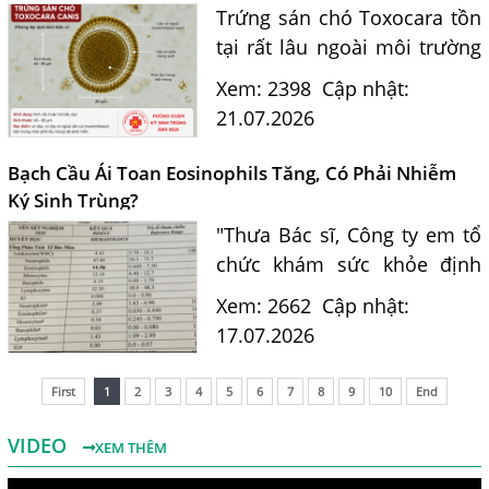
Trứng sán chó Toxocara tồn
tại rất lâu ngoài môi trường
và là nguồn lây nhiễm nguy
Xem: 2398
Cập nhật:
hiểm cho con người. Tiến sĩ
21.07.2026
Bác sĩ Nguyễn Hằng Lan tư
vấn cách nhận biết...
Bạch Cầu Ái Toan Eosinophils Tăng, Có Phải Nhiễm
Ký Sinh Trùng?
"Thưa Bác sĩ, Công ty em tổ
chức khám sức khỏe định
kỳ. Kết quả xét nghiệm máu
Xem: 2662
Cập nhật:
của em có chỉ số bạch cầu ái
17.07.2026
toan (Eosinophils) tăng là
11.7%. Em nghe nói chỉ...
First
1
2
3
4
5
6
7
8
9
10
End
VIDEO
XEM THÊM