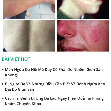
Chẩn Đoán Và Điều Trị Bệnh Amip Ở Não
Bệnh Sán Chó Dấu Hiệu Nhận Biết Và Thời Gian Trị Bệnh
Sán Chó
Trị Bệnh Sán Chó Có Khỏi Bệnh Ngứa Da Không?
TRIỆU CHỨNG GIUN SÁN CHÓ MÈO
Khi Trẻ Bị Dị Ứng Da Cần Làm Xét Nghiệm Gì Tìm Nguyên
Nhân Dị Ứng Da
BÀI VIẾT HOT
Điều trị bệnh sán lá gan ở đâu?
Mẩn Ngứa Da Nổi Mề Đay Có Phải Do Nhiễm Giun Sán
Không?
Bị Ngứa Da Và Những Điều Cần Biết Về Bệnh Ngứa Kéo
Dài Do Giun Sán
Cách Trị Bệnh Dị Ứng Da Lâu Ngày Hiệu Quả Tại Phòng
Khám Chuyên Khoa