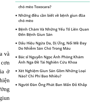
Dấu hiệu nào nhận biết bệnh giun đũa
chó mèo Toxocara?
Những điều cần biết về bệnh giun đũa
chó mèo
Bệnh Chàm Và Những Yếu Tố Liên Quan
Đến Bệnh Giun Sán
Dấu Hiệu Ngứa Da, Dị Ứng, Nổi Mề Đay
Do Nhiễm Sán Chó Trong Máu
a và
Bác sĩ Nguyễn Ngọc Ánh Phòng Khám
 cơn
Ánh Nga Đề Tài Nghiên Cứu Khoa
Xét Nghiệm Giun Sán Gồm Những Loại
ũa ở
Nào? Chi Phí Bao Nhiêu?
hiện
Người Đàn Ông Phát Ban Mẩn Đỏ Khắp
ưởng
Người, Sau Ba Tháng Mới Tìm Ra Nguyên
Nhân
giun
Đau Mắt Đỏ, Nguyên Nhân Và Cách Điều