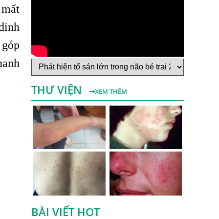
 mất
Bệnh Sán Chó Dấu Hiệu Nhận Biết Và
dinh
Thời Gian Trị Bệnh Sán Chó
 góp
Trị Bệnh Sán Chó Có Khỏi Bệnh Ngứa Da
Không?
hanh
TRIỆU CHỨNG GIUN SÁN CHÓ MÈO
THƯ VIỆN
Khi Trẻ Bị Dị Ứng Da Cần Làm Xét
XEM THÊM
Nghiệm Gì Tìm Nguyên Nhân Dị Ứng Da
à
Điều trị bệnh sán lá gan ở đâu?
Mẩn Ngứa Da Nổi Mề Đay Có Phải Do
Nhiễm Giun Sán Không?
Bị Ngứa Da Và Những Điều Cần Biết Về
Bệnh Ngứa Kéo Dài Do Giun Sán
Cách Trị Bệnh Dị Ứng Da Lâu Ngày Hiệu
Quả Tại Phòng Khám Chuyên Khoa
BÀI VIẾT HOT