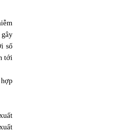
Trị
HÀ NỘI – PHÁT BAN MẨN ĐỎ KHẮP
NGƯỜI, ĐI KHÁM PHÁT HIỆN NHIỄM KÝ
hiễm
SINH TRÙNG
 gây
Ăn hải sản sống, coi chừng nhiễm giun
i số
sán
n tới
TỔNG QUAN VỀ KÉM HẤP THU THỨC ĂN
HÀ NỘI – NHIỄM BA LOẠI KÝ SINH
TRÙNG DO THÓI QUEN ĂN MỘT MÓN ĂN
 hợp
SÁNG
ẤU TRÙNG SÁN CHÓ DI CHUYỂN QUA DA
GÂY NGỨA
VIÊM DA ĐỒNG TIỀN
 xuất
Tại sao khám bệnh viện da liễu nhiều
xuất
năm không hết ngứa?