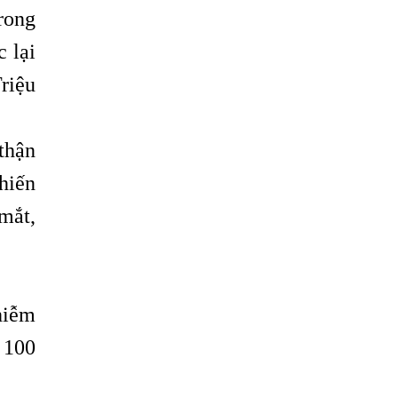
rong
Có Nên Quá Lo Lắng Khi Bị Ngứa Kéo
Dài Do Nhiễm Giun Đũa Chó Mèo?
 lại
TÔI KHÔNG NGỜ ĐẾN MÌNH CŨNG BỊ
riệu
NHIỄM SÁN CHÓ
Viêm Da Dị Ứng Kéo Dài Tôi Chỉ Mong
thận
Tìm Được Nguyên Nhân Để Chữa Trị.
ghiến
Mẩn Ngứa Da Do Giun Sán Cách Phát
Hiện Nhiễm Sán Trong Máu Gây Ngứa
mắt,
BỆNH DO SÁN LÁ LỚN Ở GAN
Thuốc Điều Trị Giun Đũa Chó Tại Phòng
Khám Chuyên Khoa Ký Sinh Trùng
hiễm
Có Nên Quá Lo Lắng Khi Bị Nhiễm Bệnh
Sán Chó Mèo Toxocara?
c 100
Sán chó Những Dấu Hiệu Của Bệnh Sán
Chó Chớ Nên Xem Thường