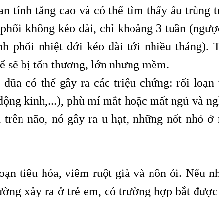
n tính tăng cao và có thể tìm thấy ấu trùng t
 phổi không kéo dài, chỉ khoảng 3 tuần (ngược
nh phổi nhiệt đới kéo dài tới nhiều tháng). T
hể sẽ bị tổn thương, lớn nhưng mềm.
 đũa có thể gây ra các triệu chứng: rối loạn 
 động kinh,...), phù mí mắt hoặc mất ngủ và n
n trên não, nó gây ra u hạt, những nốt nhỏ ở 
loạn tiêu hóa, viêm ruột già và nôn ói. Nếu n
thường xảy ra ở trẻ em, có trường hợp bắt đượ