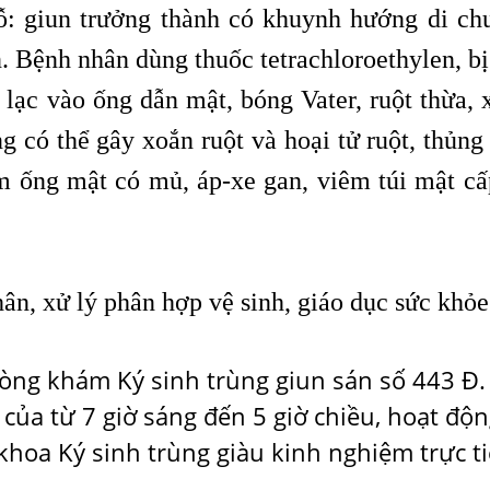
hỗ: giun trưởng thành có khuynh hướng di ch
n. Bệnh nhân dùng thuốc tetrachloroethylen, b
 lạc vào ống dẫn mật, bóng Vater, ruột thừa, 
 có thể gây xoắn ruột và hoại tử ruột, thủng 
m ống mật có mủ, áp-xe gan, viêm túi mật cấ
hân, xử lý phân hợp vệ sinh, giáo dục sức khỏe
Phòng khám Ký sinh trùng giun sán
số 443 Đ.
ủa từ 7 giờ sáng đến 5 giờ chiều, hoạt độn
khoa Ký sinh trùng giàu kinh nghiệm trực t