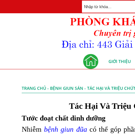
GIỚI THIỆU
TRANG CHỦ
-
BỆNH GIUN SÁN
- TÁC HẠI VÀ TRIỆU CH
Tác Hại Và Triệ
Tước đoạt chất dinh dưỡng
Nhiễm
bệnh giun đũa
có thể góp phần