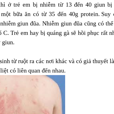
thì ở trẻ em bị nhiễm từ 13 đến 40 giun bị
 một bữa ăn có từ 35 đến 40g protein.
Suy 
nhiễm giun đũa. Nhiễm giun đũa cũng có thể
ố C. Trẻ em hay bị quáng gà sẽ hồi phục rất n
 giun.
inh từ ruột ra các nơi khác và có giả thuyết l
liệt có liên quan đến nhau.