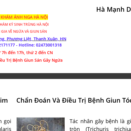
Hà Mạnh D
KHÁM ÁNH NGA HÀ NỘI
KHÁM
KÝ SINH TRÙNG HÀ NỘI
 GIA VỀ NGỨA VÀ GIUN SÁN
óng,
Phương Liệt, Thanh Xuân, HN
2171177 - Hotline:
02473001318
 7h đến 17h, thứ 2 đến CN
iều Trị Bệnh Giun Sán Gây Ngứa
Kim
Chẩn Đoán Và Điều Trị Bệnh Giun Tó
n gọi
Tác nhân gây bệnh là g
laris
tròn (Trichuris trichiur