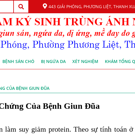
443 GIẢI PHÓNG, PHƯƠNG LIỆT, THANH XU
BỆNH SÁN CHÓ
BỊ NGỨA DA
XÉT NGHIỆM
KHÁM TỔNG 
ỨNG CỦA BỆNH GIUN ĐŨA
u Chứng Của Bệnh Giun Đũa
 làm suy giảm protein. Theo sự tính toán ở