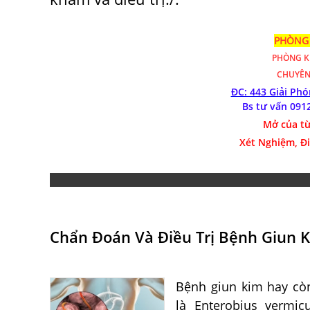
PHÒNG 
PHÒNG 
CHUYÊN
ĐC: 443 Giải Ph
Bs tư vấn 091
Mở của từ
Xét Nghiệm, Đ
Chẩn Đoán Và Điều Trị Bệnh Giun 
Bệnh giun kim hay cò
là Enterobius vermicu