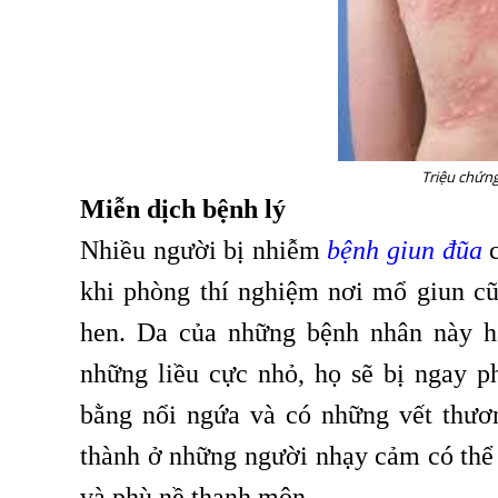
Triệu chứn
Miễn dịch bệnh lý
Nhiều người bị nhiễm
bệnh giun đũa
c
khi phòng thí nghiệm nơi mổ giun c
hen. Da của những bệnh nhân này h
những liều cực nhỏ, họ sẽ bị ngay p
bằng nổi ngứa và có những vết thươ
thành ở những người nhạy cảm có thể 
và phù nề thanh môn.