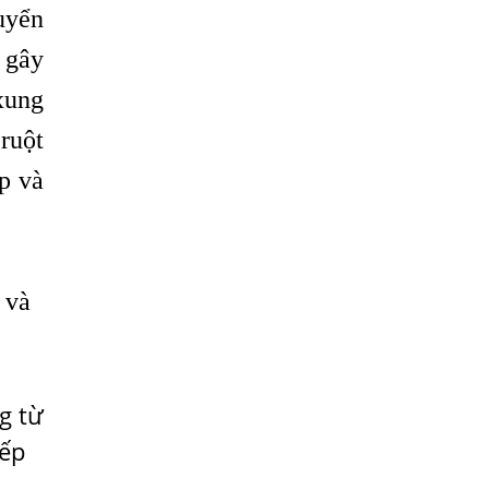
uyển
Bệnh Sán Chó Mèo Ở Người Có Trị Khỏi
Hoàn Toàn Được Không?
ị gây
Nếu Bị Giun Đũa Chó Mèo Điều Trị Ở
xung
Đâu Bao Lâu Thì Khỏi?
ruột
Lý Do Tại Sao Bệnh Sán Chó Lại Gây
p và
Ngứa Kéo Dài?
Những Điều Cần Biết Về Bệnh Ngứa Da
Do Giun Đũa Chó Mèo
Cách Nhận Biết Nổi Mẩn Đỏ Ngứa Do
 và
Nhiễm Giun Sán
Ngứa Da Nổi Mề Đay Có Phải Do Nhiễm
Giun Sán Không?
Dấu Hiệu Nhận Biết Sán Lên Não
g từ
iếp
NHỮNG ĐIỀU CẦN BIẾT VỀ GIUN ĐŨA,
LÀM THẾ NÀO ĐỂ BIẾT ĐÃ MẮC GIUN