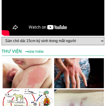
Một Số Điều Cần Biết Về Ký Sinh Trùng Demodex Trên Da
Người
Nguyên Nhân Và Tác Hại Của Bệnh Giun Chỉ Bạch Huyết
THƯ VIỆN
XEM THÊM
Chẩn Đoán Và Điều Trị Bệnh Echinococcus
Những Điều Cần Biết Về Giun Hình Ống
Chẩn Đoán Và Điều Trị Bệnh Amip Ở Não
Bệnh Sán Chó Dấu Hiệu Nhận Biết Và Thời Gian Trị Bệnh
Sán Chó
Trị Bệnh Sán Chó Có Khỏi Bệnh Ngứa Da Không?
TRIỆU CHỨNG GIUN SÁN CHÓ MÈO