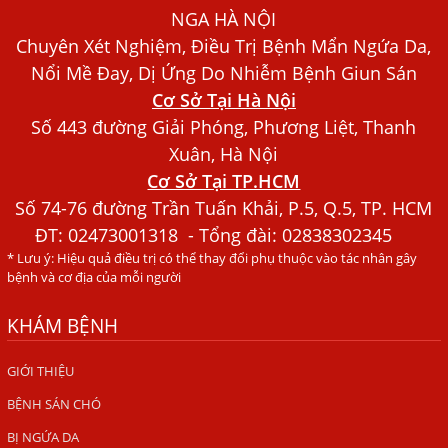
NGA HÀ NỘI
Chó Trong Máu
Chuyên Xét Nghiệm, Điều Trị Bệnh Mẩn Ngứa Da,
Bác sĩ Nguyễn Ngọc Ánh Phòng Khám Ánh Nga Đề Tài
Nổi Mề Đay, Dị Ứng Do Nhiễm Bệnh Giun Sán
Nghiên Cứu Khoa
Cơ Sở Tại Hà Nội
Xét Nghiệm Giun Sán Gồm Những Loại Nào? Chi Phí Bao
Số 443 đường Giải Phóng, Phương Liệt, Thanh
Nhiêu?
Xuân, Hà Nội
Người Đàn Ông Phát Ban Mẩn Đỏ Khắp Người, Sau Ba
Cơ Sở Tại TP.HCM
Tháng Mới Tìm Ra Nguyên Nhân
Số 74-76 đường Trần Tuấn Khải, P.5, Q.5, TP. HCM
Đau Mắt Đỏ, Nguyên Nhân Và Cách Điều Trị
ĐT:
02473001318
- Tổng đài: 02838302345
* Lưu ý: Hiệu quả điều trị có thể thay đổi phụ thuộc vào tác nhân gây
HÀ NỘI – PHÁT BAN MẨN ĐỎ KHẮP NGƯỜI, ĐI KHÁM
bệnh và cơ địa của mỗi người
PHÁT HIỆN NHIỄM KÝ SINH TRÙNG
KHÁM BỆNH
Ăn hải sản sống, coi chừng nhiễm giun sán
TỔNG QUAN VỀ KÉM HẤP THU THỨC ĂN
GIỚI THIỆU
HÀ NỘI – NHIỄM BA LOẠI KÝ SINH TRÙNG DO THÓI QUEN
BỆNH SÁN CHÓ
ĂN MỘT MÓN ĂN SÁNG
BỊ NGỨA DA