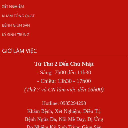
ẤU TRÙNG SÁN CHÓ DI CHUYỂN QUA DA GÂY NGỨA
XÉT NGHIỆM
VIÊM DA ĐỒNG TIỀN
KHÁM TỔNG QUÁT
Tại sao khám bệnh viện da liễu nhiều năm không hết
BỆNH GIUN SÁN
ngứa?
KÝ SINH TRÙNG
Địa Chỉ Chữa Bệnh Giun Sán Chó Uy Tín Tại Hà Nội
SÁN TRONG NÃO GÂY RA CÁC TRIỆU CHỨNG NHƯ TÂM
GIỜ LÀM VIỆC
THẦN
Từ Thứ 2 Đến Chủ Nhật
BỆNH GIUN XOẮN
- Sáng: 7h00 đến 11h30
Địa Chỉ Điều Trị Bệnh Sán Dây Uy Tín Tại Hà Nội
- Chiều: 13h30 - 17h00
TỔNG QUAN VỀ NHIỄM GIUN LƯƠN
(Thứ 7 và CN làm việc đến 16h00)
Bị Ngứa Nổi Mẩn Toàn Thân Do Giun Sán, Người Phụ Nữ
Hotline: 0985294298
Đầu Hàng Vì Trị Nhiều Lần Không Khỏi
Khám Bệnh, Xét Nghiệm, Điều Trị
NHIỄM TRÙNG NÃO DO AMIP, VIÊM MÀNG NÃO DO AMIP
Bệnh Ngứa Da, Nổi Mề Đay, Dị Ứng
NGUYÊN PHÁT
Do Nhiễm Ký Sinh Trùng Giun Sán