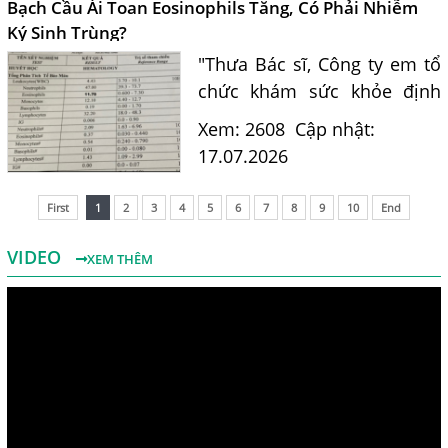
Bạch Cầu Ái Toan Eosinophils Tăng, Có Phải Nhiễm
Ký Sinh Trùng?
"Thưa Bác sĩ, Công ty em tổ
chức khám sức khỏe định
kỳ. Kết quả xét nghiệm máu
Xem: 2608
Cập nhật:
của em có chỉ số bạch cầu ái
17.07.2026
toan (Eosinophils) tăng là
11.7%. Em nghe nói chỉ...
First
1
2
3
4
5
6
7
8
9
10
End
VIDEO
XEM THÊM