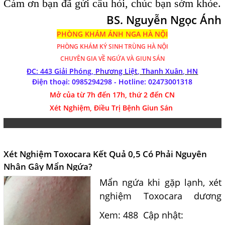
Cám ơn bạn đã gửi câu hỏi, chúc bạn sớm khỏe.
BS. Nguyễn Ngọc Ánh
PHÒNG KHÁM ÁNH NGA HÀ NỘI
PHÒNG KHÁM
KÝ SINH TRÙNG HÀ NỘI
CHUYÊN GIA VỀ NGỨA VÀ GIUN SÁN
ĐC: 443 Giải Phóng,
Phương Liệt, Thanh Xuân, HN
Điện thoại: 0985294298 - Hotline:
02473001318
Mở của từ 7h đến 17h, thứ 2 đến CN
Xét Nghiệm, Điều Trị Bệnh Giun Sán
Xét Nghiệm Toxocara Kết Quả 0,5 Có Phải Nguyên
Nhân Gây Mẩn Ngứa?
Mẩn ngứa khi gặp lạnh, xét
nghiệm Toxocara dương
tính 0,5 có phải nguyên
Xem: 488
Cập nhật:
nhân? Tiến sĩ Bác sĩ Nguyễn