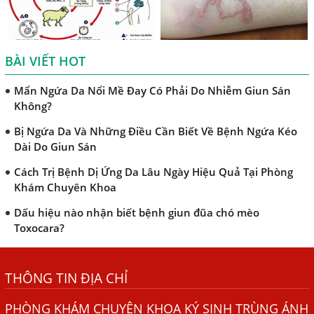
Khi Trẻ Bị Dị Ứng Da Cần Làm Xét Nghiệm Gì Tìm Nguyên
Nhân Dị Ứng Da
BÀI VIẾT HOT
Điều trị bệnh sán lá gan ở đâu?
Mẩn Ngứa Da Nổi Mề Đay Có Phải Do Nhiễm Giun Sán
Không?
Bị Ngứa Da Và Những Điều Cần Biết Về Bệnh Ngứa Kéo
Dài Do Giun Sán
Cách Trị Bệnh Dị Ứng Da Lâu Ngày Hiệu Quả Tại Phòng
Khám Chuyên Khoa
Dấu hiệu nào nhận biết bệnh giun đũa chó mèo
Toxocara?
Những điều cần biết về bệnh giun đũa chó mèo
Bệnh Chàm Và Những Yếu Tố Liên Quan Đến Bệnh Giun
THÔNG TIN ĐỊA CHỈ
Sán
PHÒNG KHÁM CHUYÊN KHOA KÝ SINH TRÙNG ÁNH
Dấu Hiệu Ngứa Da, Dị Ứng, Nổi Mề Đay Do Nhiễm Sán