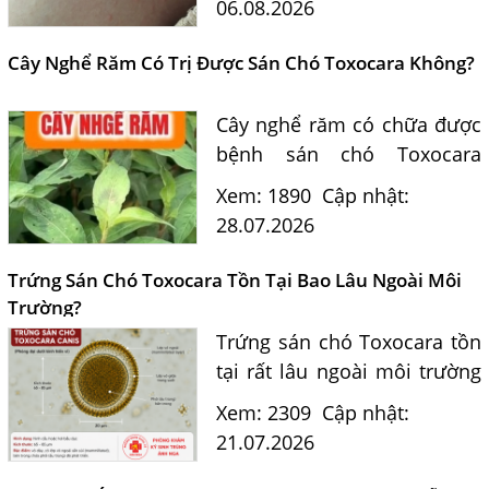
06.08.2026
Hằng Lan tư vấn triệu chứng,
điều trị và phòng ngừa sán...
Cây Nghể Răm Có Trị Được Sán Chó Toxocara Không?
Cây nghể răm có chữa được
bệnh sán chó Toxocara
không? Tiến sĩ Bác sĩ
Xem: 1890
Cập nhật:
Nguyễn Hằng Lan giải đáp
28.07.2026
dựa trên bằng chứng khoa
học và hướng dẫn điều trị
Trứng Sán Chó Toxocara Tồn Tại Bao Lâu Ngoài Môi
của...
Trường?
Trứng sán chó Toxocara tồn
tại rất lâu ngoài môi trường
và là nguồn lây nhiễm nguy
Xem: 2309
Cập nhật:
hiểm cho con người. Tiến sĩ
21.07.2026
Bác sĩ Nguyễn Hằng Lan tư
vấn cách nhận biết...