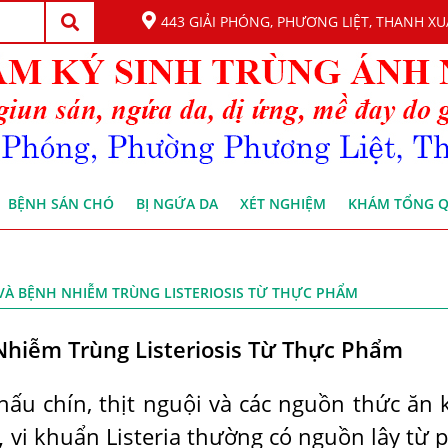
443 GIẢI PHÓNG, PHƯƠNG LIỆT, THANH XU
BỆNH SÁN CHÓ
BỊ NGỨA DA
XÉT NGHIỆM
KHÁM TỔNG 
A VÀ BỆNH NHIỄM TRÙNG LISTERIOSIS TỪ THỰC PHẨM
 Nhiễm Trùng Listeriosis Từ Thực Phẩm
nấu chín, thịt nguội và các nguồn thức ăn 
a,
vi khuẩn Listeria thường có nguồn lây từ 