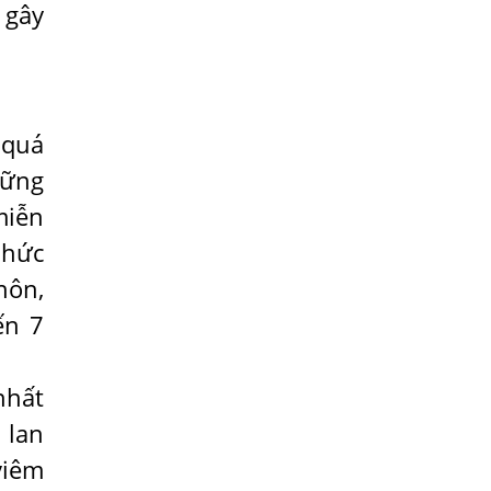
 gây
Địa Chỉ Điều Trị Bệnh Sán Dây Uy Tín Tại
Hà Nội
TỔNG QUAN VỀ NHIỄM GIUN LƯƠN
Bị Ngứa Nổi Mẩn Toàn Thân Do Giun
 quá
Sán, Người Phụ Nữ Đầu Hàng Vì Trị
Nhiều Lần Không Khỏi
hững
miễn
NHIỄM TRÙNG NÃO DO AMIP, VIÊM
MÀNG NÃO DO AMIP NGUYÊN PHÁT
nhức
BÍ QUYẾT GIÚP ĐƯỜNG RUỘT KHỎE LẠI
nôn,
Trị Bệnh Hôi Miệng Do Nhiễm Ký Sinh
ến 7
Trùng Giun Sán
Có Nên Quá Lo Lắng Khi Bị Ngứa Kéo
nhất
Dài Do Nhiễm Giun Đũa Chó Mèo?
 lan
TÔI KHÔNG NGỜ ĐẾN MÌNH CŨNG BỊ
viêm
NHIỄM SÁN CHÓ