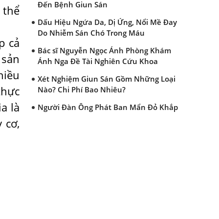
Đến Bệnh Giun Sán
 thể
Dấu Hiệu Ngứa Da, Dị Ứng, Nổi Mề Đay
Do Nhiễm Sán Chó Trong Máu
p cả
Bác sĩ Nguyễn Ngọc Ánh Phòng Khám
 sản
Ánh Nga Đề Tài Nghiên Cứu Khoa
hiều
Xét Nghiệm Giun Sán Gồm Những Loại
thực
Nào? Chi Phí Bao Nhiêu?
a là
Người Đàn Ông Phát Ban Mẩn Đỏ Khắp
Người, Sau Ba Tháng Mới Tìm Ra Nguyên
 cơ,
Nhân
Đau Mắt Đỏ, Nguyên Nhân Và Cách Điều
Trị
HÀ NỘI – PHÁT BAN MẨN ĐỎ KHẮP
NGƯỜI, ĐI KHÁM PHÁT HIỆN NHIỄM KÝ
SINH TRÙNG
Ăn hải sản sống, coi chừng nhiễm giun