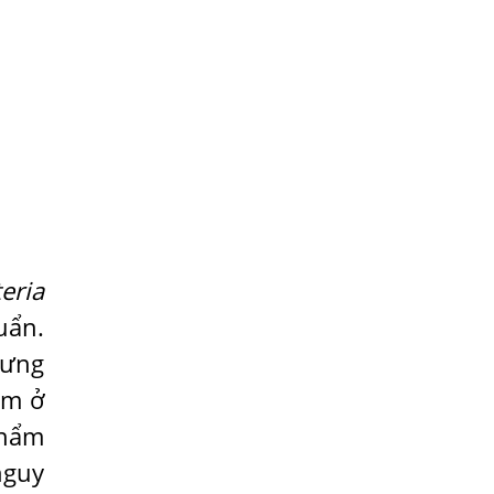
sán
TỔNG QUAN VỀ KÉM HẤP THU THỨC ĂN
HÀ NỘI – NHIỄM BA LOẠI KÝ SINH
TRÙNG DO THÓI QUEN ĂN MỘT MÓN ĂN
SÁNG
ẤU TRÙNG SÁN CHÓ DI CHUYỂN QUA DA
GÂY NGỨA
VIÊM DA ĐỒNG TIỀN
Tại sao khám bệnh viện da liễu nhiều
teria
năm không hết ngứa?
uẩn.
Địa Chỉ Chữa Bệnh Giun Sán Chó Uy Tín
hưng
Tại Hà Nội
ẩm ở
SÁN TRONG NÃO GÂY RA CÁC TRIỆU
phẩm
CHỨNG NHƯ TÂM THẦN
nguy
BỆNH GIUN XOẮN