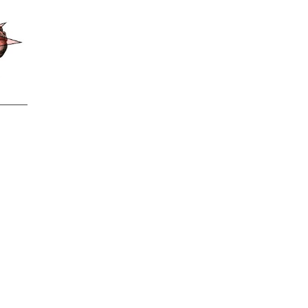
Lý Do Tại Sao Bệnh Sán Chó Lại Gây
Ngứa Kéo Dài?
Những Điều Cần Biết Về Bệnh Ngứa Da
Do Giun Đũa Chó Mèo
Cách Nhận Biết Nổi Mẩn Đỏ Ngứa Do
Nhiễm Giun Sán
Ngứa Da Nổi Mề Đay Có Phải Do Nhiễm
Giun Sán Không?
Dấu Hiệu Nhận Biết Sán Lên Não
NHỮNG ĐIỀU CẦN BIẾT VỀ GIUN ĐŨA,
LÀM THẾ NÀO ĐỂ BIẾT ĐÃ MẮC GIUN
ĐŨA
Tại Sao Trẻ Em Mắc Giun Kim Lại Ngứa
Hậu Môn, Khám Trị Ở Đâu?
Bằng Cách Nào Sán Dây Chó
Echinococcus Có Thể “Đột Nhập” Vào Tới