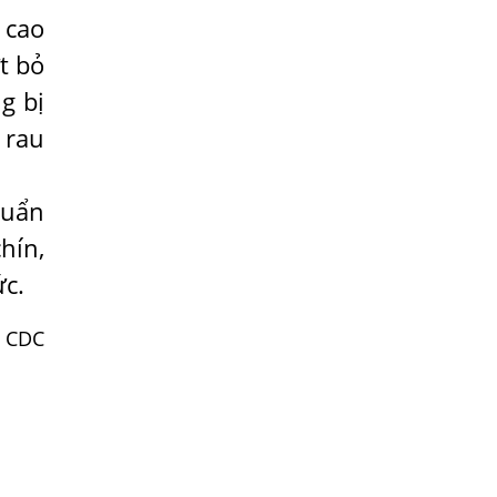
SÁN XƠ MÍT
 cao
Cách nhận biết trẻ bị nhiễm giun sán
t bỏ
dành cho ba mẹ
g bị
Cảnh báo những loại giun sán thường
 rau
gặp ở trẻ em, cha mẹ cần đặc biệt quan
tâm
THANH NIÊN 19 TUỔI CHẾT VÌ BỆNH SÁN
huẩn
CHÓ
hín,
Nổi mề đay do sán chó là gì và chữa trị
ức.
bằng cách nào?
MÙA KHÔ KÝ SINH TRÙNG SỐT RÉT ẨN
 CDC
NÁU TRONG MÁU
Rận mu - Cách phát hiện và đề phòng
Bệnh ký sinh trùng lây qua đường thực
phẩm
Muốn Trị Dứt Điểm Nhiễm Ký Sinh Trùng