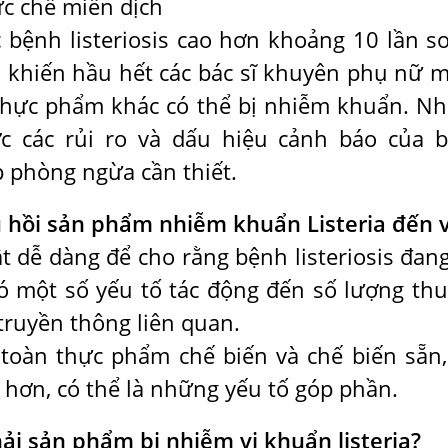
c chế miễn dịch
bệnh listeriosis cao hơn khoảng 10 lần so
 do khiến hầu hết các bác sĩ khuyên phụ nữ 
ại thực phẩm khác có thể bị nhiễm khuẩn. N
c các rủi ro và dấu hiệu cảnh báo của 
áp phòng ngừa cần thiết.
hu hồi sản phẩm nhiễm khuẩn Listeria đến 
ật dễ dàng để cho rằng bệnh listeriosis đang
 có một số yếu tố tác động đến số lượng thu
truyền thông liên quan.
 toàn thực phẩm chế biến và chế biến sẵn,
n hơn, có thể là những yếu tố góp phần.
ải sản phẩm bị nhiễm vi khuẩn listeria?