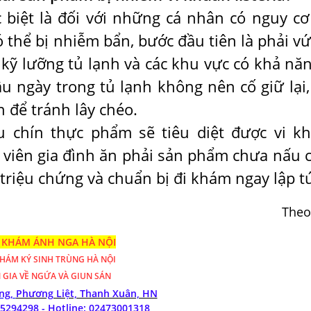
 biệt là đối với những cá nhân có nguy cơ
thể bị nhiễm bẩn, bước đầu tiên là phải vứ
kỹ lưỡng tủ lạnh và các khu vực có khả năn
u ngày trong tủ lạnh không nên cố giữ lại,
n để tránh lây chéo.
u chín thực phẩm sẽ tiêu diệt được vi k
 viên gia đình ăn phải sản phẩm chưa nấu c
 triệu chứng và chuẩn bị đi khám ngay lập t
Theo
KHÁM ÁNH NGA HÀ NỘI
KHÁM
KÝ SINH TRÙNG HÀ NỘI
 GIA VỀ NGỨA VÀ GIUN SÁN
óng,
Phương Liệt, Thanh Xuân, HN
85294298 - Hotline:
02473001318