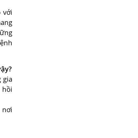
Phổi Người Bệnh?
 với
Bị Ngứa Da Do Giun Sán Dấu Hiệu Nhận
mang
Biết Và Thời Gian Điều Trị
hững
Mắt Bị Mờ Do Giun Sán Dấu Hiệu Nhận
Biết Và Thời Gian Điều Trị
bệnh
Điều Trị Bệnh Sán Chó Tại Phòng Khám
Bệnh Giun Sán Ánh Nga
vậy?
Sán Chó Có Lây Không?
 gia
KHI NÀO CẦN LÀM XÉT NGHIỆM KÝ SINH
TRÙNG
 hồi
BIẾN CHỨNG NGUY HIỂM NHẤT CỦA NỔI
MỀ ĐAY KÉO DÀI LÀ GÌ?
 nơi
SÁN LÁ GAN CÓ NGUY HIỂM CHO NGƯỜI
?
NHỮNG DẤU HIỆU BẠN ĐÃ BỊ NHIỄM