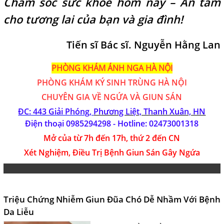
Chăm sóc sức khỏe hôm nay – An tâm
cho tương lai của bạn và gia đình!
Tiến sĩ Bác sĩ. Nguyễn Hằng Lan
PHÒNG KHÁM ÁNH NGA HÀ NỘI
PHÒNG KHÁM
KÝ SINH TRÙNG HÀ NỘI
CHUYÊN GIA VỀ NGỨA VÀ GIUN SÁN
ĐC: 443 Giải Phóng,
Phương Liệt, Thanh Xuân, HN
Điện thoại 0985294298 - Hotline:
02473001318
Mở của từ 7h đến 17h, thứ 2 đến CN
Xét Nghiệm, Điều Trị Bệnh Giun Sán Gây Ngứa
Triệu Chứng Nhiễm Giun Đũa Chó Dễ Nhầm Với Bệnh
Da Liễu