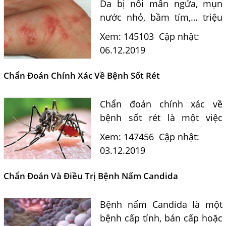
Da bị nổi mẩn ngứa, mụn
nước nhỏ, bầm tím,… triệu
chứng giống hệt các bệnh
Xem: 145103
Cập nhật:
da liễu, nhưng khi đi khám
06.12.2019
nhiều người đã rất bất ngờ
khi bác sĩ kết luận...
Chẩn Đoán Chính Xác Về Bệnh Sốt Rét
Chẩn đoán chính xác về
bệnh sốt rét là một việc
quan trọng vì giúp phát hiện
Xem: 147456
Cập nhật:
bệnh sớm, chọn lựa thuốc
03.12.2019
sốt rét hiệu quả và ngăn
bệnh diễn tiến nặng dẫn...
Chẩn Đoán Và Điều Trị Bệnh Nấm Candida
Bệnh nấm Candida là một
Một Số Điều Cần Biết Về Ký Sinh Trùng Demodex Trên Da
bệnh cấp tính, bán cấp hoặc
Người