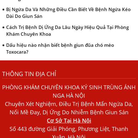
Dài Do Giun Sán
Cách Trị Bệnh Dị Ứng Da Lâu Ngày Hiệu Quả Tại Phòng
Khám Chuyên Khoa
Dấu hiệu nào nhận biết bệnh giun đũa chó mèo
Toxocara?
Những điều cần biết về bệnh giun đũa chó mèo
Bệnh Chàm Và Những Yếu Tố Liên Quan Đến Bệnh Giun
Sán
THÔNG TIN ĐỊA CHỈ
Dấu Hiệu Ngứa Da, Dị Ứng, Nổi Mề Đay Do Nhiễm Sán
PHÒNG KHÁM CHUYÊN KHOA KÝ SINH TRÙNG ÁNH
Chó Trong Máu
NGA HÀ NỘI
Bác sĩ Nguyễn Ngọc Ánh Phòng Khám Ánh Nga Đề Tài
Chuyên Xét Nghiệm, Điều Trị Bệnh Mẩn Ngứa Da,
Nghiên Cứu Khoa
Nổi Mề Đay, Dị Ứng Do Nhiễm Bệnh Giun Sán
Xét Nghiệm Giun Sán Gồm Những Loại Nào? Chi Phí Bao
Cơ Sở Tại Hà Nội
Nhiêu?
Số 443 đường Giải Phóng, Phương Liệt, Thanh
Người Đàn Ông Phát Ban Mẩn Đỏ Khắp Người, Sau Ba
Xuân, Hà Nội