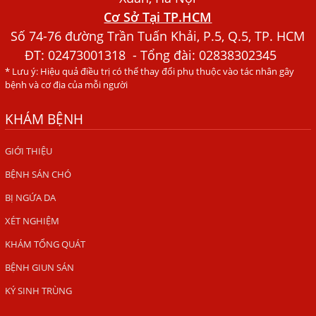
Tháng Mới Tìm Ra Nguyên Nhân
Cơ Sở Tại TP.HCM
Số 74-76 đường Trần Tuấn Khải, P.5, Q.5, TP. HCM
Đau Mắt Đỏ, Nguyên Nhân Và Cách Điều Trị
ĐT:
02473001318
- Tổng đài: 02838302345
HÀ NỘI – PHÁT BAN MẨN ĐỎ KHẮP NGƯỜI, ĐI KHÁM
* Lưu ý: Hiệu quả điều trị có thể thay đổi phụ thuộc vào tác nhân gây
PHÁT HIỆN NHIỄM KÝ SINH TRÙNG
bệnh và cơ địa của mỗi người
Ăn hải sản sống, coi chừng nhiễm giun sán
KHÁM BỆNH
TỔNG QUAN VỀ KÉM HẤP THU THỨC ĂN
GIỚI THIỆU
HÀ NỘI – NHIỄM BA LOẠI KÝ SINH TRÙNG DO THÓI QUEN
ĂN MỘT MÓN ĂN SÁNG
BỆNH SÁN CHÓ
ẤU TRÙNG SÁN CHÓ DI CHUYỂN QUA DA GÂY NGỨA
BỊ NGỨA DA
VIÊM DA ĐỒNG TIỀN
XÉT NGHIỆM
Tại sao khám bệnh viện da liễu nhiều năm không hết
KHÁM TỔNG QUÁT
ngứa?
BỆNH GIUN SÁN
Địa Chỉ Chữa Bệnh Giun Sán Chó Uy Tín Tại Hà Nội
KÝ SINH TRÙNG
SÁN TRONG NÃO GÂY RA CÁC TRIỆU CHỨNG NHƯ TÂM