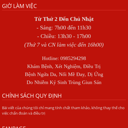
THẦN
GIỜ LÀM VIỆC
BỆNH GIUN XOẮN
Từ Thứ 2 Đến Chủ Nhật
Địa Chỉ Điều Trị Bệnh Sán Dây Uy Tín Tại Hà Nội
- Sáng: 7h00 đến 11h30
TỔNG QUAN VỀ NHIỄM GIUN LƯƠN
- Chiều: 13h30 - 17h00
(Thứ 7 và CN làm việc đến 16h00)
Bị Ngứa Nổi Mẩn Toàn Thân Do Giun Sán, Người Phụ Nữ
Đầu Hàng Vì Trị Nhiều Lần Không Khỏi
Hotline: 0985294298
NHIỄM TRÙNG NÃO DO AMIP, VIÊM MÀNG NÃO DO AMIP
Khám Bệnh, Xét Nghiệm, Điều Trị
NGUYÊN PHÁT
Bệnh Ngứa Da, Nổi Mề Đay, Dị Ứng
BÍ QUYẾT GIÚP ĐƯỜNG RUỘT KHỎE LẠI
Do Nhiễm Ký Sinh Trùng Giun Sán
Trị Bệnh Hôi Miệng Do Nhiễm Ký Sinh Trùng Giun Sán
CHÍNH SÁCH QUY ĐỊNH
Có Nên Quá Lo Lắng Khi Bị Ngứa Kéo Dài Do Nhiễm Giun
Đũa Chó Mèo?
Bài viết của chúng tôi chỉ mang tính chất tham khảo, không thay thế cho
việc chẩn đoán và điều trị
TÔI KHÔNG NGỜ ĐẾN MÌNH CŨNG BỊ NHIỄM SÁN CHÓ
Viêm Da Dị Ứng Kéo Dài Tôi Chỉ Mong Tìm Được Nguyên