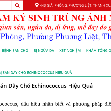
443 GIẢI PHÓNG, PHƯƠNG LIỆT, THANH XU
BỆNH SÁN CHÓ
BỊ NGỨA DA
XÉT NGHIỆM
KHÁM TỔNG 
TRỊ SÁN DÂY CHÓ ECHINOCOCCUS HIỆU QUẢ
Sán Dây Chó Echinococcus Hiệu Quả
coccus, dấu hiệu nhận biết và phương pháp điề