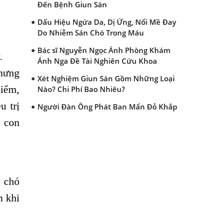
Đến Bệnh Giun Sán
Dấu Hiệu Ngứa Da, Dị Ứng, Nổi Mề Đay
Do Nhiễm Sán Chó Trong Máu
Bác sĩ Nguyễn Ngọc Ánh Phòng Khám
.
Ánh Nga Đề Tài Nghiên Cứu Khoa
hưng
Xét Nghiệm Giun Sán Gồm Những Loại
hiểm,
Nào? Chi Phí Bao Nhiêu?
u trị
Người Đàn Ông Phát Ban Mẩn Đỏ Khắp
Người, Sau Ba Tháng Mới Tìm Ra Nguyên
, con
Nhân
Đau Mắt Đỏ, Nguyên Nhân Và Cách Điều
Trị
HÀ NỘI – PHÁT BAN MẨN ĐỎ KHẮP
, chó
NGƯỜI, ĐI KHÁM PHÁT HIỆN NHIỄM KÝ
SINH TRÙNG
m khi
Ăn hải sản sống, coi chừng nhiễm giun