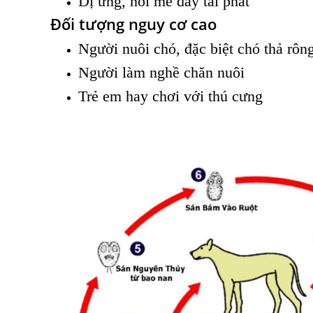
Dị ứng, nổi mề đay tái phát
Đối tượng nguy cơ cao
Người nuôi chó, đặc biệt chó thả rôn
Người làm nghề chăn nuôi
Trẻ em hay chơi với thú cưng