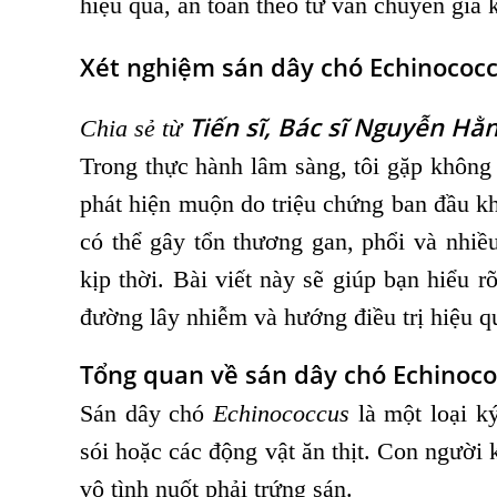
hiệu quả, an toàn theo tư vấn chuyên gia k
Xét nghiệm sán dây chó Echinococcu
Tiến sĩ, Bác sĩ Nguyễn H
Chia sẻ từ
Trong thực hành lâm sàng, tôi gặp không
phát hiện muộn do triệu chứng ban đầu k
có thể gây tổn thương gan, phổi và nhiề
kịp thời. Bài viết này sẽ giúp bạn hiểu r
đường lây nhiễm và hướng điều trị hiệu q
Tổng quan về sán dây chó Echinoc
Sán dây chó
Echinococcus
là một loại ký
sói hoặc các động vật ăn thịt. Con người 
vô tình nuốt phải trứng sán.