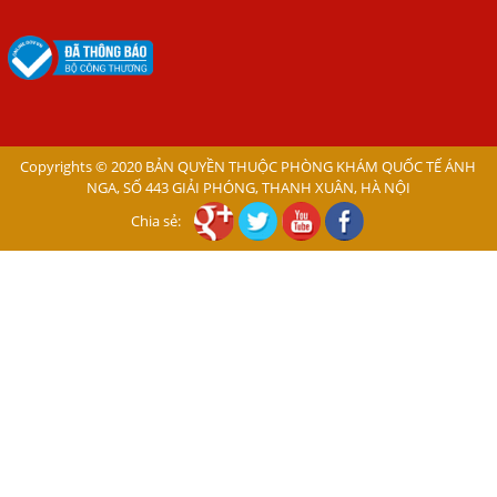
Mẩn Ngứa Da Do Giun Sán Cách Phát Hiện Nhiễm Sán
Trong Máu Gây Ngứa
BỆNH DO SÁN LÁ LỚN Ở GAN
Thuốc Điều Trị Giun Đũa Chó Tại Phòng Khám Chuyên
Khoa Ký Sinh Trùng
Copyrights © 2020 BẢN QUYỀN THUỘC PHÒNG KHÁM QUỐC TẾ ÁNH
NGA, SỐ 443 GIẢI PHÓNG, THANH XUÂN, HÀ NỘI
Có Nên Quá Lo Lắng Khi Bị Nhiễm Bệnh Sán Chó Mèo
Toxocara?
Chia sẻ:
Sán chó Những Dấu Hiệu Của Bệnh Sán Chó Chớ Nên
Xem Thường
Bệnh Sán Chó Mèo Ở Người Có Trị Khỏi Hoàn Toàn Được
Không?
Nếu Bị Giun Đũa Chó Mèo Điều Trị Ở Đâu Bao Lâu Thì
Khỏi?
Lý Do Tại Sao Bệnh Sán Chó Lại Gây Ngứa Kéo Dài?
Những Điều Cần Biết Về Bệnh Ngứa Da Do Giun Đũa Chó