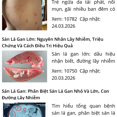
Trẻ ngứa da tái phát, nổi
mụn, gãi nhiều ban đêm có
thể do ấu trùng giun sán
Xem: 10782
Cập nhật:
Toxocara. Bác sĩ tư vấn
24.03.2026
nguyên nhân lây nhiễm giun
đũa chó mèo, cách điều trị
Sán Lá Gan Lớn: Nguyên Nhân Lây Nhiễm, Triệu
và...
Chứng Và Cách Điều Trị Hiệu Quả
Sán lá gan lớn: dấu hiệu
nhận biết, đường lây nhiễm
và cách điều trị an toàn từ
Xem: 10750
Cập nhật:
chuyên gia ký sinh trùng.
20.03.2026
Sán Lá Gan: Phân Biệt Sán Lá Gan Nhỏ Và Lớn, Con
Đường Lây Nhiễm
Một Số Điều Cần Biết Về Ký Sinh Trùng Demodex Trên Da
Người
Tìm hiểu tổng quan bệnh
sán lá gan, phân biệt sán lá
Nguyên Nhân Và Tác Hại Của Bệnh Giun Chỉ Bạch Huyết