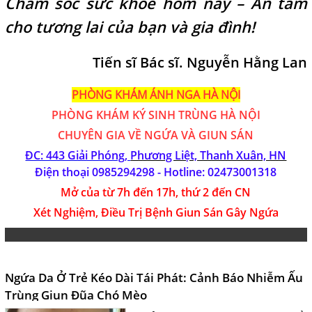
Chăm sóc sức khỏe hôm nay – An tâm
cho tương lai của bạn và gia đình!
Tiến sĩ Bác sĩ. Nguyễn Hằng Lan
PHÒNG KHÁM ÁNH NGA HÀ NỘI
PHÒNG KHÁM
KÝ SINH TRÙNG HÀ NỘI
CHUYÊN GIA VỀ NGỨA VÀ GIUN SÁN
ĐC: 443 Giải Phóng,
Phương Liệt, Thanh Xuân, HN
Điện thoại 0985294298 - Hotline:
02473001318
Mở của từ 7h đến 17h, thứ 2 đến CN
Xét Nghiệm, Điều Trị Bệnh Giun Sán Gây Ngứa
Ngứa Da Ở Trẻ Kéo Dài Tái Phát: Cảnh Báo Nhiễm Ấu
Trùng Giun Đũa Chó Mèo