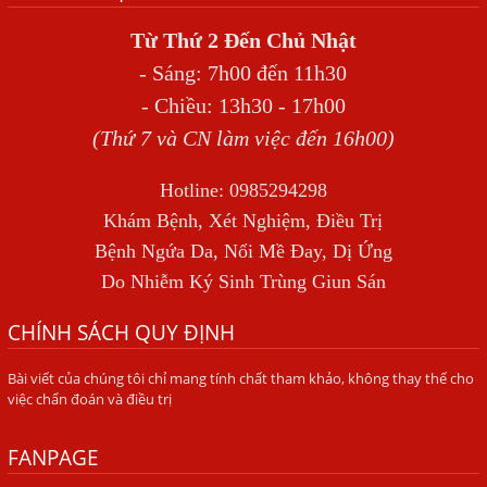
BỆNH GIUN XOẮN
Từ Thứ 2 Đến Chủ Nhật
Địa Chỉ Điều Trị Bệnh Sán Dây Uy Tín Tại Hà Nội
- Sáng: 7h00 đến 11h30
TỔNG QUAN VỀ NHIỄM GIUN LƯƠN
- Chiều: 13h30 - 17h00
(Thứ 7 và CN làm việc đến 16h00)
Bị Ngứa Nổi Mẩn Toàn Thân Do Giun Sán, Người Phụ Nữ
Đầu Hàng Vì Trị Nhiều Lần Không Khỏi
Hotline: 0985294298
NHIỄM TRÙNG NÃO DO AMIP, VIÊM MÀNG NÃO DO AMIP
Khám Bệnh, Xét Nghiệm, Điều Trị
NGUYÊN PHÁT
Bệnh Ngứa Da, Nổi Mề Đay, Dị Ứng
BÍ QUYẾT GIÚP ĐƯỜNG RUỘT KHỎE LẠI
Do Nhiễm Ký Sinh Trùng Giun Sán
Trị Bệnh Hôi Miệng Do Nhiễm Ký Sinh Trùng Giun Sán
CHÍNH SÁCH QUY ĐỊNH
Có Nên Quá Lo Lắng Khi Bị Ngứa Kéo Dài Do Nhiễm Giun
Đũa Chó Mèo?
Bài viết của chúng tôi chỉ mang tính chất tham khảo, không thay thế cho
việc chẩn đoán và điều trị
TÔI KHÔNG NGỜ ĐẾN MÌNH CŨNG BỊ NHIỄM SÁN CHÓ
Viêm Da Dị Ứng Kéo Dài Tôi Chỉ Mong Tìm Được Nguyên
FANPAGE
Nhân Để Chữa Trị.