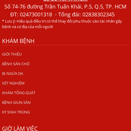
Đau Mắt Đỏ, Nguyên Nhân Và Cách Điều Trị
Số 74-76 đường Trần Tuấn Khải, P.5, Q.5, TP. HCM
ĐT:
02473001318
- Tổng đài: 02838302345
HÀ NỘI – PHÁT BAN MẨN ĐỎ KHẮP NGƯỜI, ĐI KHÁM
* Lưu ý: Hiệu quả điều trị có thể thay đổi phụ thuộc vào tác nhân gây
PHÁT HIỆN NHIỄM KÝ SINH TRÙNG
bệnh và cơ địa của mỗi người
Ăn hải sản sống, coi chừng nhiễm giun sán
KHÁM BỆNH
TỔNG QUAN VỀ KÉM HẤP THU THỨC ĂN
HÀ NỘI – NHIỄM BA LOẠI KÝ SINH TRÙNG DO THÓI QUEN
GIỚI THIỆU
ĂN MỘT MÓN ĂN SÁNG
BỆNH SÁN CHÓ
ẤU TRÙNG SÁN CHÓ DI CHUYỂN QUA DA GÂY NGỨA
BỊ NGỨA DA
VIÊM DA ĐỒNG TIỀN
XÉT NGHIỆM
Tại sao khám bệnh viện da liễu nhiều năm không hết
KHÁM TỔNG QUÁT
ngứa?
BỆNH GIUN SÁN
Địa Chỉ Chữa Bệnh Giun Sán Chó Uy Tín Tại Hà Nội
KÝ SINH TRÙNG
SÁN TRONG NÃO GÂY RA CÁC TRIỆU CHỨNG NHƯ TÂM
THẦN
GIỜ LÀM VIỆC