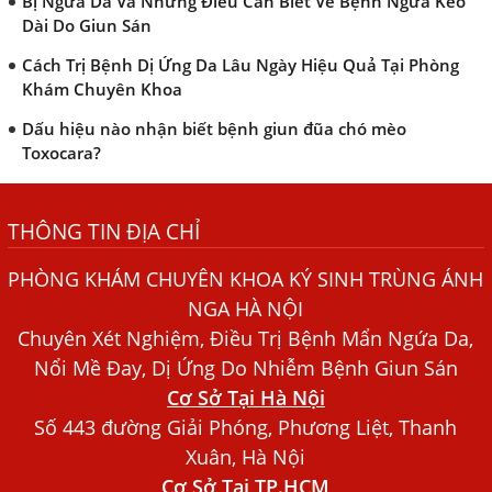
Cách Trị Bệnh Dị Ứng Da Lâu Ngày Hiệu Quả Tại Phòng
Khám Chuyên Khoa
Dấu hiệu nào nhận biết bệnh giun đũa chó mèo
Toxocara?
Những điều cần biết về bệnh giun đũa chó mèo
Bệnh Chàm Và Những Yếu Tố Liên Quan Đến Bệnh Giun
Sán
THÔNG TIN ĐỊA CHỈ
Dấu Hiệu Ngứa Da, Dị Ứng, Nổi Mề Đay Do Nhiễm Sán
PHÒNG KHÁM CHUYÊN KHOA KÝ SINH TRÙNG ÁNH
Chó Trong Máu
NGA HÀ NỘI
Bác sĩ Nguyễn Ngọc Ánh Phòng Khám Ánh Nga Đề Tài
Chuyên Xét Nghiệm, Điều Trị Bệnh Mẩn Ngứa Da,
Nghiên Cứu Khoa
Nổi Mề Đay, Dị Ứng Do Nhiễm Bệnh Giun Sán
Xét Nghiệm Giun Sán Gồm Những Loại Nào? Chi Phí Bao
Cơ Sở Tại Hà Nội
Nhiêu?
Số 443 đường Giải Phóng, Phương Liệt, Thanh
Người Đàn Ông Phát Ban Mẩn Đỏ Khắp Người, Sau Ba
Xuân, Hà Nội
Tháng Mới Tìm Ra Nguyên Nhân
Cơ Sở Tại TP.HCM