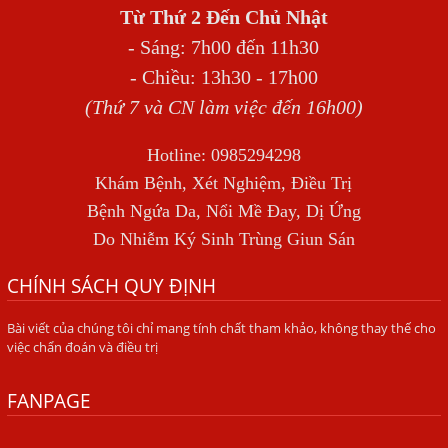
Từ Thứ 2 Đến Chủ Nhật
Địa Chỉ Điều Trị Bệnh Sán Dây Uy Tín Tại Hà Nội
- Sáng: 7h00 đến 11h30
TỔNG QUAN VỀ NHIỄM GIUN LƯƠN
- Chiều: 13h30 - 17h00
Bị Ngứa Nổi Mẩn Toàn Thân Do Giun Sán, Người Phụ Nữ
(Thứ 7 và CN làm việc đến 16h00)
Đầu Hàng Vì Trị Nhiều Lần Không Khỏi
Hotline: 0985294298
NHIỄM TRÙNG NÃO DO AMIP, VIÊM MÀNG NÃO DO AMIP
Khám Bệnh, Xét Nghiệm, Điều Trị
NGUYÊN PHÁT
Bệnh Ngứa Da, Nổi Mề Đay, Dị Ứng
BÍ QUYẾT GIÚP ĐƯỜNG RUỘT KHỎE LẠI
Do Nhiễm Ký Sinh Trùng Giun Sán
Trị Bệnh Hôi Miệng Do Nhiễm Ký Sinh Trùng Giun Sán
CHÍNH SÁCH QUY ĐỊNH
Có Nên Quá Lo Lắng Khi Bị Ngứa Kéo Dài Do Nhiễm Giun
Đũa Chó Mèo?
Bài viết của chúng tôi chỉ mang tính chất tham khảo, không thay thế cho
việc chẩn đoán và điều trị
TÔI KHÔNG NGỜ ĐẾN MÌNH CŨNG BỊ NHIỄM SÁN CHÓ
Viêm Da Dị Ứng Kéo Dài Tôi Chỉ Mong Tìm Được Nguyên
FANPAGE
Nhân Để Chữa Trị.
Mẩn Ngứa Da Do Giun Sán Cách Phát Hiện Nhiễm Sán