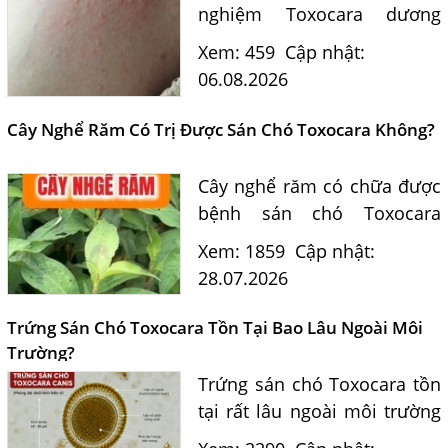
nghiệm Toxocara dương
tính 0,5 có phải nguyên
Xem: 459
Cập nhật:
nhân? Tiến sĩ Bác sĩ Nguyễn
06.08.2026
Hằng Lan tư vấn triệu chứng,
điều trị và phòng ngừa sán...
Cây Nghể Răm Có Trị Được Sán Chó Toxocara Không?
Cây nghể răm có chữa được
bệnh sán chó Toxocara
không? Tiến sĩ Bác sĩ
Xem: 1859
Cập nhật:
Nguyễn Hằng Lan giải đáp
28.07.2026
dựa trên bằng chứng khoa
học và hướng dẫn điều trị
Trứng Sán Chó Toxocara Tồn Tại Bao Lâu Ngoài Môi
của...
Trường?
Một Số Điều Cần Biết Về Ký Sinh Trùng Demodex Trên Da
Người
Trứng sán chó Toxocara tồn
tại rất lâu ngoài môi trường
Nguyên Nhân Và Tác Hại Của Bệnh Giun Chỉ Bạch Huyết
và là nguồn lây nhiễm nguy