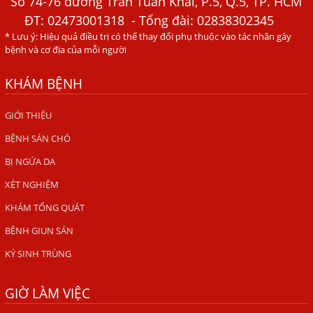
Số 74-76 đường Trần Tuấn Khải, P.5, Q.5, TP. HCM
ĐT:
02473001318
- Tổng đài: 02838302345
HÀ NỘI – PHÁT BAN MẨN ĐỎ KHẮP NGƯỜI, ĐI KHÁM
* Lưu ý: Hiệu quả điều trị có thể thay đổi phụ thuộc vào tác nhân gây
PHÁT HIỆN NHIỄM KÝ SINH TRÙNG
bệnh và cơ địa của mỗi người
Ăn hải sản sống, coi chừng nhiễm giun sán
KHÁM BỆNH
TỔNG QUAN VỀ KÉM HẤP THU THỨC ĂN
HÀ NỘI – NHIỄM BA LOẠI KÝ SINH TRÙNG DO THÓI QUEN
GIỚI THIỆU
ĂN MỘT MÓN ĂN SÁNG
BỆNH SÁN CHÓ
ẤU TRÙNG SÁN CHÓ DI CHUYỂN QUA DA GÂY NGỨA
BỊ NGỨA DA
VIÊM DA ĐỒNG TIỀN
XÉT NGHIỆM
Tại sao khám bệnh viện da liễu nhiều năm không hết
KHÁM TỔNG QUÁT
ngứa?
BỆNH GIUN SÁN
Địa Chỉ Chữa Bệnh Giun Sán Chó Uy Tín Tại Hà Nội
KÝ SINH TRÙNG
SÁN TRONG NÃO GÂY RA CÁC TRIỆU CHỨNG NHƯ TÂM
THẦN
GIỜ LÀM VIỆC
BỆNH GIUN XOẮN