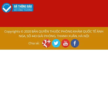
Trong Máu Gây Ngứa
BỆNH DO SÁN LÁ LỚN Ở GAN
Thuốc Điều Trị Giun Đũa Chó Tại Phòng Khám Chuyên
Khoa Ký Sinh Trùng
Copyrights © 2020 BẢN QUYỀN THUỘC PHÒNG KHÁM QUỐC TẾ ÁNH
Có Nên Quá Lo Lắng Khi Bị Nhiễm Bệnh Sán Chó Mèo
NGA, SỐ 443 GIẢI PHÓNG, THANH XUÂN, HÀ NỘI
Toxocara?
Chia sẻ:
Sán chó Những Dấu Hiệu Của Bệnh Sán Chó Chớ Nên
Xem Thường
Bệnh Sán Chó Mèo Ở Người Có Trị Khỏi Hoàn Toàn Được
Không?
Nếu Bị Giun Đũa Chó Mèo Điều Trị Ở Đâu Bao Lâu Thì
Khỏi?
Lý Do Tại Sao Bệnh Sán Chó Lại Gây Ngứa Kéo Dài?
Những Điều Cần Biết Về Bệnh Ngứa Da Do Giun Đũa Chó
Mèo