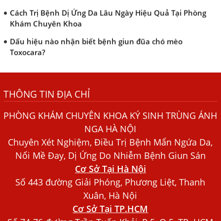
Cách Trị Bệnh Dị Ứng Da Lâu Ngày Hiệu Quả Tại Phòng
Khám Chuyên Khoa
Dấu hiệu nào nhận biết bệnh giun đũa chó mèo
Toxocara?
Những điều cần biết về bệnh giun đũa chó mèo
Bệnh Chàm Và Những Yếu Tố Liên Quan Đến Bệnh Giun
Sán
THÔNG TIN ĐỊA CHỈ
Dấu Hiệu Ngứa Da, Dị Ứng, Nổi Mề Đay Do Nhiễm Sán
PHÒNG KHÁM CHUYÊN KHOA KÝ SINH TRÙNG ÁNH
Chó Trong Máu
NGA HÀ NỘI
Bác sĩ Nguyễn Ngọc Ánh Phòng Khám Ánh Nga Đề Tài
Chuyên Xét Nghiệm, Điều Trị Bệnh Mẩn Ngứa Da,
Nghiên Cứu Khoa
Nổi Mề Đay, Dị Ứng Do Nhiễm Bệnh Giun Sán
Xét Nghiệm Giun Sán Gồm Những Loại Nào? Chi Phí Bao
Cơ Sở Tại Hà Nội
Nhiêu?
Số 443 đường Giải Phóng, Phương Liệt, Thanh
Người Đàn Ông Phát Ban Mẩn Đỏ Khắp Người, Sau Ba
Xuân, Hà Nội
Tháng Mới Tìm Ra Nguyên Nhân
Cơ Sở Tại TP.HCM
Đau Mắt Đỏ, Nguyên Nhân Và Cách Điều Trị