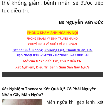
thể không giảm, bệnh nhân sẽ được tiếp
tục điều trị.
Bs Nguyễn Văn Đức
PHÒNG KHÁM ÁNH NGA HÀ NỘI
PHÒNG KHÁM
KÝ SINH TRÙNG HÀ NỘI
CHUYÊN GIA VỀ NGỨA VÀ GIUN SÁN
ĐC: 443 Giải Phóng,
Phương Liệt, Thanh Xuân, HN
Điện thoại 0985294298 - Hotline:
02473001318
Mở của từ 7h đến 17h, thứ 2 đến CN
Xét Nghiệm, Điều Trị Bệnh Giun Sán Gây Ngứa
Xét Nghiệm Toxocara Kết Quả 0,5 Có Phải Nguyên
Nhân Gây Mẩn Ngứa?
Mẩn ngứa khi gặp lạnh, xét