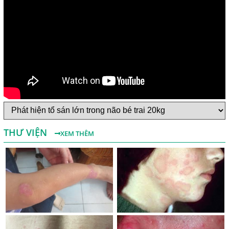
Một Số Điều Cần Biết Về Ký Sinh Trùng Demodex Trên Da
Người
Nguyên Nhân Và Tác Hại Của Bệnh Giun Chỉ Bạch Huyết
THƯ VIỆN
XEM THÊM
Chẩn Đoán Và Điều Trị Bệnh Echinococcus
Những Điều Cần Biết Về Giun Hình Ống
Chẩn Đoán Và Điều Trị Bệnh Amip Ở Não
Bệnh Sán Chó Dấu Hiệu Nhận Biết Và Thời Gian Trị Bệnh
Sán Chó