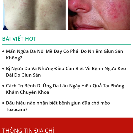
Trị Bệnh Sán Chó Có Khỏi Bệnh Ngứa Da Không?
TRIỆU CHỨNG GIUN SÁN CHÓ MÈO
Khi Trẻ Bị Dị Ứng Da Cần Làm Xét Nghiệm Gì Tìm Nguyên
Nhân Dị Ứng Da
BÀI VIẾT HOT
Điều trị bệnh sán lá gan ở đâu?
Mẩn Ngứa Da Nổi Mề Đay Có Phải Do Nhiễm Giun Sán
Không?
Bị Ngứa Da Và Những Điều Cần Biết Về Bệnh Ngứa Kéo
Dài Do Giun Sán
Cách Trị Bệnh Dị Ứng Da Lâu Ngày Hiệu Quả Tại Phòng
Khám Chuyên Khoa
Dấu hiệu nào nhận biết bệnh giun đũa chó mèo
Toxocara?
Những điều cần biết về bệnh giun đũa chó mèo
THÔNG TIN ĐỊA CHỈ
Bệnh Chàm Và Những Yếu Tố Liên Quan Đến Bệnh Giun