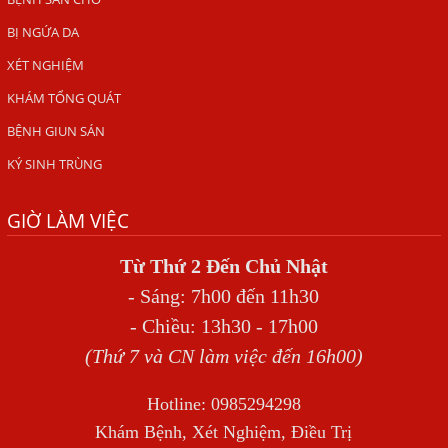
HÀ NỘI – NHIỄM BA LOẠI KÝ SINH TRÙNG DO THÓI QUEN
ĂN MỘT MÓN ĂN SÁNG
BỊ NGỨA DA
ẤU TRÙNG SÁN CHÓ DI CHUYỂN QUA DA GÂY NGỨA
XÉT NGHIỆM
VIÊM DA ĐỒNG TIỀN
KHÁM TỔNG QUÁT
Tại sao khám bệnh viện da liễu nhiều năm không hết
BỆNH GIUN SÁN
ngứa?
KÝ SINH TRÙNG
Địa Chỉ Chữa Bệnh Giun Sán Chó Uy Tín Tại Hà Nội
GIỜ LÀM VIỆC
SÁN TRONG NÃO GÂY RA CÁC TRIỆU CHỨNG NHƯ TÂM
THẦN
Từ Thứ 2 Đến Chủ Nhật
BỆNH GIUN XOẮN
- Sáng: 7h00 đến 11h30
Địa Chỉ Điều Trị Bệnh Sán Dây Uy Tín Tại Hà Nội
- Chiều: 13h30 - 17h00
TỔNG QUAN VỀ NHIỄM GIUN LƯƠN
(Thứ 7 và CN làm việc đến 16h00)
Bị Ngứa Nổi Mẩn Toàn Thân Do Giun Sán, Người Phụ Nữ
Hotline: 0985294298
Đầu Hàng Vì Trị Nhiều Lần Không Khỏi
Khám Bệnh, Xét Nghiệm, Điều Trị