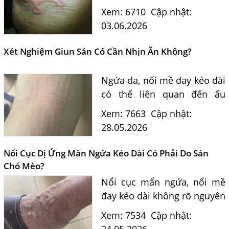
nhiễm, triệu chứng nguy
Xem: 6710
Cập nhật:
hiểm, cách điều trị và phòng
03.06.2026
tránh hiệu quả dưới góc
nhìn tư vấn của Bác sĩ
Xét Nghiệm Giun Sán Có Cần Nhịn Ăn Không?
Nguyễn...
Ngứa da, nổi mề đay kéo dài
có thể liên quan đến ấu
trùng giun sán. Tìm hiểu xét
Xem: 7663
Cập nhật:
nghiệm giun sán có cần
28.05.2026
nhịn ăn không, phương
pháp Elisa và quy trình
Nổi Cục Dị Ứng Mẩn Ngứa Kéo Dài Có Phải Do Sán
khám tại...
Chó Mèo?
Nổi cục mẩn ngứa, nổi mề
đay kéo dài không rõ nguyên
nhân có thể liên quan đến
Xem: 7534
Cập nhật:
ấu trùng sán chó mèo
24.05.2026