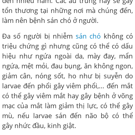
đến nhiều năm. Các ấu trùng này sẽ gây
tổn thương tại những nơi mà chúng đến,
làm nên bệnh sán chó ở người.
Đa số người bị nhiễm
sán chó
không có
triệu chứng gì nhưng cũng có thể có dấu
hiệu như ngứa ngoài da, mày đay, mẩn
ngứa, mệt mỏi, đau bụng, ăn không ngon,
giảm cân, nóng sốt, ho như bị suyễn do
larvae đến phổi gây viêm phổi,... đến mắt
có thể gây viêm mắt hay gây bệnh ở võng
mạc của mắt làm giảm thị lực, có thể gây
mù, nếu larvae sán đến não bộ có thể
gây nhức đầu, kinh giật.