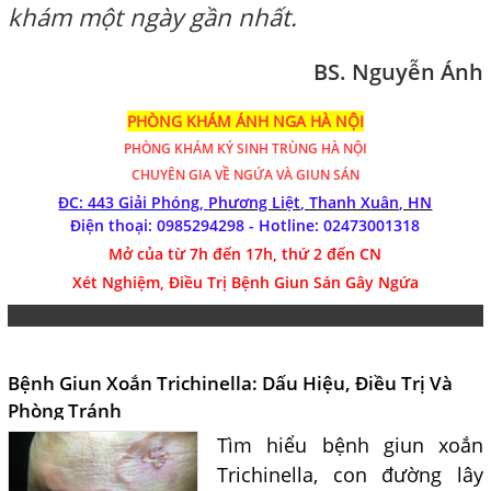
khám một ngày gần nhất.
BS. Nguyễn Ánh
PHÒNG KHÁM ÁNH NGA HÀ NỘI
PHÒNG KHÁM
KÝ SINH TRÙNG HÀ NỘI
CHUYÊN GIA VỀ NGỨA VÀ GIUN SÁN
ĐC: 443 Giải Phóng,
Phương Liệt, Thanh Xuân, HN
Điện thoại: 0985294298 - Hotline:
02473001318
Mở của từ 7h đến 17h, thứ 2 đến CN
Xét Nghiệm, Điều Trị Bệnh Giun Sán Gây Ngứa
Bệnh Giun Xoắn Trichinella: Dấu Hiệu, Điều Trị Và
Phòng Tránh
Tìm hiểu bệnh giun xoắn
Trichinella, con đường lây