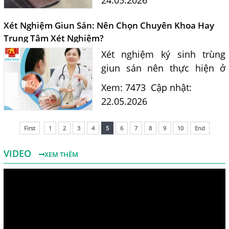
Toxocara. Tìm hiểu dấu
hiệu, đường lây nhiễm và xét
Xét Nghiệm Giun Sán: Nên Chọn Chuyên Khoa Hay
nghiệm...
Trung Tâm Xét Nghiệm?
Xét nghiệm ký sinh trùng
giun sán nên thực hiện ở
đâu để được chẩn đoán
Xem: 7473
Cập nhật:
chính xác và điều trị hiệu
22.05.2026
quả? Bác sĩ Đặng Thị Nga tư
vấn lựa chọn phòng khám...
First
1
2
3
4
5
6
7
8
9
10
End
VIDEO
XEM THÊM