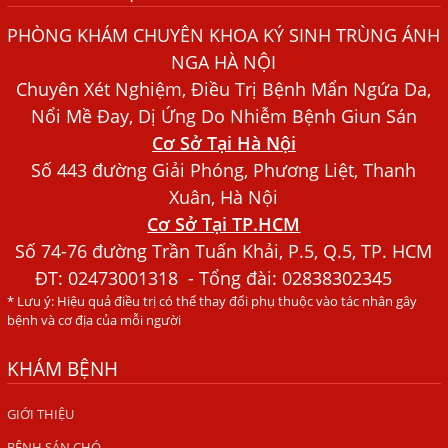
Sán
PHÒNG KHÁM CHUYÊN KHOA KÝ SINH TRÙNG ÁNH
Dấu Hiệu Ngứa Da, Dị Ứng, Nổi Mề Đay Do Nhiễm Sán
NGA HÀ NỘI
Chó Trong Máu
Chuyên Xét Nghiệm, Điều Trị Bệnh Mẩn Ngứa Da,
Bác sĩ Nguyễn Ngọc Ánh Phòng Khám Ánh Nga Đề Tài
Nổi Mề Đay, Dị Ứng Do Nhiễm Bệnh Giun Sán
Nghiên Cứu Khoa
Cơ Sở Tại Hà Nội
Xét Nghiệm Giun Sán Gồm Những Loại Nào? Chi Phí Bao
Số 443 đường Giải Phóng, Phương Liệt, Thanh
Nhiêu?
Xuân, Hà Nội
Cơ Sở Tại TP.HCM
Người Đàn Ông Phát Ban Mẩn Đỏ Khắp Người, Sau Ba
Tháng Mới Tìm Ra Nguyên Nhân
Số 74-76 đường Trần Tuấn Khải, P.5, Q.5, TP. HCM
ĐT:
02473001318
- Tổng đài: 02838302345
Đau Mắt Đỏ, Nguyên Nhân Và Cách Điều Trị
* Lưu ý: Hiệu quả điều trị có thể thay đổi phụ thuộc vào tác nhân gây
HÀ NỘI – PHÁT BAN MẨN ĐỎ KHẮP NGƯỜI, ĐI KHÁM
bệnh và cơ địa của mỗi người
PHÁT HIỆN NHIỄM KÝ SINH TRÙNG
KHÁM BỆNH
Ăn hải sản sống, coi chừng nhiễm giun sán
TỔNG QUAN VỀ KÉM HẤP THU THỨC ĂN
GIỚI THIỆU
BỆNH SÁN CHÓ