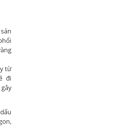
Có Nên Quá Lo Lắng Khi Bị Ngứa Kéo
Dài Do Nhiễm Giun Đũa Chó Mèo?
TÔI KHÔNG NGỜ ĐẾN MÌNH CŨNG BỊ
 sán
NHIỄM SÁN CHÓ
phổi
Viêm Da Dị Ứng Kéo Dài Tôi Chỉ Mong
vàng
Tìm Được Nguyên Nhân Để Chữa Trị.
Mẩn Ngứa Da Do Giun Sán Cách Phát
Hiện Nhiễm Sán Trong Máu Gây Ngứa
y từ
BỆNH DO SÁN LÁ LỚN Ở GAN
ẽ đi
Thuốc Điều Trị Giun Đũa Chó Tại Phòng
 gây
Khám Chuyên Khoa Ký Sinh Trùng
Có Nên Quá Lo Lắng Khi Bị Nhiễm Bệnh
Sán Chó Mèo Toxocara?
 dấu
Sán chó Những Dấu Hiệu Của Bệnh Sán
gon,
Chó Chớ Nên Xem Thường