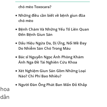
Dấu hiệu nào nhận biết bệnh giun đũa
chó mèo Toxocara?
Những điều cần biết về bệnh giun đũa
chó mèo
Bệnh Chàm Và Những Yếu Tố Liên Quan
Đến Bệnh Giun Sán
Dấu Hiệu Ngứa Da, Dị Ứng, Nổi Mề Đay
Do Nhiễm Sán Chó Trong Máu
Bác sĩ Nguyễn Ngọc Ánh Phòng Khám
Ánh Nga Đề Tài Nghiên Cứu Khoa
Xét Nghiệm Giun Sán Gồm Những Loại
Nào? Chi Phí Bao Nhiêu?
Người Đàn Ông Phát Ban Mẩn Đỏ Khắp
khoa
Người, Sau Ba Tháng Mới Tìm Ra Nguyên
Nhân
 dân
Đau Mắt Đỏ, Nguyên Nhân Và Cách Điều