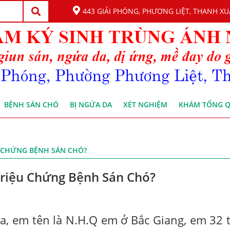
443 GIẢI PHÓNG, PHƯƠNG LIỆT, THANH XU
BỆNH SÁN CHÓ
BỊ NGỨA DA
XÉT NGHIỆM
KHÁM TỔNG 
U CHỨNG BỆNH SÁN CHÓ?
riệu Chứng Bệnh Sán Chó?
, em tên là N.H.Q em ở Bắc Giang, em 32 t