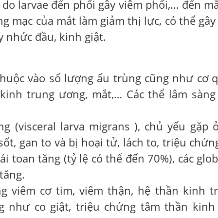
do larvae đến phổi gây viêm phổi,... đến mắ
g mạc của mắt làm giảm thị lực, có thể gây
 nhức đầu, kinh giật.
thuộc vào số lượng ấu trùng cũng như cơ 
 kinh trung ương, mắt,… Các thể lâm sàng
g (visceral larva migrans ), chủ yếu gặp ở
ốt, gan to và bị hoại tử, lách to, triệu chứn
 toan tăng (tỷ lệ có thể đến 70%), các glob
tăng.
ng viêm cơ tim, viêm thận, hệ thần kinh t
g như co giật, triệu chứng tâm thần kinh