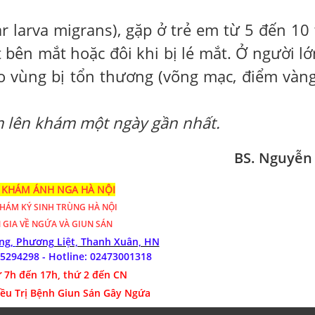
r larva migrans), gặp ở trẻ em từ 5 đến 10 
 bên mắt hoặc đôi khi bị lé mắt. Ở người lớ
ào vùng bị tổn thương (võng mạc, điểm vàng
m lên khám một ngày gần nhất.
BS. Nguyễn
KHÁM ÁNH NGA HÀ NỘI
KHÁM
KÝ SINH TRÙNG HÀ NỘI
 GIA VỀ NGỨA VÀ GIUN SÁN
óng,
Phương Liệt, Thanh Xuân, HN
85294298 - Hotline:
02473001318
 7h đến 17h, thứ 2 đến CN
iều Trị Bệnh Giun Sán Gây Ngứa