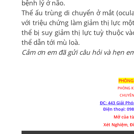
bệnh lý ở não.
Thể ấu trùng di chuyển ở mắt (ocula
với triệu chứng làm giảm thị lực một
thể bị suy giảm thị lực tuỳ thuộc v
thể dẫn tới mù loà.
Cảm ơn em đã gửi câu hỏi và hẹn e
PHÒNG 
PHÒNG 
CHUYÊN
ĐC: 443 Giải Ph
Điện thoại: 09
Mở của từ
Xét Nghiệm, Đ