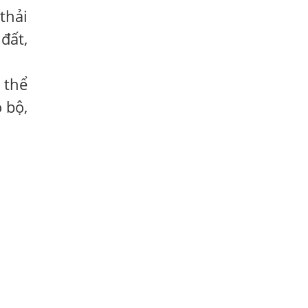
Trị
thải
HÀ NỘI – PHÁT BAN MẨN ĐỎ KHẮP
đất,
NGƯỜI, ĐI KHÁM PHÁT HIỆN NHIỄM KÝ
SINH TRÙNG
 thể
Ăn hải sản sống, coi chừng nhiễm giun
sán
 bộ,
TỔNG QUAN VỀ KÉM HẤP THU THỨC ĂN
HÀ NỘI – NHIỄM BA LOẠI KÝ SINH
TRÙNG DO THÓI QUEN ĂN MỘT MÓN ĂN
SÁNG
ẤU TRÙNG SÁN CHÓ DI CHUYỂN QUA DA
GÂY NGỨA
VIÊM DA ĐỒNG TIỀN
Tại sao khám bệnh viện da liễu nhiều
năm không hết ngứa?