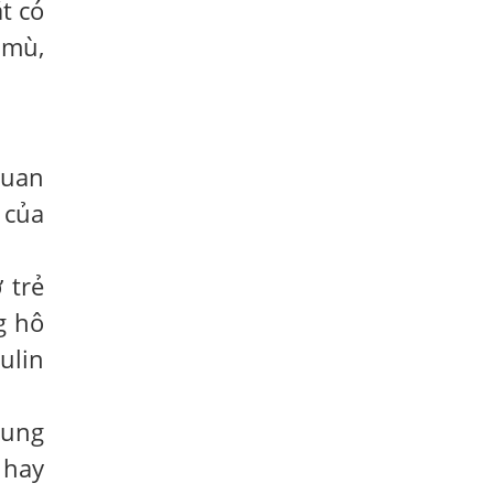
t có
Bệnh Sán Chó Mèo Ở Người Có Trị Khỏi
 mù,
Hoàn Toàn Được Không?
Nếu Bị Giun Đũa Chó Mèo Điều Trị Ở
Đâu Bao Lâu Thì Khỏi?
Lý Do Tại Sao Bệnh Sán Chó Lại Gây
quan
Ngứa Kéo Dài?
 của
Những Điều Cần Biết Về Bệnh Ngứa Da
Do Giun Đũa Chó Mèo
 trẻ
Cách Nhận Biết Nổi Mẩn Đỏ Ngứa Do
Nhiễm Giun Sán
g hô
Ngứa Da Nổi Mề Đay Có Phải Do Nhiễm
ulin
Giun Sán Không?
Dấu Hiệu Nhận Biết Sán Lên Não
rung
NHỮNG ĐIỀU CẦN BIẾT VỀ GIUN ĐŨA,
 hay
LÀM THẾ NÀO ĐỂ BIẾT ĐÃ MẮC GIUN