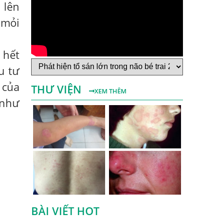
 lên
Bệnh Sán Chó Dấu Hiệu Nhận Biết Và
 mỏi
Thời Gian Trị Bệnh Sán Chó
Trị Bệnh Sán Chó Có Khỏi Bệnh Ngứa Da
 hết
Không?
u tư
TRIỆU CHỨNG GIUN SÁN CHÓ MÈO
 của
THƯ VIỆN
Khi Trẻ Bị Dị Ứng Da Cần Làm Xét
XEM THÊM
 như
Nghiệm Gì Tìm Nguyên Nhân Dị Ứng Da
Điều trị bệnh sán lá gan ở đâu?
Mẩn Ngứa Da Nổi Mề Đay Có Phải Do
Nhiễm Giun Sán Không?
Bị Ngứa Da Và Những Điều Cần Biết Về
Bệnh Ngứa Kéo Dài Do Giun Sán
Cách Trị Bệnh Dị Ứng Da Lâu Ngày Hiệu
Quả Tại Phòng Khám Chuyên Khoa
BÀI VIẾT HOT