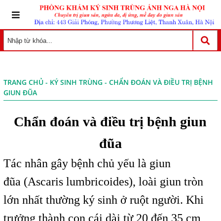
TRANG CHỦ
-
KÝ SINH TRÙNG
- CHẨN ĐOÁN VÀ ĐIỀU TRỊ BỆNH
GIUN ĐŨA
Chẩn đoán và điều trị bệnh giun
đũa
Tác nhân gây bệnh chủ yếu là giun
đũa (Ascaris lumbricoides), loài giun tròn
lớn nhất thường ký sinh ở ruột người. Khi
trưởng thành con cái dài từ 20 đến 35 cm,