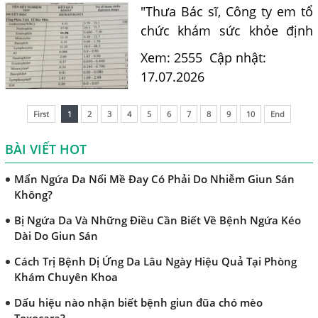
"Thưa Bác sĩ, Công ty em tổ
Bệnh Sán Chó Dấu Hiệu Nhận Biết Và Thời Gian Trị Bệnh
chức khám sức khỏe định
Sán Chó
kỳ. Kết quả xét nghiệm máu
Xem: 2555
Cập nhật:
Trị Bệnh Sán Chó Có Khỏi Bệnh Ngứa Da Không?
của em có chỉ số bạch cầu ái
17.07.2026
TRIỆU CHỨNG GIUN SÁN CHÓ MÈO
toan (Eosinophils) tăng là
11.7%. Em nghe nói chỉ...
Khi Trẻ Bị Dị Ứng Da Cần Làm Xét Nghiệm Gì Tìm Nguyên
First
1
2
3
4
5
6
7
8
9
10
End
Nhân Dị Ứng Da
BÀI VIẾT HOT
Điều trị bệnh sán lá gan ở đâu?
Mẩn Ngứa Da Nổi Mề Đay Có Phải Do Nhiễm Giun Sán
Không?
Bị Ngứa Da Và Những Điều Cần Biết Về Bệnh Ngứa Kéo
Dài Do Giun Sán
Cách Trị Bệnh Dị Ứng Da Lâu Ngày Hiệu Quả Tại Phòng
Khám Chuyên Khoa
Dấu hiệu nào nhận biết bệnh giun đũa chó mèo
Toxocara?