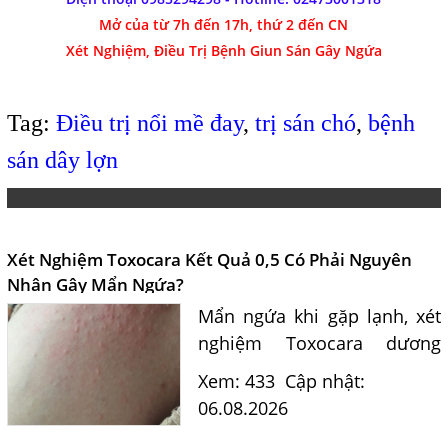
Mở của từ 7h đến 17h, thứ 2 đến CN
Xét Nghiệm, Điều Trị Bệnh Giun Sán Gây Ngứa
Tag:
Điều trị nổi mề đay
,
trị sán chó
,
bệnh
sán dây lợn
Xét Nghiệm Toxocara Kết Quả 0,5 Có Phải Nguyên
Nhân Gây Mẩn Ngứa?
Mẩn ngứa khi gặp lạnh, xét
nghiệm Toxocara dương
tính 0,5 có phải nguyên
Xem: 433
Cập nhật:
nhân? Tiến sĩ Bác sĩ Nguyễn
06.08.2026
Hằng Lan tư vấn triệu chứng,