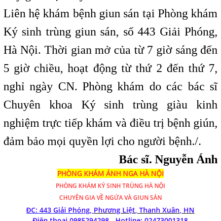
Liên hệ khám bệnh giun sán tại Phòng khám
Ký sinh trùng giun sán, số 443 Giải Phóng,
Hà Nội. Thời gian mở của từ 7 giờ sáng đến
5 giờ chiều, hoạt động từ thứ 2 đến thứ 7,
nghỉ ngày CN. Phòng khám do các bác sĩ
Chuyên khoa Ký sinh trùng giàu kinh
nghiệm trực tiếp khám và điều trị bệnh giún,
đảm bảo mọi quyền lợi cho người bệnh./.
Bác sĩ. Nguyễn Ánh
PHÒNG KHÁM ÁNH NGA HÀ NỘI
PHÒNG KHÁM
KÝ SINH TRÙNG HÀ NỘI
CHUYÊN GIA VỀ NGỨA VÀ GIUN SÁN
ĐC: 443 Giải Phóng,
Phương Liệt, Thanh Xuân, HN
Điện thoại 0985294298 - Hotline:
02473001318