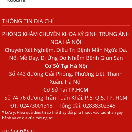
Những điều cần biết về bệnh giun đũa chó mèo
THÔNG TIN ĐỊA CHỈ
Bệnh Chàm Và Những Yếu Tố Liên Quan Đến Bệnh Giun
Sán
PHÒNG KHÁM CHUYÊN KHOA KÝ SINH TRÙNG ÁNH
Dấu Hiệu Ngứa Da, Dị Ứng, Nổi Mề Đay Do Nhiễm Sán
NGA HÀ NỘI
Chó Trong Máu
Chuyên Xét Nghiệm, Điều Trị Bệnh Mẩn Ngứa Da,
Bác sĩ Nguyễn Ngọc Ánh Phòng Khám Ánh Nga Đề Tài
Nổi Mề Đay, Dị Ứng Do Nhiễm Bệnh Giun Sán
Nghiên Cứu Khoa
Cơ Sở Tại Hà Nội
Xét Nghiệm Giun Sán Gồm Những Loại Nào? Chi Phí Bao
Số 443 đường Giải Phóng, Phương Liệt, Thanh
Nhiêu?
Xuân, Hà Nội
Cơ Sở Tại TP.HCM
Người Đàn Ông Phát Ban Mẩn Đỏ Khắp Người, Sau Ba
Tháng Mới Tìm Ra Nguyên Nhân
Số 74-76 đường Trần Tuấn Khải, P.5, Q.5, TP. HCM
ĐT:
02473001318
- Tổng đài: 02838302345
Đau Mắt Đỏ, Nguyên Nhân Và Cách Điều Trị
* Lưu ý: Hiệu quả điều trị có thể thay đổi phụ thuộc vào tác nhân gây
HÀ NỘI – PHÁT BAN MẨN ĐỎ KHẮP NGƯỜI, ĐI KHÁM
bệnh và cơ địa của mỗi người
PHÁT HIỆN NHIỄM KÝ SINH TRÙNG