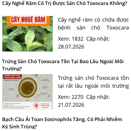
điều trị và phòng ngừa sán...
Cây Nghể Răm Có Trị Được Sán Chó Toxocara Không?
Cây nghể răm có chữa được
bệnh sán chó Toxocara
không? Tiến sĩ Bác sĩ
Xem: 1832
Cập nhật:
Nguyễn Hằng Lan giải đáp
28.07.2026
dựa trên bằng chứng khoa
học và hướng dẫn điều trị
Trứng Sán Chó Toxocara Tồn Tại Bao Lâu Ngoài Môi
của...
Trường?
Trứng sán chó Toxocara tồn
Một Số Điều Cần Biết Về Ký Sinh Trùng Demodex Trên Da
tại rất lâu ngoài môi trường
Người
và là nguồn lây nhiễm nguy
Xem: 2270
Cập nhật:
Nguyên Nhân Và Tác Hại Của Bệnh Giun Chỉ Bạch Huyết
hiểm cho con người. Tiến sĩ
21.07.2026
Chẩn Đoán Và Điều Trị Bệnh Echinococcus
Bác sĩ Nguyễn Hằng Lan tư
vấn cách nhận biết...
Những Điều Cần Biết Về Giun Hình Ống
Bạch Cầu Ái Toan Eosinophils Tăng, Có Phải Nhiễm
Ký Sinh Trùng?
Chẩn Đoán Và Điều Trị Bệnh Amip Ở Não