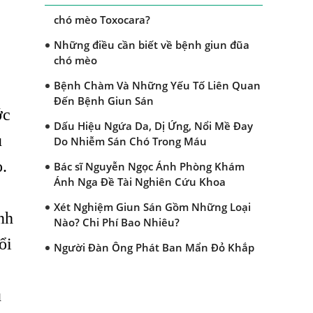
Dấu hiệu nào nhận biết bệnh giun đũa
chó mèo Toxocara?
Những điều cần biết về bệnh giun đũa
chó mèo
Bệnh Chàm Và Những Yếu Tố Liên Quan
Đến Bệnh Giun Sán
ớc
Dấu Hiệu Ngứa Da, Dị Ứng, Nổi Mề Đay
u
Do Nhiễm Sán Chó Trong Máu
.
Bác sĩ Nguyễn Ngọc Ánh Phòng Khám
Ánh Nga Đề Tài Nghiên Cứu Khoa
Xét Nghiệm Giun Sán Gồm Những Loại
nh
Nào? Chi Phí Bao Nhiêu?
ổi
Người Đàn Ông Phát Ban Mẩn Đỏ Khắp
Người, Sau Ba Tháng Mới Tìm Ra Nguyên
Nhân
u
Đau Mắt Đỏ, Nguyên Nhân Và Cách Điều