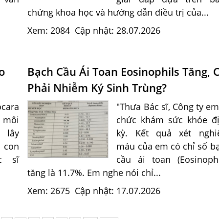
chứng khoa học và hướng dẫn điều trị của...
Xem: 2084
Cập nhật: 28.07.2026
o
Bạch Cầu Ái Toan Eosinophils Tăng, 
Phải Nhiễm Ký Sinh Trùng?
cara
"Thưa Bác sĩ, Công ty em
i môi
chức khám sức khỏe đ
 lây
kỳ. Kết quả xét ngh
 con
máu của em có chỉ số b
c sĩ
cầu ái toan (Eosinophi
tăng là 11.7%. Em nghe nói chỉ...
Xem: 2675
Cập nhật: 17.07.2026