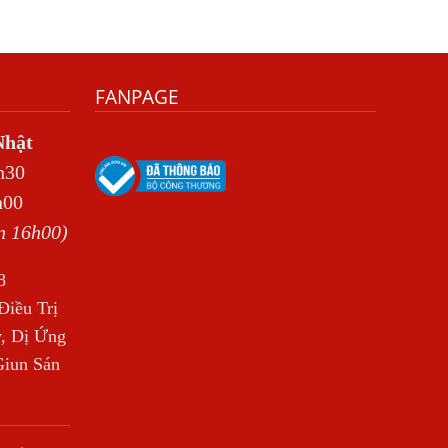
ĐŨA
Tại Sao Trẻ Em Mắc Giun Kim Lại Ngứa
Hậu Môn, Khám Trị Ở Đâu?
FANPAGE
Bằng Cách Nào Sán Dây Chó
Echinococcus Có Thể “Đột Nhập” Vào Tới
Nhật
Phổi Người Bệnh?
h30
Bị Ngứa Da Do Giun Sán Dấu Hiệu Nhận
h00
Biết Và Thời Gian Điều Trị
n 16h00)
Mắt Bị Mờ Do Giun Sán Dấu Hiệu Nhận
Biết Và Thời Gian Điều Trị
8
Điều Trị Bệnh Sán Chó Tại Phòng Khám
iều Trị
Bệnh Giun Sán Ánh Nga
, Dị Ứng
Sán Chó Có Lây Không?
Giun Sán
KHI NÀO CẦN LÀM XÉT NGHIỆM KÝ SINH
TRÙNG