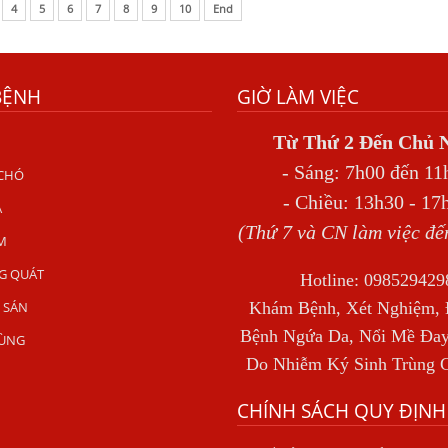
4
5
6
7
8
9
10
End
BỆNH
GIỜ LÀM VIỆC
Từ Thứ 2 Đến Chủ 
- Sáng: 7h00 đến 11
 CHÓ
- Chiều: 13h30 - 17
A
(Thứ 7 và CN làm việc đế
M
G QUÁT
Hotline: 098529429
 SÁN
Khám Bệnh, Xét Nghiệm, Đ
Bệnh Ngứa Da, Nổi Mề Đay
RÙNG
Do Nhiễm Ký Sinh Trùng 
CHÍNH SÁCH QUY ĐỊNH