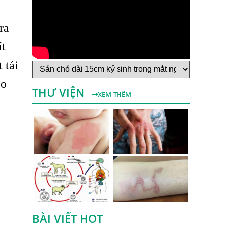
Bệnh Sán Chó Dấu Hiệu Nhận Biết Và
ra
Thời Gian Trị Bệnh Sán Chó
ít
Trị Bệnh Sán Chó Có Khỏi Bệnh Ngứa Da
Không?
 tái
TRIỆU CHỨNG GIUN SÁN CHÓ MÈO
èo
THƯ VIỆN
Khi Trẻ Bị Dị Ứng Da Cần Làm Xét
XEM THÊM
Nghiệm Gì Tìm Nguyên Nhân Dị Ứng Da
Điều trị bệnh sán lá gan ở đâu?
Mẩn Ngứa Da Nổi Mề Đay Có Phải Do
Nhiễm Giun Sán Không?
Bị Ngứa Da Và Những Điều Cần Biết Về
Bệnh Ngứa Kéo Dài Do Giun Sán
Cách Trị Bệnh Dị Ứng Da Lâu Ngày Hiệu
Quả Tại Phòng Khám Chuyên Khoa
BÀI VIẾT HOT