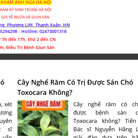
KHÁM ÁNH NGA HÀ NỘI
KHÁM
KÝ SINH TRÙNG HÀ NỘI
 GIA VỀ NGỨA VÀ GIUN SÁN
óng,
Phương Liệt, Thanh Xuân, HN
85294298 - Hotline:
02473001318
 7h đến 17h, thứ 2 đến CN
m, Điều Trị Bệnh Giun Sán
Có
Cây Nghể Răm Có Trị Được Sán Chó
Toxocara Không?
, xét
Cây nghể răm có ch
ương
được bệnh sán c
uyên
Toxocara không? Tiến
c sĩ
Bác sĩ Nguyễn Hằng 
 vấn
giải đáp dựa trên b