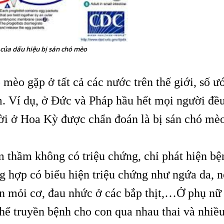
 của dấu hiệu bị sán chó mèo
ó
mèo gặp ở tất cả các nước trên thế giới, số ư
m. Ví dụ, ở Đức và Pháp hầu hết mọi người đề
ười ở Hoa Kỳ được chẩn đoán là bị sán chó mèo
 thầm không có triệu chứng, chỉ phát hiện bệ
 hợp có biểu hiện triệu chứng như ngứa da, n
ến mỏi cơ, đau nhức ở các bắp thịt,…Ở phụ nữ
hể truyền bệnh cho con qua nhau thai và nhiề