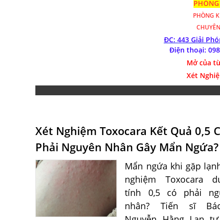
PHÒNG 
PHÒNG 
CHUYÊN
ĐC: 443 Giải Ph
Điện thoại: 09
Mở của từ
Xét Nghiệ
Xét Nghiệm Toxocara Kết Quả 0,5 
Phải Nguyên Nhân Gây Mẩn Ngứa?
Mẩn ngứa khi gặp lạnh
nghiệm Toxocara d
tính 0,5 có phải ng
nhân? Tiến sĩ Bá
Nguyễn Hằng Lan tư