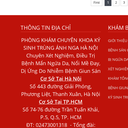
First
1
2
3
THÔNG TIN ĐỊA CHỈ
KHÁM 
PHÒNG KHÁM CHUYÊN KHOA KÝ
GIỚI THIỆU
SINH TRÙNG ÁNH NGA HÀ NỘI
BỆNH SÁN
Chuyên Xét Nghiệm, Điều Trị
BỊ NGỨA D
Bệnh Mẩn Ngứa Da, Nổi Mề Đay,
XÉT NGHIỆ
Dị Ứng Do Nhiễm Bệnh Giun Sán
Cơ Sở Tại Hà Nội
KHÁM TỔN
Số 443 đường Giải Phóng,
BỆNH GIUN
Phương Liệt, Thanh Xuân, Hà Nội
KÝ SINH T
Cơ Sở Tại TP.HCM
Số 74-76 đường Trần Tuấn Khải,
P.5, Q.5, TP. HCM
ĐT:
02473001318
- Tổng đài: