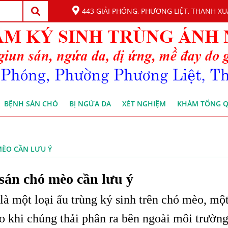
443 GIẢI PHÓNG, PHƯƠNG LIỆT, THANH XU
BỆNH SÁN CHÓ
BỊ NGỨA DA
XÉT NGHIỆM
KHÁM TỔNG 
MÈO CẦN LƯU Ý
sán chó mèo cần lưu ý
à một loại ấu trùng ký sinh trên chó mèo, mộ
o khi chúng thải phân ra bên ngoài môi trường