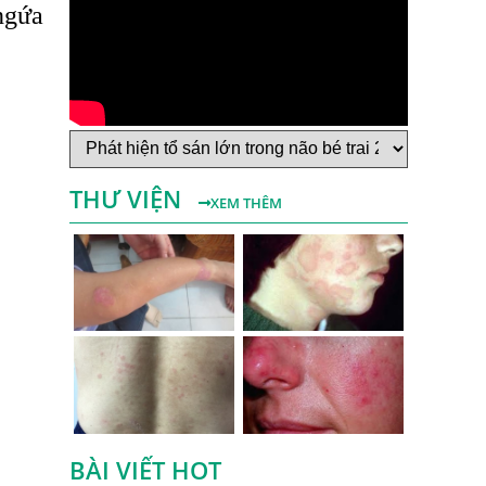
 ngứa
Bệnh Sán Chó Dấu Hiệu Nhận Biết Và
Thời Gian Trị Bệnh Sán Chó
Trị Bệnh Sán Chó Có Khỏi Bệnh Ngứa Da
Không?
TRIỆU CHỨNG GIUN SÁN CHÓ MÈO
THƯ VIỆN
Khi Trẻ Bị Dị Ứng Da Cần Làm Xét
XEM THÊM
Nghiệm Gì Tìm Nguyên Nhân Dị Ứng Da
Điều trị bệnh sán lá gan ở đâu?
Mẩn Ngứa Da Nổi Mề Đay Có Phải Do
Nhiễm Giun Sán Không?
Bị Ngứa Da Và Những Điều Cần Biết Về
Bệnh Ngứa Kéo Dài Do Giun Sán
Cách Trị Bệnh Dị Ứng Da Lâu Ngày Hiệu
Quả Tại Phòng Khám Chuyên Khoa
BÀI VIẾT HOT