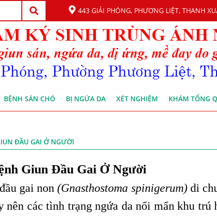
443 GIẢI PHÓNG, PHƯƠNG LIỆT, THANH XU
BỆNH SÁN CHÓ
BỊ NGỨA DA
XÉT NGHIỆM
KHÁM TỔNG 
IUN ĐẦU GAI Ở NGƯỜI
ệnh Giun Đầu Gai Ở Người
 đầu gai non
(Gnasthostoma spinigerum)
di ch
y nên các tình trạng ngứa da nổi mẩn khu trú 