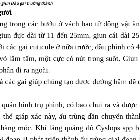
 giun Đầu gai trưởng thành
gười
g trong các bướu ở vách bao tử động vật ăn 
iun đực dài từ 11 đến 25mm, giun cái dài 25
 các gai cuticule ở nữa trước, đầu phình có 4
vỏ lấm tấm, một cực có nút trong suốt. Giun
phân đi ra ngoài.
à các gai giúp chúng tạo được đường hầm để 
 quản hình trụ phình, có bao chui ra và được 
 thể giáp xác này, ấu trùng dần chuyển thàn
4 hàng móc. Khi lăng quăng đỏ Cyslops spp bị
i đoạn II phát triển thành ấu trùng giai đoạn 