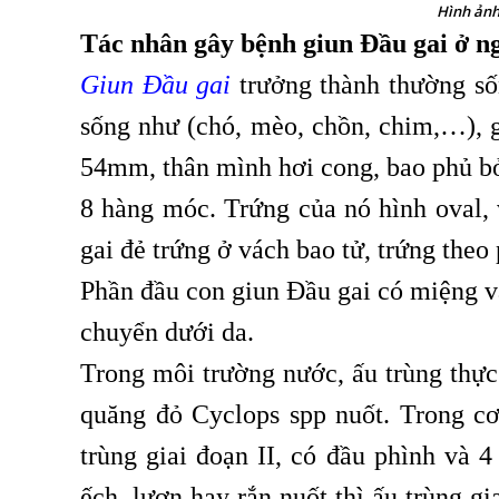
Hình ảnh
Tác nhân gây bệnh giun Đầu gai ở n
Giun Đầu gai
trưởng thành thường sốn
sống như (chó, mèo, chồn, chim,…), g
54mm, thân mình hơi cong, bao phủ bởi
8 hàng móc. Trứng của nó hình oval, 
gai đẻ trứng ở vách bao tử, trứng theo 
Phần đầu con giun Đầu gai có miệng v
chuyển dưới da.
Trong môi trường nước, ấu trùng thực
quăng đỏ Cyclops spp nuốt. Trong cơ
trùng giai đoạn II, có đầu phình và 
ếch, lươn hay rắn nuốt thì ấu trùng gia