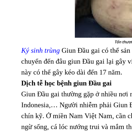
Tổn thươn
Ký sinh trùng
Giun Đầu gai có thể sản
chuyển đến đâu giun Đầu gai lại gây vi
này có thể gây kéo dài đến 17 năm.
Dịch tễ học bệnh giun Đầu gai
Giun Đầu gai thường gặp ở nhiều nơi 
Indonesia,… Người nhiễm phải Giun Đ
chín kỹ. Ở miền Nam Việt Nam, cần ch
ngừ sống, cá lóc nướng trui và mắm th