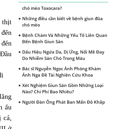
Dấu hiệu nào nhận biết bệnh giun đũa
chó mèo Toxocara?
Những điều cần biết về bệnh giun đũa
thịt
chó mèo
 đến
Bệnh Chàm Và Những Yếu Tố Liên Quan
Đến Bệnh Giun Sán
 đến
Dấu Hiệu Ngứa Da, Dị Ứng, Nổi Mề Đay
 Đầu
Do Nhiễm Sán Chó Trong Máu
Bác sĩ Nguyễn Ngọc Ánh Phòng Khám
di
Ánh Nga Đề Tài Nghiên Cứu Khoa
Xét Nghiệm Giun Sán Gồm Những Loại
Nào? Chi Phí Bao Nhiêu?
lăng
Người Đàn Ông Phát Ban Mẩn Đỏ Khắp
h ấu
Người, Sau Ba Tháng Mới Tìm Ra Nguyên
Nhân
 cá,
Đau Mắt Đỏ, Nguyên Nhân Và Cách Điều
III ở