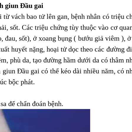
h giun Đầu gai
i từ vách bao tử lên gan, bệnh nhân có triệu 
ải, sốt. Các triệu chứng tùy thuộc vào cơ qua
, đau, sốt), ở xoang bụng ( bướu giả viêm ), 
ất huyết nặng, hoại tử dọc theo các đường đi
viêm, phù da, tạo đường hầm dưới da có thâm n
h giun Đầu gai có thể kéo dài nhiều năm, có n
úc bộc phát.
sa để chẩn đoán bệnh.