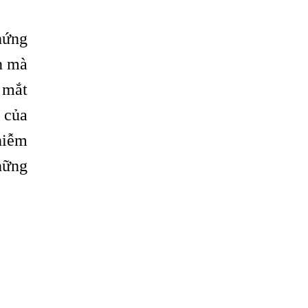
Có Nên Quá Lo Lắng Khi Bị Ngứa Kéo
chứng
Dài Do Nhiễm Giun Đũa Chó Mèo?
n mà
TÔI KHÔNG NGỜ ĐẾN MÌNH CŨNG BỊ
NHIỄM SÁN CHÓ
ở mắt
Viêm Da Dị Ứng Kéo Dài Tôi Chỉ Mong
 của
Tìm Được Nguyên Nhân Để Chữa Trị.
hiễm
Mẩn Ngứa Da Do Giun Sán Cách Phát
Hiện Nhiễm Sán Trong Máu Gây Ngứa
hững
BỆNH DO SÁN LÁ LỚN Ở GAN
Thuốc Điều Trị Giun Đũa Chó Tại Phòng
Khám Chuyên Khoa Ký Sinh Trùng
Có Nên Quá Lo Lắng Khi Bị Nhiễm Bệnh
Sán Chó Mèo Toxocara?
Sán chó Những Dấu Hiệu Của Bệnh Sán
Chó Chớ Nên Xem Thường