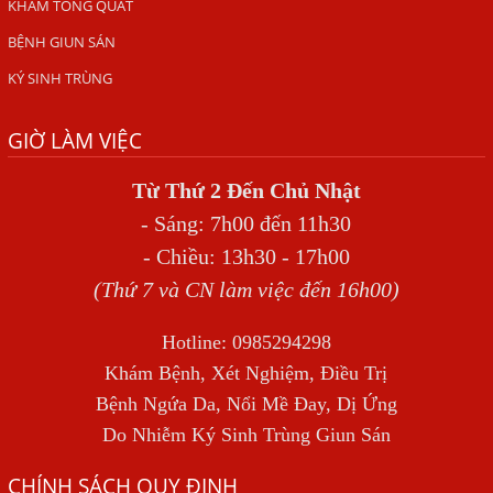
VIÊM DA ĐỒNG TIỀN
KHÁM TỔNG QUÁT
Tại sao khám bệnh viện da liễu nhiều năm không hết
BỆNH GIUN SÁN
ngứa?
KÝ SINH TRÙNG
Địa Chỉ Chữa Bệnh Giun Sán Chó Uy Tín Tại Hà Nội
GIỜ LÀM VIỆC
SÁN TRONG NÃO GÂY RA CÁC TRIỆU CHỨNG NHƯ TÂM
THẦN
Từ Thứ 2 Đến Chủ Nhật
BỆNH GIUN XOẮN
- Sáng: 7h00 đến 11h30
Địa Chỉ Điều Trị Bệnh Sán Dây Uy Tín Tại Hà Nội
- Chiều: 13h30 - 17h00
TỔNG QUAN VỀ NHIỄM GIUN LƯƠN
(Thứ 7 và CN làm việc đến 16h00)
Bị Ngứa Nổi Mẩn Toàn Thân Do Giun Sán, Người Phụ Nữ
Hotline: 0985294298
Đầu Hàng Vì Trị Nhiều Lần Không Khỏi
Khám Bệnh, Xét Nghiệm, Điều Trị
NHIỄM TRÙNG NÃO DO AMIP, VIÊM MÀNG NÃO DO AMIP
Bệnh Ngứa Da, Nổi Mề Đay, Dị Ứng
NGUYÊN PHÁT
Do Nhiễm Ký Sinh Trùng Giun Sán
BÍ QUYẾT GIÚP ĐƯỜNG RUỘT KHỎE LẠI
CHÍNH SÁCH QUY ĐỊNH