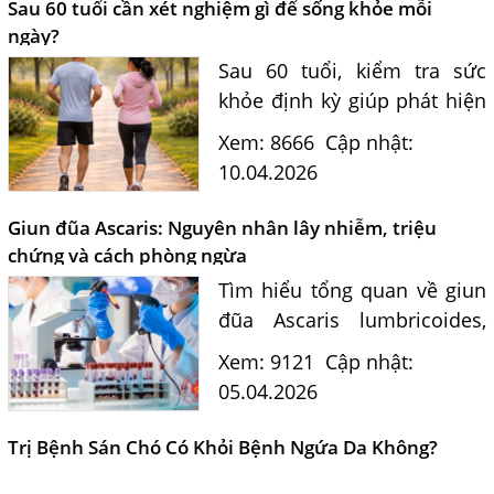
hiệu quả.
Sau 60 tuổi cần xét nghiệm gì để sống khỏe mỗi
ngày?
Sau 60 tuổi, kiểm tra sức
khỏe định kỳ giúp phát hiện
sớm bệnh tim mạch, tiểu
Xem: 8666
Cập nhật:
đường, mỡ máu và tiêu hóa.
10.04.2026
Cùng bác sĩ tư vấn chi tiết.
Giun đũa Ascaris: Nguyên nhân lây nhiễm, triệu
chứng và cách phòng ngừa
Tìm hiểu tổng quan về giun
đũa Ascaris lumbricoides,
triệu chứng nhiễm bệnh,
Xem: 9121
Cập nhật:
con đường lây nhiễm và
05.04.2026
cách phòng ngừa hiệu quả
từ chuyên gia.
Trị Bệnh Sán Chó Có Khỏi Bệnh Ngứa Da Không?