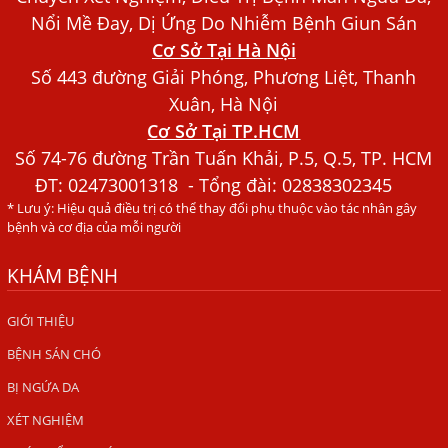
Bác sĩ Nguyễn Ngọc Ánh Phòng Khám Ánh Nga Đề Tài
Nổi Mề Đay, Dị Ứng Do Nhiễm Bệnh Giun Sán
Nghiên Cứu Khoa
Cơ Sở Tại Hà Nội
Xét Nghiệm Giun Sán Gồm Những Loại Nào? Chi Phí Bao
Số 443 đường Giải Phóng, Phương Liệt, Thanh
Nhiêu?
Xuân, Hà Nội
Cơ Sở Tại TP.HCM
Người Đàn Ông Phát Ban Mẩn Đỏ Khắp Người, Sau Ba
Tháng Mới Tìm Ra Nguyên Nhân
Số 74-76 đường Trần Tuấn Khải, P.5, Q.5, TP. HCM
ĐT:
02473001318
- Tổng đài: 02838302345
Đau Mắt Đỏ, Nguyên Nhân Và Cách Điều Trị
* Lưu ý: Hiệu quả điều trị có thể thay đổi phụ thuộc vào tác nhân gây
HÀ NỘI – PHÁT BAN MẨN ĐỎ KHẮP NGƯỜI, ĐI KHÁM
bệnh và cơ địa của mỗi người
PHÁT HIỆN NHIỄM KÝ SINH TRÙNG
KHÁM BỆNH
Ăn hải sản sống, coi chừng nhiễm giun sán
TỔNG QUAN VỀ KÉM HẤP THU THỨC ĂN
GIỚI THIỆU
BỆNH SÁN CHÓ
HÀ NỘI – NHIỄM BA LOẠI KÝ SINH TRÙNG DO THÓI QUEN
ĂN MỘT MÓN ĂN SÁNG
BỊ NGỨA DA
ẤU TRÙNG SÁN CHÓ DI CHUYỂN QUA DA GÂY NGỨA
XÉT NGHIỆM