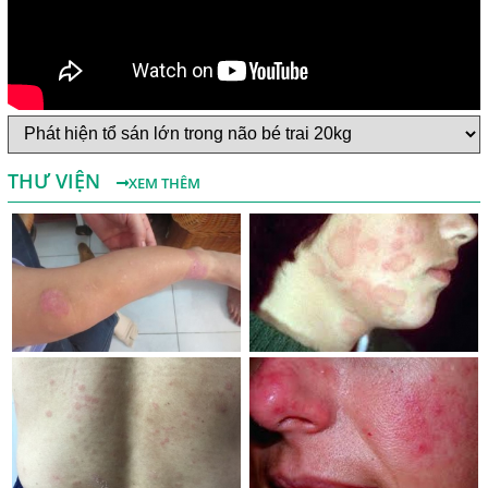
Một Số Điều Cần Biết Về Ký Sinh Trùng Demodex Trên Da
Người
Nguyên Nhân Và Tác Hại Của Bệnh Giun Chỉ Bạch Huyết
THƯ VIỆN
XEM THÊM
Chẩn Đoán Và Điều Trị Bệnh Echinococcus
Những Điều Cần Biết Về Giun Hình Ống
Chẩn Đoán Và Điều Trị Bệnh Amip Ở Não
Bệnh Sán Chó Dấu Hiệu Nhận Biết Và Thời Gian Trị Bệnh
Sán Chó
Trị Bệnh Sán Chó Có Khỏi Bệnh Ngứa Da Không?
TRIỆU CHỨNG GIUN SÁN CHÓ MÈO
Khi Trẻ Bị Dị Ứng Da Cần Làm Xét Nghiệm Gì Tìm Nguyên