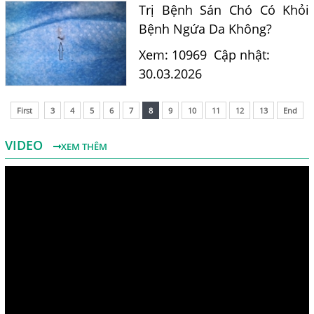
Trị Bệnh Sán Chó Có Khỏi
Bệnh Ngứa Da Không?
Xem: 10969
Cập nhật:
30.03.2026
First
3
4
5
6
7
8
9
10
11
12
13
End
VIDEO
XEM THÊM