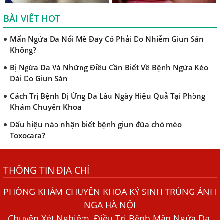
Nhân Dị Ứng Da
BÀI VIẾT HOT
Điều trị bệnh sán lá gan ở đâu?
Mẩn Ngứa Da Nổi Mề Đay Có Phải Do Nhiễm Giun Sán
Không?
Bị Ngứa Da Và Những Điều Cần Biết Về Bệnh Ngứa Kéo
Dài Do Giun Sán
Cách Trị Bệnh Dị Ứng Da Lâu Ngày Hiệu Quả Tại Phòng
Khám Chuyên Khoa
Dấu hiệu nào nhận biết bệnh giun đũa chó mèo
Toxocara?
Những điều cần biết về bệnh giun đũa chó mèo
THÔNG TIN ĐỊA CHỈ
Bệnh Chàm Và Những Yếu Tố Liên Quan Đến Bệnh Giun
Sán
PHÒNG KHÁM CHUYÊN KHOA KÝ SINH TRÙNG ÁNH
Dấu Hiệu Ngứa Da, Dị Ứng, Nổi Mề Đay Do Nhiễm Sán
NGA HÀ NỘI
Chó Trong Máu
Chuyên Xét Nghiệm, Điều Trị Bệnh Mẩn Ngứa Da,