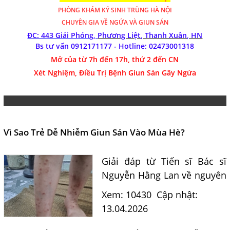
PHÒNG KHÁM
KÝ SINH TRÙNG HÀ NỘI
CHUYÊN GIA VỀ NGỨA VÀ GIUN SÁN
ĐC: 443 Giải Phóng,
Phương Liệt, Thanh Xuân, HN
Bs tư vấn 0912171177 - Hotline:
02473001318
Mở của từ 7h đến 17h, thứ 2 đến CN
Xét Nghiệm, Điều Trị Bệnh Giun Sán Gây Ngứa
Vì Sao Trẻ Dễ Nhiễm Giun Sán Vào Mùa Hè?
Giải đáp từ Tiến sĩ Bác sĩ
Nguyễn Hằng Lan về nguyên
nhân trẻ dễ nhiễm giun sán
Xem: 10430
Cập nhật:
mùa hè, con đường lây
13.04.2026
nhiễm và cách phòng tránh