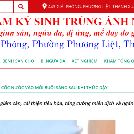
443 GIẢI PHÓNG, PHƯƠNG LIỆT, THANH XU
BỆNH SÁN CHÓ
BỊ NGỨA DA
XÉT NGHIỆM
KHÁM TỔNG 
 1 CỐC NƯỚC VÀO MỖI BUỔI SÁNG SAU KHI THỨC DẬY
giảm cân, cải thiện tiêu hóa, tăng cường miễn dịch và ngă