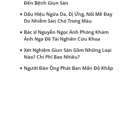
Đến Bệnh Giun Sán
Dấu Hiệu Ngứa Da, Dị Ứng, Nổi Mề Đay
Do Nhiễm Sán Chó Trong Máu
Bác sĩ Nguyễn Ngọc Ánh Phòng Khám
Ánh Nga Đề Tài Nghiên Cứu Khoa
Xét Nghiệm Giun Sán Gồm Những Loại
Nào? Chi Phí Bao Nhiêu?
Người Đàn Ông Phát Ban Mẩn Đỏ Khắp
Người, Sau Ba Tháng Mới Tìm Ra Nguyên
Nhân
Đau Mắt Đỏ, Nguyên Nhân Và Cách Điều
Trị
HÀ NỘI – PHÁT BAN MẨN ĐỎ KHẮP
NGƯỜI, ĐI KHÁM PHÁT HIỆN NHIỄM KÝ
SINH TRÙNG
Ăn hải sản sống, coi chừng nhiễm giun