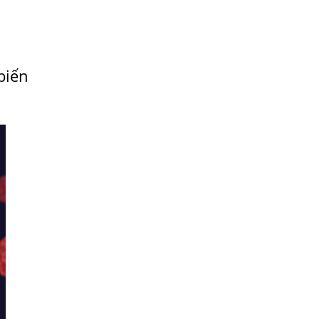
Viêm Da Dị Ứng Kéo Dài Tôi Chỉ Mong
Tìm Được Nguyên Nhân Để Chữa Trị.
Mẩn Ngứa Da Do Giun Sán Cách Phát
Hiện Nhiễm Sán Trong Máu Gây Ngứa
biến
BỆNH DO SÁN LÁ LỚN Ở GAN
Thuốc Điều Trị Giun Đũa Chó Tại Phòng
Khám Chuyên Khoa Ký Sinh Trùng
Có Nên Quá Lo Lắng Khi Bị Nhiễm Bệnh
Sán Chó Mèo Toxocara?
Sán chó Những Dấu Hiệu Của Bệnh Sán
Chó Chớ Nên Xem Thường
Bệnh Sán Chó Mèo Ở Người Có Trị Khỏi
Hoàn Toàn Được Không?
Nếu Bị Giun Đũa Chó Mèo Điều Trị Ở
Đâu Bao Lâu Thì Khỏi?