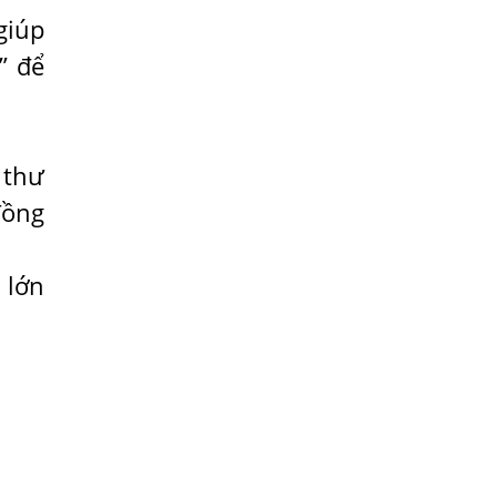
Địa Chỉ Điều Trị Bệnh Sán Dây Uy Tín Tại
giúp
Hà Nội
” để
TỔNG QUAN VỀ NHIỄM GIUN LƯƠN
Bị Ngứa Nổi Mẩn Toàn Thân Do Giun
Sán, Người Phụ Nữ Đầu Hàng Vì Trị
 thư
Nhiều Lần Không Khỏi
đồng
NHIỄM TRÙNG NÃO DO AMIP, VIÊM
MÀNG NÃO DO AMIP NGUYÊN PHÁT
BÍ QUYẾT GIÚP ĐƯỜNG RUỘT KHỎE LẠI
 lớn
Trị Bệnh Hôi Miệng Do Nhiễm Ký Sinh
Trùng Giun Sán
Có Nên Quá Lo Lắng Khi Bị Ngứa Kéo
Dài Do Nhiễm Giun Đũa Chó Mèo?
TÔI KHÔNG NGỜ ĐẾN MÌNH CŨNG BỊ
NHIỄM SÁN CHÓ