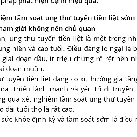
g pháp phát hiện bệnh hiệu quả.
hiệm tầm soát ung thư tuyến tiền liệt sớm
h nam giới không nên chủ quan
n, ung thư tuyến tiền liệt là một trong n
ung niên và cao tuổi. Điều đáng lo ngại là 
giai đoạn đầu, ít triệu chứng rõ rệt nên n
iai đoạn muộn.
ư tuyến tiền liệt đang có xu hướng gia tăn
hoạt thiếu lành mạnh và yếu tố di truyền.
ng qua xét nghiệm tầm soát ung thư tuyến 
o dài tuổi thọ là rất cao.
a sức khỏe định kỳ và tầm soát sớm là điều