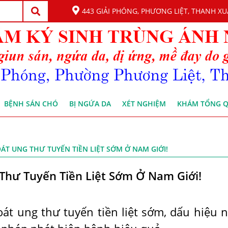
443 GIẢI PHÓNG, PHƯƠNG LIỆT, THANH XU
BỆNH SÁN CHÓ
BỊ NGỨA DA
XÉT NGHIỆM
KHÁM TỔNG 
OÁT UNG THƯ TUYẾN TIỀN LIỆT SỚM Ở NAM GIỚI!
Thư Tuyến Tiền Liệt Sớm Ở Nam Giới!
oát ung thư tuyến tiền liệt sớm, dấu hiệu 