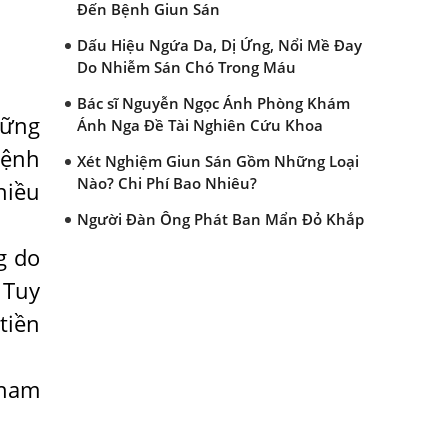
Đến Bệnh Giun Sán
Dấu Hiệu Ngứa Da, Dị Ứng, Nổi Mề Đay
Do Nhiễm Sán Chó Trong Máu
Bác sĩ Nguyễn Ngọc Ánh Phòng Khám
hững
Ánh Nga Đề Tài Nghiên Cứu Khoa
bệnh
Xét Nghiệm Giun Sán Gồm Những Loại
Nào? Chi Phí Bao Nhiêu?
hiều
Người Đàn Ông Phát Ban Mẩn Đỏ Khắp
Người, Sau Ba Tháng Mới Tìm Ra Nguyên
g do
Nhân
 Tuy
Đau Mắt Đỏ, Nguyên Nhân Và Cách Điều
tiền
Trị
HÀ NỘI – PHÁT BAN MẨN ĐỎ KHẮP
NGƯỜI, ĐI KHÁM PHÁT HIỆN NHIỄM KÝ
 nam
SINH TRÙNG
Ăn hải sản sống, coi chừng nhiễm giun