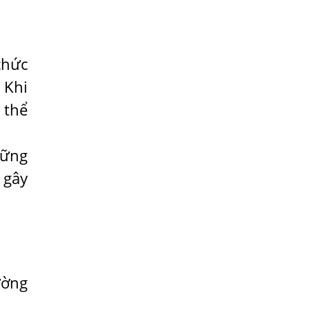
sán
TỔNG QUAN VỀ KÉM HẤP THU THỨC ĂN
HÀ NỘI – NHIỄM BA LOẠI KÝ SINH
chức
TRÙNG DO THÓI QUEN ĂN MỘT MÓN ĂN
 Khi
SÁNG
 thể
ẤU TRÙNG SÁN CHÓ DI CHUYỂN QUA DA
GÂY NGỨA
hững
VIÊM DA ĐỒNG TIỀN
 gây
Tại sao khám bệnh viện da liễu nhiều
năm không hết ngứa?
Địa Chỉ Chữa Bệnh Giun Sán Chó Uy Tín
Tại Hà Nội
SÁN TRONG NÃO GÂY RA CÁC TRIỆU
CHỨNG NHƯ TÂM THẦN
ường
BỆNH GIUN XOẮN