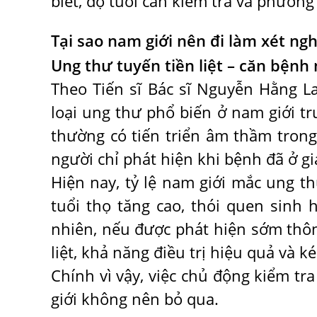
biết, độ tuổi cần kiểm tra và phươn
Tại sao nam giới nên đi làm xét ng
Ung thư tuyến tiền liệt – căn bện
Theo Tiến sĩ Bác sĩ Nguyễn Hằng La
loại ung thư phổ biến ở nam giới tr
thường có tiến triển âm thầm trong 
người chỉ phát hiện khi bệnh đã ở g
Hiện nay, tỷ lệ nam giới mắc ung th
tuổi thọ tăng cao, thói quen sinh 
nhiên, nếu được phát hiện sớm thô
liệt, khả năng điều trị hiệu quả và ké
Chính vì vậy, việc chủ động kiểm tr
giới không nên bỏ qua.