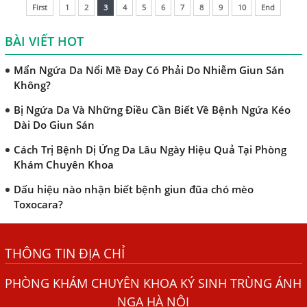
mang thai và xét nghiệm tại
First
1
2
3
4
5
6
7
8
9
10
End
Nhân Dị Ứng Da
Phòng khám...
Điều trị bệnh sán lá gan ở đâu?
BÀI VIẾT HOT
Mẩn Ngứa Da Nổi Mề Đay Có Phải Do Nhiễm Giun Sán
Không?
Bị Ngứa Da Và Những Điều Cần Biết Về Bệnh Ngứa Kéo
Dài Do Giun Sán
Cách Trị Bệnh Dị Ứng Da Lâu Ngày Hiệu Quả Tại Phòng
Khám Chuyên Khoa
Dấu hiệu nào nhận biết bệnh giun đũa chó mèo
Toxocara?
Những điều cần biết về bệnh giun đũa chó mèo
Bệnh Chàm Và Những Yếu Tố Liên Quan Đến Bệnh Giun
THÔNG TIN ĐỊA CHỈ
Sán
PHÒNG KHÁM CHUYÊN KHOA KÝ SINH TRÙNG ÁNH
Dấu Hiệu Ngứa Da, Dị Ứng, Nổi Mề Đay Do Nhiễm Sán
Chó Trong Máu
NGA HÀ NỘI