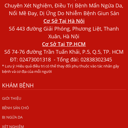
Chuyên Xét Nghiệm, Điều Trị Bệnh Mẩn Ngứa Da,
Bác sĩ Nguyễn Ngọc Ánh Phòng Khám Ánh Nga Đề Tài
Nổi Mề Đay, Dị Ứng Do Nhiễm Bệnh Giun Sán
Nghiên Cứu Khoa
Cơ Sở Tại Hà Nội
Xét Nghiệm Giun Sán Gồm Những Loại Nào? Chi Phí Bao
Số 443 đường Giải Phóng, Phương Liệt, Thanh
Nhiêu?
Xuân, Hà Nội
Người Đàn Ông Phát Ban Mẩn Đỏ Khắp Người, Sau Ba
Cơ Sở Tại TP.HCM
Tháng Mới Tìm Ra Nguyên Nhân
Số 74-76 đường Trần Tuấn Khải, P.5, Q.5, TP. HCM
Đau Mắt Đỏ, Nguyên Nhân Và Cách Điều Trị
ĐT:
02473001318
- Tổng đài: 02838302345
* Lưu ý: Hiệu quả điều trị có thể thay đổi phụ thuộc vào tác nhân gây
HÀ NỘI – PHÁT BAN MẨN ĐỎ KHẮP NGƯỜI, ĐI KHÁM
bệnh và cơ địa của mỗi người
PHÁT HIỆN NHIỄM KÝ SINH TRÙNG
Ăn hải sản sống, coi chừng nhiễm giun sán
KHÁM BỆNH
TỔNG QUAN VỀ KÉM HẤP THU THỨC ĂN
GIỚI THIỆU
HÀ NỘI – NHIỄM BA LOẠI KÝ SINH TRÙNG DO THÓI QUEN
BỆNH SÁN CHÓ
ĂN MỘT MÓN ĂN SÁNG
BỊ NGỨA DA
ẤU TRÙNG SÁN CHÓ DI CHUYỂN QUA DA GÂY NGỨA
XÉT NGHIỆM