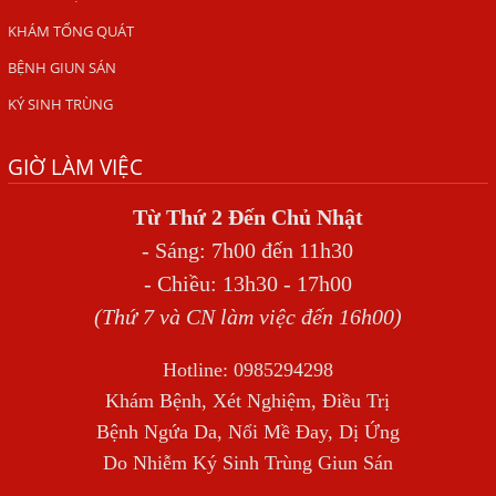
VIÊM DA ĐỒNG TIỀN
KHÁM TỔNG QUÁT
Tại sao khám bệnh viện da liễu nhiều năm không hết
BỆNH GIUN SÁN
ngứa?
KÝ SINH TRÙNG
Địa Chỉ Chữa Bệnh Giun Sán Chó Uy Tín Tại Hà Nội
SÁN TRONG NÃO GÂY RA CÁC TRIỆU CHỨNG NHƯ TÂM
GIỜ LÀM VIỆC
THẦN
Từ Thứ 2 Đến Chủ Nhật
BỆNH GIUN XOẮN
- Sáng: 7h00 đến 11h30
Địa Chỉ Điều Trị Bệnh Sán Dây Uy Tín Tại Hà Nội
- Chiều: 13h30 - 17h00
TỔNG QUAN VỀ NHIỄM GIUN LƯƠN
(Thứ 7 và CN làm việc đến 16h00)
Bị Ngứa Nổi Mẩn Toàn Thân Do Giun Sán, Người Phụ Nữ
Đầu Hàng Vì Trị Nhiều Lần Không Khỏi
Hotline: 0985294298
Khám Bệnh, Xét Nghiệm, Điều Trị
NHIỄM TRÙNG NÃO DO AMIP, VIÊM MÀNG NÃO DO AMIP
NGUYÊN PHÁT
Bệnh Ngứa Da, Nổi Mề Đay, Dị Ứng
Do Nhiễm Ký Sinh Trùng Giun Sán
BÍ QUYẾT GIÚP ĐƯỜNG RUỘT KHỎE LẠI