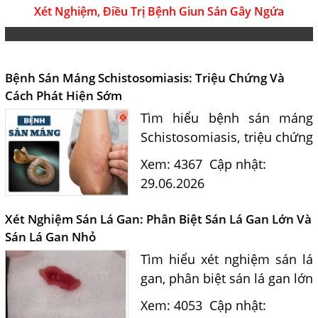
Xét Nghiệm, Điều Trị Bệnh Giun Sán Gây Ngứa
Bệnh Sán Máng Schistosomiasis: Triệu Chứng Và
Cách Phát Hiện Sớm
Tìm hiểu bệnh sán máng
Schistosomiasis, triệu chứng
thường gặp, con đường lây
Xem: 4367
Cập nhật:
nhiễm, vùng nguy cơ tại Việt
29.06.2026
Nam và quy trình xét
nghiệm tại Phòng khám Ký
Xét Nghiệm Sán Lá Gan: Phân Biệt Sán Lá Gan Lớn Và
sinh trùng...
Sán Lá Gan Nhỏ
Tìm hiểu xét nghiệm sán lá
gan, phân biệt sán lá gan lớn
và sán lá gan nhỏ, con
Xem: 4053
Cập nhật:
đường lây nhiễm, triệu