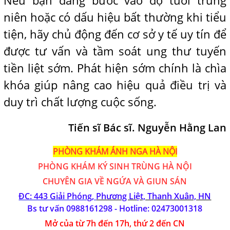
Nếu bạn đang bước vào độ tuổi trung
niên hoặc có dấu hiệu bất thường khi tiểu
tiện, hãy chủ động đến cơ sở y tế uy tín để
được tư vấn và tầm soát ung thư tuyến
tiền liệt sớm. Phát hiện sớm chính là chìa
khóa giúp nâng cao hiệu quả điều trị và
duy trì chất lượng cuộc sống.
Tiến sĩ Bác sĩ. Nguyễn Hằng Lan
PHÒNG KHÁM ÁNH NGA HÀ NỘI
PHÒNG KHÁM
KÝ SINH TRÙNG HÀ NỘI
CHUYÊN GIA VỀ NGỨA VÀ GIUN SÁN
ĐC: 443 Giải Phóng,
Phương Liệt, Thanh Xuân, HN
Bs tư vấn 0988161298 - Hotline:
02473001318
Mở của từ 7h đến 17h, thứ 2 đến CN