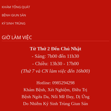
VIÊM DA ĐỒNG TIỀN
KHÁM TỔNG QUÁT
Tại sao khám bệnh viện da liễu nhiều năm không hết
ngứa?
BỆNH GIUN SÁN
KÝ SINH TRÙNG
Địa Chỉ Chữa Bệnh Giun Sán Chó Uy Tín Tại Hà Nội
SÁN TRONG NÃO GÂY RA CÁC TRIỆU CHỨNG NHƯ TÂM
GIỜ LÀM VIỆC
THẦN
BỆNH GIUN XOẮN
Từ Thứ 2 Đến Chủ Nhật
- Sáng: 7h00 đến 11h30
Địa Chỉ Điều Trị Bệnh Sán Dây Uy Tín Tại Hà Nội
- Chiều: 13h30 - 17h00
TỔNG QUAN VỀ NHIỄM GIUN LƯƠN
(Thứ 7 và CN làm việc đến 16h00)
Bị Ngứa Nổi Mẩn Toàn Thân Do Giun Sán, Người Phụ Nữ
Đầu Hàng Vì Trị Nhiều Lần Không Khỏi
Hotline: 0985294298
NHIỄM TRÙNG NÃO DO AMIP, VIÊM MÀNG NÃO DO AMIP
Khám Bệnh, Xét Nghiệm, Điều Trị
NGUYÊN PHÁT
Bệnh Ngứa Da, Nổi Mề Đay, Dị Ứng
BÍ QUYẾT GIÚP ĐƯỜNG RUỘT KHỎE LẠI
Do Nhiễm Ký Sinh Trùng Giun Sán