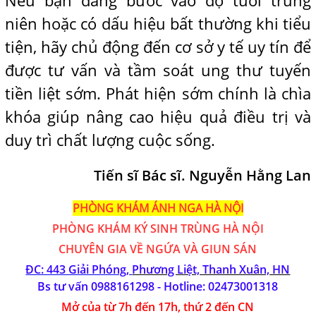
Nếu bạn đang bước vào độ tuổi trung
niên hoặc có dấu hiệu bất thường khi tiểu
tiện, hãy chủ động đến cơ sở y tế uy tín để
được tư vấn và tầm soát ung thư tuyến
tiền liệt sớm. Phát hiện sớm chính là chìa
khóa giúp nâng cao hiệu quả điều trị và
duy trì chất lượng cuộc sống.
Tiến sĩ Bác sĩ. Nguyễn Hằng Lan
PHÒNG KHÁM ÁNH NGA HÀ NỘI
PHÒNG KHÁM
KÝ SINH TRÙNG HÀ NỘI
CHUYÊN GIA VỀ NGỨA VÀ GIUN SÁN
ĐC: 443 Giải Phóng,
Phương Liệt, Thanh Xuân, HN
Bs tư vấn 0988161298 - Hotline:
02473001318
Mở của từ 7h đến 17h, thứ 2 đến CN