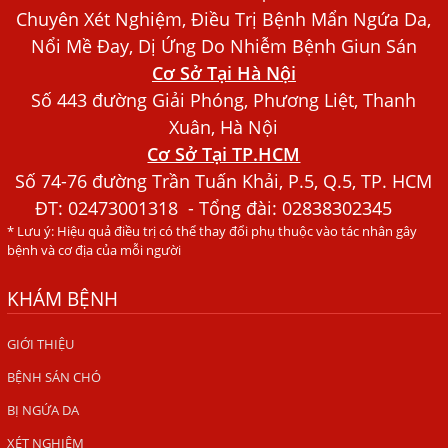
Bác sĩ Nguyễn Ngọc Ánh Phòng Khám Ánh Nga Đề Tài
Chuyên Xét Nghiệm, Điều Trị Bệnh Mẩn Ngứa Da,
Nghiên Cứu Khoa
Nổi Mề Đay, Dị Ứng Do Nhiễm Bệnh Giun Sán
Cơ Sở Tại Hà Nội
Xét Nghiệm Giun Sán Gồm Những Loại Nào? Chi Phí Bao
Nhiêu?
Số 443 đường Giải Phóng, Phương Liệt, Thanh
Xuân, Hà Nội
Người Đàn Ông Phát Ban Mẩn Đỏ Khắp Người, Sau Ba
Cơ Sở Tại TP.HCM
Tháng Mới Tìm Ra Nguyên Nhân
Số 74-76 đường Trần Tuấn Khải, P.5, Q.5, TP. HCM
Đau Mắt Đỏ, Nguyên Nhân Và Cách Điều Trị
ĐT:
02473001318
- Tổng đài: 02838302345
HÀ NỘI – PHÁT BAN MẨN ĐỎ KHẮP NGƯỜI, ĐI KHÁM
* Lưu ý: Hiệu quả điều trị có thể thay đổi phụ thuộc vào tác nhân gây
PHÁT HIỆN NHIỄM KÝ SINH TRÙNG
bệnh và cơ địa của mỗi người
Ăn hải sản sống, coi chừng nhiễm giun sán
KHÁM BỆNH
TỔNG QUAN VỀ KÉM HẤP THU THỨC ĂN
GIỚI THIỆU
HÀ NỘI – NHIỄM BA LOẠI KÝ SINH TRÙNG DO THÓI QUEN
ĂN MỘT MÓN ĂN SÁNG
BỆNH SÁN CHÓ
BỊ NGỨA DA
ẤU TRÙNG SÁN CHÓ DI CHUYỂN QUA DA GÂY NGỨA
XÉT NGHIỆM