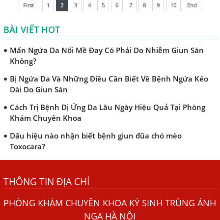
nhiễm, vùng nguy cơ cao và
Nhân Dị Ứng Da
First
1
2
3
4
5
6
7
8
9
10
End
quy trình xét nghiệm...
Điều trị bệnh sán lá gan ở đâu?
BÀI VIẾT HOT
Mẩn Ngứa Da Nổi Mề Đay Có Phải Do Nhiễm Giun Sán
Không?
Bị Ngứa Da Và Những Điều Cần Biết Về Bệnh Ngứa Kéo
Dài Do Giun Sán
Cách Trị Bệnh Dị Ứng Da Lâu Ngày Hiệu Quả Tại Phòng
Khám Chuyên Khoa
Dấu hiệu nào nhận biết bệnh giun đũa chó mèo
Toxocara?
Những điều cần biết về bệnh giun đũa chó mèo
Bệnh Chàm Và Những Yếu Tố Liên Quan Đến Bệnh Giun
THÔNG TIN ĐỊA CHỈ
Sán
Dấu Hiệu Ngứa Da, Dị Ứng, Nổi Mề Đay Do Nhiễm Sán
PHÒNG KHÁM CHUYÊN KHOA KÝ SINH TRÙNG ÁNH
Chó Trong Máu
NGA HÀ NỘI