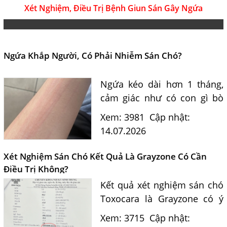
Xét Nghiệm, Điều Trị Bệnh Giun Sán Gây Ngứa
Ngứa Khắp Người, Có Phải Nhiễm Sán Chó?
Ngứa kéo dài hơn 1 tháng,
cảm giác như có con gì bò
dưới da, gãi nổi vệt có phải
Xem: 3981
Cập nhật:
do ấu trùng sán chó
14.07.2026
Toxocara? Bác sĩ Nguyễn
Văn Đức tư vấn nguyên
Xét Nghiệm Sán Chó Kết Quả Là Grayzone Có Cần
nhân, dấu...
Điều Trị Không?
Kết quả xét nghiệm sán chó
Toxocara là Grayzone có ý
nghĩa gì? Bác sĩ Nguyễn Văn
Xem: 3715
Cập nhật:
Đức giải đáp khi nào cần