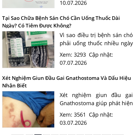
10.07.2026
điều trị, khi nào chỉ theo dõi
và những lưu ý phòng...
Tại Sao Chữa Bệnh Sán Chó Cần Uống Thuốc Dài
Ngày? Có Tiêm Được Không?
Một Số Điều Cần Biết Về Ký Sinh Trùng Demodex Trên Da
Vì sao điều trị bệnh sán chó
Người
phải uống thuốc nhiều ngày
Nguyên Nhân Và Tác Hại Của Bệnh Giun Chỉ Bạch Huyết
mà không thể tiêm một mũi
Xem: 3293
Cập nhật:
duy nhất? Bác sĩ Nguyễn
Chẩn Đoán Và Điều Trị Bệnh Echinococcus
07.07.2026
Ngọc Ánh giải đáp theo phác
Những Điều Cần Biết Về Giun Hình Ống
đồ điều trị hiện...
Xét Nghiệm Giun Đầu Gai Gnathostoma Và Dấu Hiệu
Chẩn Đoán Và Điều Trị Bệnh Amip Ở Não
Nhận Biết
Bệnh Sán Chó Dấu Hiệu Nhận Biết Và Thời Gian Trị Bệnh
Xét nghiệm giun đầu gai
Sán Chó
Gnathostoma giúp phát hiện
Trị Bệnh Sán Chó Có Khỏi Bệnh Ngứa Da Không?
sớm bệnh ký sinh trùng
Xem: 3561
Cập nhật:
nguy hiểm. Tìm hiểu triệu
TRIỆU CHỨNG GIUN SÁN CHÓ MÈO
03.07.2026
chứng, con đường lây
Khi Trẻ Bị Dị Ứng Da Cần Làm Xét Nghiệm Gì Tìm Nguyên